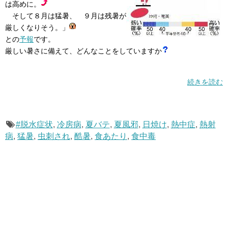
は高めに。
そして８月は猛暑、 ９月は残暑が
厳しくなりそう。」
との
予報
です。
厳しい暑さに備えて、どんなことをしていますか
続きを読む
#脱水症状
,
冷房病
,
夏バテ
,
夏風邪
,
日焼け
,
熱中症
,
熱射
病
,
猛暑
,
虫刺され
,
酷暑
,
食あたり
,
食中毒