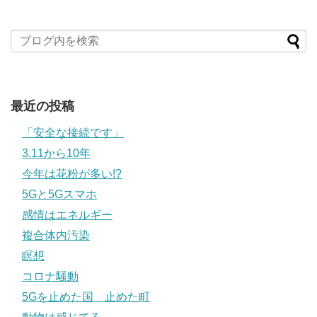
最近の投稿
「安全な接続です」
3.11から10年
今年は花粉が多い!?
5Gと5Gスマホ
感情はエネルギー
複合体内汚染
瞑想
コロナ騒動
5Gを止めた国 止めた町