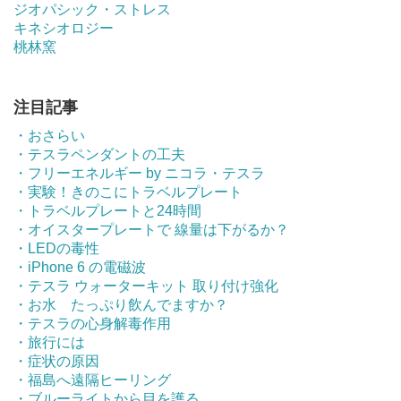
ジオパシック・ストレス
キネシオロジー
桃林窯
注目記事
・おさらい
・テスラペンダントの工夫
・フリーエネルギー by ニコラ・テスラ
・実験！きのこにトラベルプレート
・トラベルプレートと24時間
・オイスタープレートで 線量は下がるか？
・LEDの毒性
・iPhone 6 の電磁波
・テスラ ウォーターキット 取り付け強化
・お水 たっぷり飲んでますか？
・テスラの心身解毒作用
・旅行には
・症状の原因
・福島へ遠隔ヒーリング
・ブルーライトから目を護る