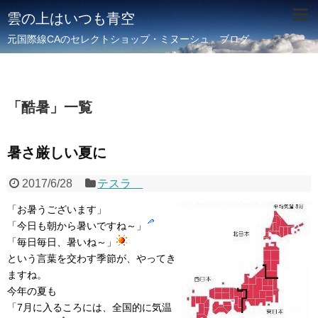
雲の上はいつも青空
元国際線CAのセレクトショップ・ミヌーシュ ブログ
「
酷暑
」
一覧
暑さ厳しい夏に
2017/6/28
テスラ
「お暑うございます」
「今日も朝から暑いですね～」
「毎日毎日、暑いね～」
という言葉を交わす季節が、やってき
ますね。
今年の夏も
「7月に入るころには、全国的に気温