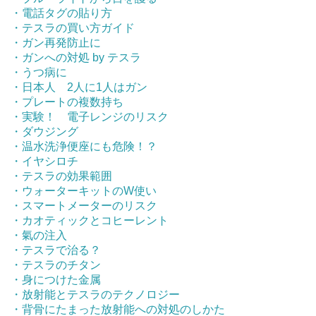
・電話タグの貼り方
・テスラの買い方ガイド
・ガン再発防止に
・ガンへの対処 by テスラ
・うつ病に
・日本人 2人に1人はガン
・プレートの複数持ち
・実験！ 電子レンジのリスク
・ダウジング
・温水洗浄便座にも危険！？
・イヤシロチ
・テスラの効果範囲
・ウォーターキットのW使い
・スマートメーターのリスク
・カオティックとコヒーレント
・氣の注入
・テスラで治る？
・テスラのチタン
・身につけた金属
・放射能とテスラのテクノロジー
・背骨にたまった放射能への対処のしかた