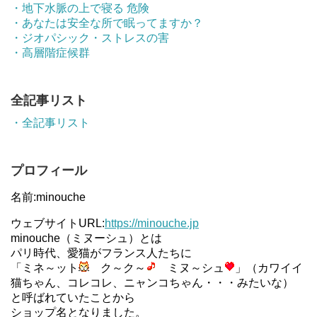
・地下水脈の上で寝る 危険
・あなたは安全な所で眠ってますか？
・ジオパシック・ストレスの害
・高層階症候群
全記事リスト
・全記事リスト
プロフィール
名前:minouche
ウェブサイトURL:
https://minouche.jp
minouche（ミヌーシュ）とは
パリ時代、愛猫がフランス人たちに
「ミネ～ット
ク～ク～
ミヌ～シュ
」（カワイイ
猫ちゃん、コレコレ、ニャンコちゃん・・・みたいな）
と呼ばれていたことから
ショップ名となりました。