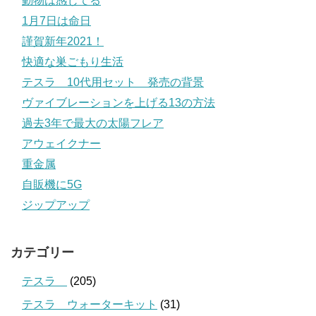
動物は感じてる
1月7日は命日
謹賀新年2021！
快適な巣ごもり生活
テスラ 10代用セット 発売の背景
ヴァイブレーションを上げる13の方法
過去3年で最大の太陽フレア
アウェイクナー
重金属
自販機に5G
ジップアップ
カテゴリー
テスラ
(205)
テスラ ウォーターキット
(31)