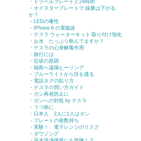
・トラベルプレートと24時間
・オイスタープレートで 線量は下がる
か？
・LEDの毒性
・iPhone 6 の電磁波
・テスラ ウォーターキット 取り付け強化
・お水 たっぷり飲んでますか？
・テスラの心身解毒作用
・旅行には
・症状の原因
・福島へ遠隔ヒーリング
・ブルーライトから目を護る
・電話タグの貼り方
・テスラの買い方ガイド
・ガン再発防止に
・ガンへの対処 by テスラ
・うつ病に
・日本人 2人に1人はガン
・プレートの複数持ち
・実験！ 電子レンジのリスク
・ダウジング
・温水洗浄便座にも危険！？