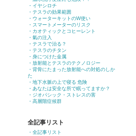
・イヤシロチ
・テスラの効果範囲
・ウォーターキットのW使い
・スマートメーターのリスク
・カオティックとコヒーレント
・氣の注入
・テスラで治る？
・テスラのチタン
・身につけた金属
・放射能とテスラのテクノロジー
・背骨にたまった放射能への対処のしか
た
・地下水脈の上で寝る 危険
・あなたは安全な所で眠ってますか？
・ジオパシック・ストレスの害
・高層階症候群
全記事リスト
・全記事リスト