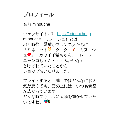
プロフィール
名前:minouche
ウェブサイトURL:
https://minouche.jp
minouche（ミヌーシュ）とは
パリ時代、愛猫がフランス人たちに
「ミネ～ット
ク～ク～
ミヌ～シ
ュ
」（カワイイ猫ちゃん、コレコレ、
ニャンコちゃん・・・みたいな）
と呼ばれていたことから
ショップ名となりました。
フライトすると、地上ではどんなにお天
気が悪くても、雲の上には、いつも青空
が広がっています。
どんな時でも、心に太陽を輝かせていた
いですね。