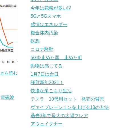
今年は花粉が多い!?
5Gと5Gスマホ
感情はエネルギー
複合体内汚染
瞑想
コロナ騒動
5Gを止めた国 止めた町
動物は感じてる
続きを読む
1月7日は命日
謹賀新年2021！
快適な巣ごもり生活
,
電磁波
テスラ 10代用セット 発売の背景
ヴァイブレーションを上げる13の方法
過去3年で最大の太陽フレア
アウェイクナー