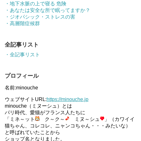
・地下水脈の上で寝る 危険
・あなたは安全な所で眠ってますか？
・ジオパシック・ストレスの害
・高層階症候群
全記事リスト
・全記事リスト
プロフィール
名前:minouche
ウェブサイトURL:
https://minouche.jp
minouche（ミヌーシュ）とは
パリ時代、愛猫がフランス人たちに
「ミネ～ット
ク～ク～
ミヌ～シュ
」（カワイイ
猫ちゃん、コレコレ、ニャンコちゃん・・・みたいな）
と呼ばれていたことから
ショップ名となりました。