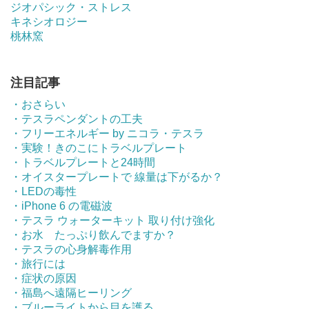
ジオパシック・ストレス
キネシオロジー
桃林窯
注目記事
・おさらい
・テスラペンダントの工夫
・フリーエネルギー by ニコラ・テスラ
・実験！きのこにトラベルプレート
・トラベルプレートと24時間
・オイスタープレートで 線量は下がるか？
・LEDの毒性
・iPhone 6 の電磁波
・テスラ ウォーターキット 取り付け強化
・お水 たっぷり飲んでますか？
・テスラの心身解毒作用
・旅行には
・症状の原因
・福島へ遠隔ヒーリング
・ブルーライトから目を護る