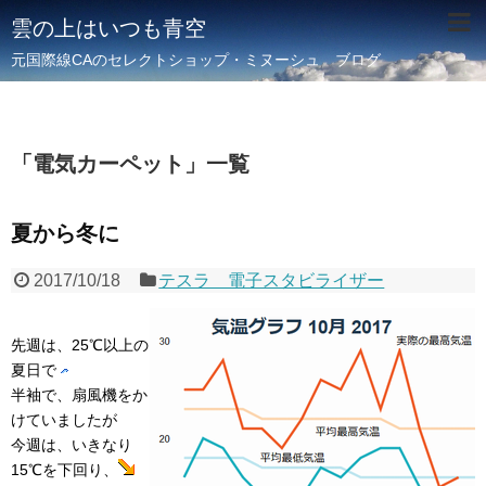
雲の上はいつも青空
元国際線CAのセレクトショップ・ミヌーシュ ブログ
「
電気カーペット
」
一覧
夏から冬に
2017/10/18
テスラ 電子スタビライザー
先週は、25℃以上の
夏日で
半袖で、扇風機をか
けていましたが
今週は、いきなり
15℃を下回り、