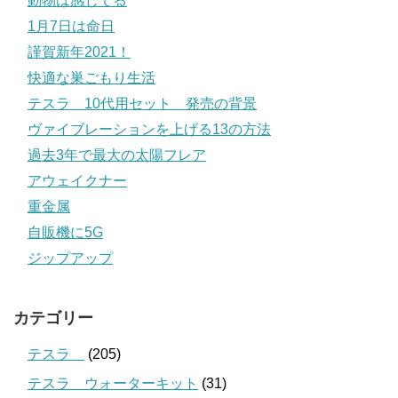
動物は感じてる
1月7日は命日
謹賀新年2021！
快適な巣ごもり生活
テスラ 10代用セット 発売の背景
ヴァイブレーションを上げる13の方法
過去3年で最大の太陽フレア
アウェイクナー
重金属
自販機に5G
ジップアップ
カテゴリー
テスラ
(205)
テスラ ウォーターキット
(31)