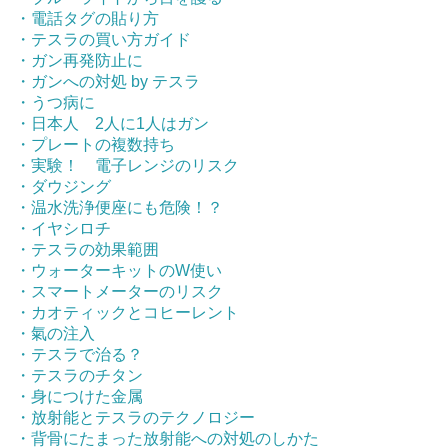
・電話タグの貼り方
・テスラの買い方ガイド
・ガン再発防止に
・ガンへの対処 by テスラ
・うつ病に
・日本人 2人に1人はガン
・プレートの複数持ち
・実験！ 電子レンジのリスク
・ダウジング
・温水洗浄便座にも危険！？
・イヤシロチ
・テスラの効果範囲
・ウォーターキットのW使い
・スマートメーターのリスク
・カオティックとコヒーレント
・氣の注入
・テスラで治る？
・テスラのチタン
・身につけた金属
・放射能とテスラのテクノロジー
・背骨にたまった放射能への対処のしかた