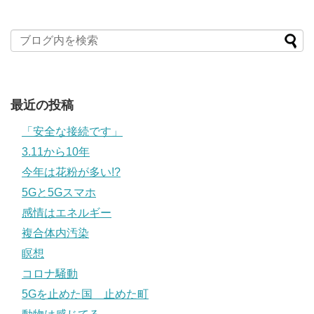
最近の投稿
「安全な接続です」
3.11から10年
今年は花粉が多い!?
5Gと5Gスマホ
感情はエネルギー
複合体内汚染
瞑想
コロナ騒動
5Gを止めた国 止めた町