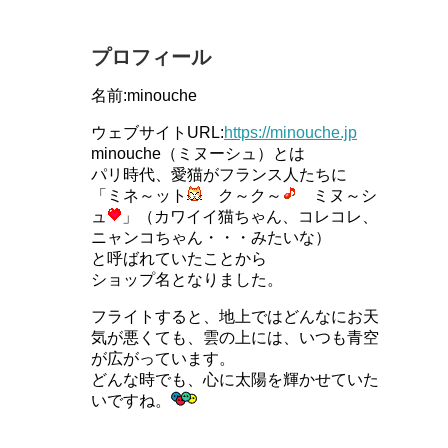
プロフィール
名前:minouche
ウェブサイトURL:
https://minouche.jp
minouche（ミヌーシュ）とは
パリ時代、愛猫がフランス人たちに
「ミネ～ット
ク～ク～
ミヌ～シ
ュ
」（カワイイ猫ちゃん、コレコレ、
ニャンコちゃん・・・みたいな）
と呼ばれていたことから
ショップ名となりました。
フライトすると、地上ではどんなにお天
気が悪くても、雲の上には、いつも青空
が広がっています。
どんな時でも、心に太陽を輝かせていた
いですね。