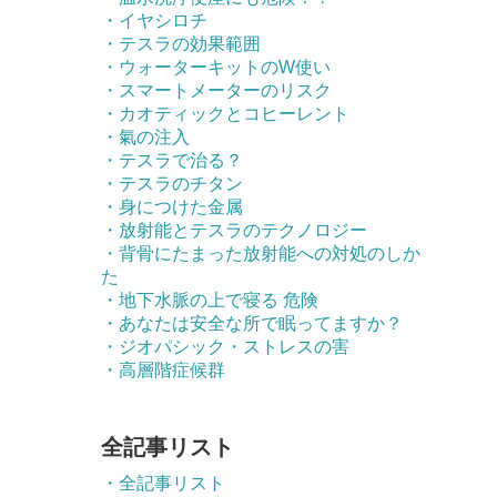
・イヤシロチ
・テスラの効果範囲
・ウォーターキットのW使い
・スマートメーターのリスク
・カオティックとコヒーレント
・氣の注入
・テスラで治る？
・テスラのチタン
・身につけた金属
・放射能とテスラのテクノロジー
・背骨にたまった放射能への対処のしか
た
・地下水脈の上で寝る 危険
・あなたは安全な所で眠ってますか？
・ジオパシック・ストレスの害
・高層階症候群
全記事リスト
・全記事リスト