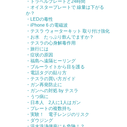
・トラベルプレートと24時間
・オイスタープレートで 線量は下がる
か？
・LEDの毒性
・iPhone 6 の電磁波
・テスラ ウォーターキット 取り付け強化
・お水 たっぷり飲んでますか？
・テスラの心身解毒作用
・旅行には
・症状の原因
・福島へ遠隔ヒーリング
・ブルーライトから目を護る
・電話タグの貼り方
・テスラの買い方ガイド
・ガン再発防止に
・ガンへの対処 by テスラ
・うつ病に
・日本人 2人に1人はガン
・プレートの複数持ち
・実験！ 電子レンジのリスク
・ダウジング
・温水洗浄便座にも危険！？