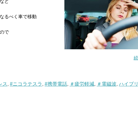
など
らなるべく車で移動
ので
レス
,
#ニコラテスラ
,
#携帯電話
,
＃疲労軽減
,
＃電磁波
,
ハイブ