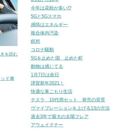
今年は花粉が多い!?
5Gと5Gスマホ
感情はエネルギー
複合体内汚染
瞑想
コロナ騒動
続きを読む
5Gを止めた国 止めた町
動物は感じてる
1月7日は命日
リッド車
謹賀新年2021！
快適な巣ごもり生活
テスラ 10代用セット 発売の背景
ヴァイブレーションを上げる13の方法
過去3年で最大の太陽フレア
アウェイクナー