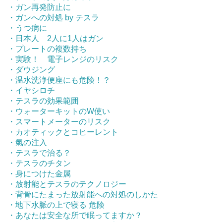
・ガン再発防止に
・ガンへの対処 by テスラ
・うつ病に
・日本人 2人に1人はガン
・プレートの複数持ち
・実験！ 電子レンジのリスク
・ダウジング
・温水洗浄便座にも危険！？
・イヤシロチ
・テスラの効果範囲
・ウォーターキットのW使い
・スマートメーターのリスク
・カオティックとコヒーレント
・氣の注入
・テスラで治る？
・テスラのチタン
・身につけた金属
・放射能とテスラのテクノロジー
・背骨にたまった放射能への対処のしかた
・地下水脈の上で寝る 危険
・あなたは安全な所で眠ってますか？