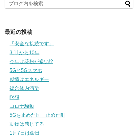
最近の投稿
「安全な接続です」
3.11から10年
今年は花粉が多い!?
5Gと5Gスマホ
感情はエネルギー
複合体内汚染
瞑想
コロナ騒動
5Gを止めた国 止めた町
動物は感じてる
1月7日は命日