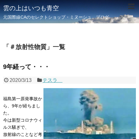
雲の上はいつも青空
元国際線CAのセレクトショップ・ミヌーシュ ブログ
「
＃放射性物質
」
一覧
9年経って・・・
2020/3/13
テスラ
福島第一原発事故か
ら、9年が経ちまし
た。
今は新型コロナウィ
ルス騒ぎで、
放射線のことなど考