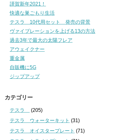
謹賀新年2021！
快適な巣ごもり生活
テスラ 10代用セット 発売の背景
ヴァイブレーションを上げる13の方法
過去3年で最大の太陽フレア
アウェイクナー
重金属
自販機に5G
ジップアップ
カテゴリー
テスラ
(205)
テスラ ウォーターキット
(31)
テスラ オイスタープレート
(71)