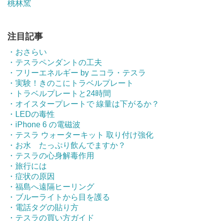
桃林窯
注目記事
・おさらい
・テスラペンダントの工夫
・フリーエネルギー by ニコラ・テスラ
・実験！きのこにトラベルプレート
・トラベルプレートと24時間
・オイスタープレートで 線量は下がるか？
・LEDの毒性
・iPhone 6 の電磁波
・テスラ ウォーターキット 取り付け強化
・お水 たっぷり飲んでますか？
・テスラの心身解毒作用
・旅行には
・症状の原因
・福島へ遠隔ヒーリング
・ブルーライトから目を護る
・電話タグの貼り方
・テスラの買い方ガイド