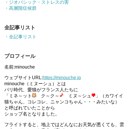
・ジオパシック・ストレスの害
・高層階症候群
全記事リスト
・全記事リスト
プロフィール
名前:minouche
ウェブサイトURL:
https://minouche.jp
minouche（ミヌーシュ）とは
パリ時代、愛猫がフランス人たちに
「ミネ～ット
ク～ク～
ミヌ～シュ
」（カワイイ
猫ちゃん、コレコレ、ニャンコちゃん・・・みたいな）
と呼ばれていたことから
ショップ名となりました。
フライトすると、地上ではどんなにお天気が悪くても、雲