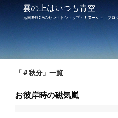
雲の上はいつも青空
元国際線CAのセレクトショップ・ミヌーシュ ブロ
「
＃秋分
」
一覧
お彼岸時の磁気嵐