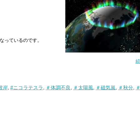
なっているのです。
彼岸
,
#ニコラテスラ
,
＃体調不良
,
＃太陽風
,
＃磁気嵐
,
＃秋分
,