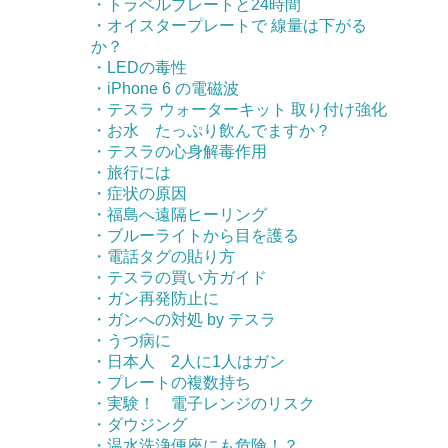
・トラベルプレートと24時間
・オイスタープレートで 線量は下がる
か？
・LEDの毒性
・iPhone 6 の電磁波
・テスラ ウォーターキット 取り付け強化
・お水 たっぷり飲んでますか？
・テスラの心身解毒作用
・旅行には
・症状の原因
・福島へ遠隔ヒーリング
・ブルーライトから目を護る
・電話タグの貼り方
・テスラの買い方ガイド
・ガン再発防止に
・ガンへの対処 by テスラ
・うつ病に
・日本人 2人に1人はガン
・プレートの複数持ち
・実験！ 電子レンジのリスク
・ダウジング
・温水洗浄便座にも危険！？