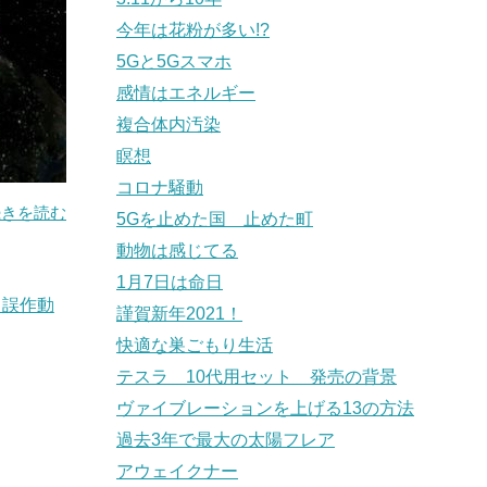
今年は花粉が多い!?
5Gと5Gスマホ
感情はエネルギー
複合体内汚染
瞑想
コロナ騒動
続きを読む
5Gを止めた国 止めた町
動物は感じてる
1月7日は命日
＃誤作動
謹賀新年2021！
快適な巣ごもり生活
テスラ 10代用セット 発売の背景
ヴァイブレーションを上げる13の方法
過去3年で最大の太陽フレア
アウェイクナー