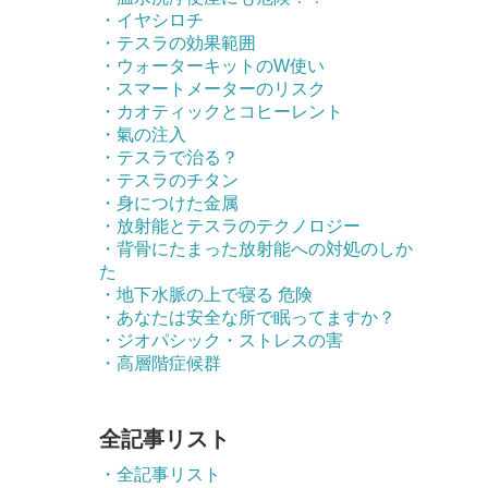
・イヤシロチ
・テスラの効果範囲
・ウォーターキットのW使い
・スマートメーターのリスク
・カオティックとコヒーレント
・氣の注入
・テスラで治る？
・テスラのチタン
・身につけた金属
・放射能とテスラのテクノロジー
・背骨にたまった放射能への対処のしか
た
・地下水脈の上で寝る 危険
・あなたは安全な所で眠ってますか？
・ジオパシック・ストレスの害
・高層階症候群
全記事リスト
・全記事リスト