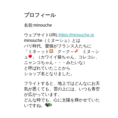
プロフィール
名前:minouche
ウェブサイトURL:
https://minouche.jp
minouche（ミヌーシュ）とは
パリ時代、愛猫がフランス人たちに
「ミネ～ット
ク～ク～
ミヌ～シ
ュ
」（カワイイ猫ちゃん、コレコレ、
ニャンコちゃん・・・みたいな）
と呼ばれていたことから
ショップ名となりました。
フライトすると、地上ではどんなにお天
気が悪くても、雲の上には、いつも青空
が広がっています。
どんな時でも、心に太陽を輝かせていた
いですね。