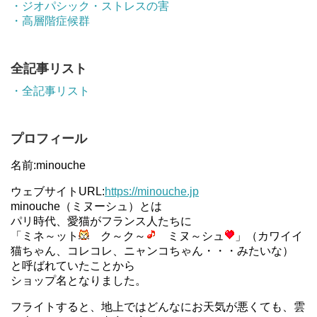
・ジオパシック・ストレスの害
・高層階症候群
全記事リスト
・全記事リスト
プロフィール
名前:minouche
ウェブサイトURL:
https://minouche.jp
minouche（ミヌーシュ）とは
パリ時代、愛猫がフランス人たちに
「ミネ～ット
ク～ク～
ミヌ～シュ
」（カワイイ
猫ちゃん、コレコレ、ニャンコちゃん・・・みたいな）
と呼ばれていたことから
ショップ名となりました。
フライトすると、地上ではどんなにお天気が悪くても、雲