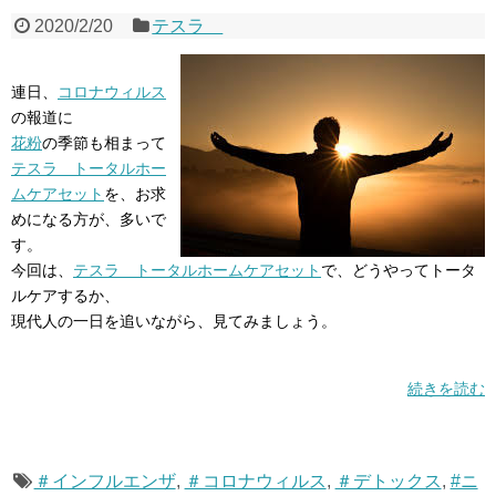
2020/2/20
テスラ
連日、
コロナウィルス
の報道に
花粉
の季節も相まって
テスラ トータルホー
ムケアセット
を、お求
めになる方が、多いで
す。
今回は、
テスラ トータルホームケアセット
で、どうやってトータ
ルケアするか、
現代人の一日を追いながら、見てみましょう。
続きを読む
＃インフルエンザ
,
＃コロナウィルス
,
＃デトックス
,
#ニ