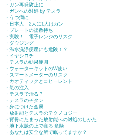
・ガン再発防止に
・ガンへの対処 by テスラ
・うつ病に
・日本人 2人に1人はガン
・プレートの複数持ち
・実験！ 電子レンジのリスク
・ダウジング
・温水洗浄便座にも危険！？
・イヤシロチ
・テスラの効果範囲
・ウォーターキットのW使い
・スマートメーターのリスク
・カオティックとコヒーレント
・氣の注入
・テスラで治る？
・テスラのチタン
・身につけた金属
・放射能とテスラのテクノロジー
・背骨にたまった放射能への対処のしかた
・地下水脈の上で寝る 危険
・あなたは安全な所で眠ってますか？