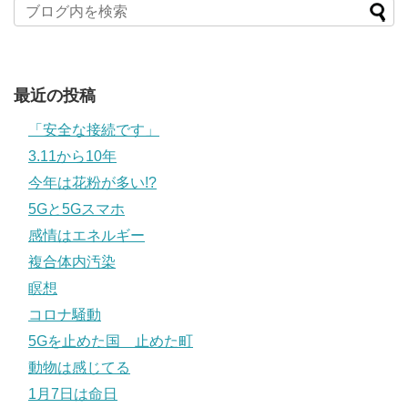
最近の投稿
「安全な接続です」
3.11から10年
今年は花粉が多い!?
5Gと5Gスマホ
感情はエネルギー
複合体内汚染
瞑想
コロナ騒動
5Gを止めた国 止めた町
動物は感じてる
1月7日は命日