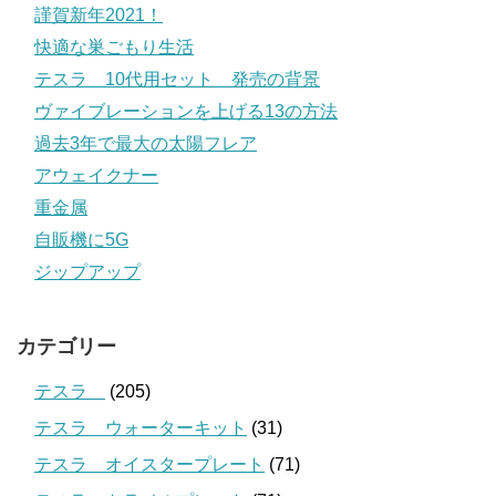
謹賀新年2021！
快適な巣ごもり生活
テスラ 10代用セット 発売の背景
ヴァイブレーションを上げる13の方法
過去3年で最大の太陽フレア
アウェイクナー
重金属
自販機に5G
ジップアップ
カテゴリー
テスラ
(205)
テスラ ウォーターキット
(31)
テスラ オイスタープレート
(71)