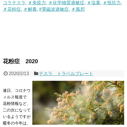
コラテスラ
,
＃免疫力
,
＃化学物質過敏症
,
＃塩素
,
＃抵抗力
,
＃花粉症
,
＃解毒
,
#電磁波過敏症
,
＃風邪
花粉症 2020
2020/2/13
テスラ トラベルプレート
連日、コロナウ
ィルス報道で
花粉情報など、
二の次になって
いるようですが
暖冬の今年は、