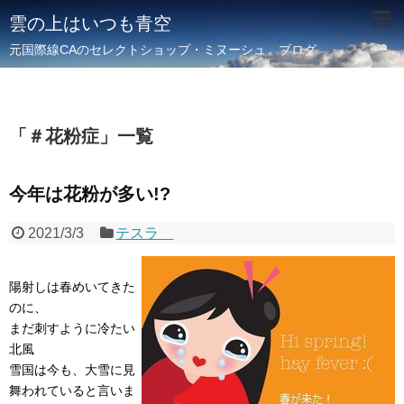
雲の上はいつも青空
元国際線CAのセレクトショップ・ミヌーシュ ブログ
「
＃花粉症
」
一覧
今年は花粉が多い!?
2021/3/3
テスラ
陽射しは春めいてきた
のに、
まだ刺すように冷たい
北風
雪国は今も、大雪に見
舞われていると言いま