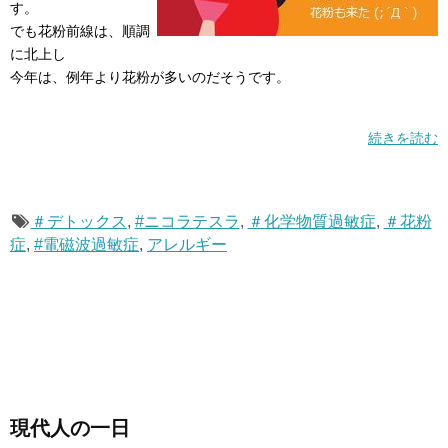
す。
でも花粉前線は、順調
に北上し
今年は、例年より花粉が多いのだそうです。
続きを読む
＃デトックス
,
#ニコラテスラ
,
＃化学物質過敏症
,
＃花粉
症
,
#電磁波過敏症
,
アレルギー
現代人の一日