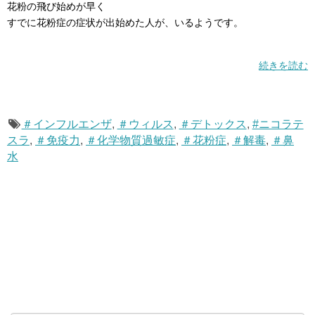
花粉の飛び始めが早く
すでに花粉症の症状が出始めた人が、いるようです。
続きを読む
＃インフルエンザ
,
＃ウィルス
,
＃デトックス
,
#ニコラテ
スラ
,
＃免疫力
,
＃化学物質過敏症
,
＃花粉症
,
＃解毒
,
＃鼻
水