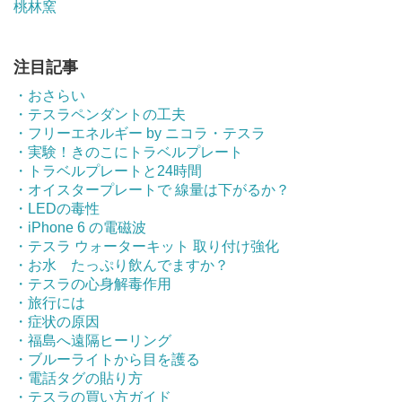
桃林窯
注目記事
・おさらい
・テスラペンダントの工夫
・フリーエネルギー by ニコラ・テスラ
・実験！きのこにトラベルプレート
・トラベルプレートと24時間
・オイスタープレートで 線量は下がるか？
・LEDの毒性
・iPhone 6 の電磁波
・テスラ ウォーターキット 取り付け強化
・お水 たっぷり飲んでますか？
・テスラの心身解毒作用
・旅行には
・症状の原因
・福島へ遠隔ヒーリング
・ブルーライトから目を護る
・電話タグの貼り方
・テスラの買い方ガイド