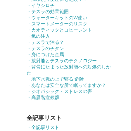
・イヤシロチ
・テスラの効果範囲
・ウォーターキットのW使い
・スマートメーターのリスク
・カオティックとコヒーレント
・氣の注入
・テスラで治る？
・テスラのチタン
・身につけた金属
・放射能とテスラのテクノロジー
・背骨にたまった放射能への対処のしか
た
・地下水脈の上で寝る 危険
・あなたは安全な所で眠ってますか？
・ジオパシック・ストレスの害
・高層階症候群
全記事リスト
・全記事リスト