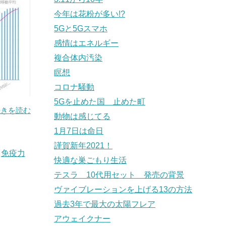
今年は花粉が多い!?
5Gと5Gスマホ
感情はエネルギー
複合体内汚染
瞑想
コロナ騒動
5Gを止めた国 止めた町
続きを読む
動物は感じてる
1月7日は命日
謹賀新年2021！
,
免疫力
快適な巣ごもり生活
テスラ 10代用セット 発売の背景
ヴァイブレーションを上げる13の方法
過去3年で最大の太陽フレア
アウェイクナー