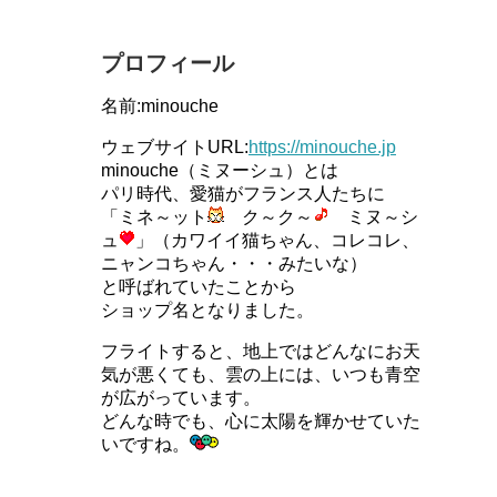
プロフィール
名前:minouche
ウェブサイトURL:
https://minouche.jp
minouche（ミヌーシュ）とは
パリ時代、愛猫がフランス人たちに
「ミネ～ット
ク～ク～
ミヌ～シ
ュ
」（カワイイ猫ちゃん、コレコレ、
ニャンコちゃん・・・みたいな）
と呼ばれていたことから
ショップ名となりました。
フライトすると、地上ではどんなにお天
気が悪くても、雲の上には、いつも青空
が広がっています。
どんな時でも、心に太陽を輝かせていた
いですね。