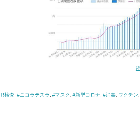
CR検査
,
#ニコラテスラ
,
#マスク
,
#新型コロナ
,
#消毒
,
ワクチン