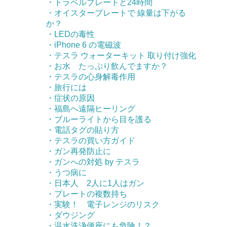
・トラベルプレートと24時間
・オイスタープレートで 線量は下がる
か？
・LEDの毒性
・iPhone 6 の電磁波
・テスラ ウォーターキット 取り付け強化
・お水 たっぷり飲んでますか？
・テスラの心身解毒作用
・旅行には
・症状の原因
・福島へ遠隔ヒーリング
・ブルーライトから目を護る
・電話タグの貼り方
・テスラの買い方ガイド
・ガン再発防止に
・ガンへの対処 by テスラ
・うつ病に
・日本人 2人に1人はガン
・プレートの複数持ち
・実験！ 電子レンジのリスク
・ダウジング
・温水洗浄便座にも危険！？