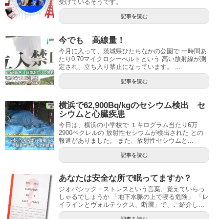
受けているそうです。
記事を読む
今でも 高線量！
今月に入って、茨城県ひたちなかの公園で 一時間あ
たり0.70マイクロシーべルトという 高い放射線が測
定され、立ち入り禁止になっています。 ...
記事を読む
横浜で62,900Bq/kgのセシウム検出 セ
シウムと心臓疾患
今日は、横浜の小学校で １キログラム当たり6万
2900ベクレルの 放射性セシウムが検出された との
報道がありました。 また、放射性セシウムと...
記事を読む
あなたは安全な所で眠ってますか？
ジオパシック・ストレスという言葉、覚えていらっ
しゃるでしょうか 「地下水脈の上で寝る危険」 「レ
イラインとヴォルテックス、断層」で、ご紹介し...
記事を読む