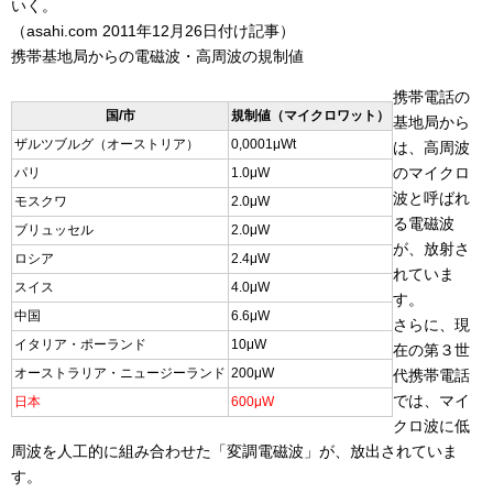
いく。
（asahi.com 2011年12月26日付け記事）
携帯基地局からの電磁波・高周波の規制値
携帯電話の
国/市
規制値（マイクロワット）
基地局から
ザルツブルグ（オーストリア）
0,0001μWt
は、高周波
のマイクロ
パリ
1.0μW
波と呼ばれ
モスクワ
2.0μW
る電磁波
ブリュッセル
2.0μW
が、放射さ
ロシア
2.4μW
れていま
スイス
4.0μW
す。
中国
6.6μW
さらに、現
イタリア・ポーランド
10μW
在の第３世
オーストラリア・ニュージーランド
200μW
代携帯電話
では、マイ
日本
600μW
クロ波に低
周波を人工的に組み合わせた「変調電磁波」が、放出されていま
す。