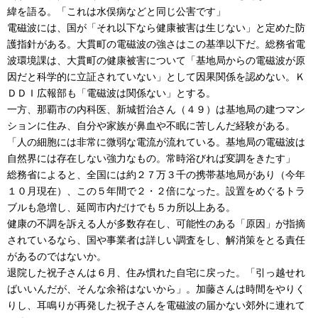
緯を語る。「これは水俣病などと同じ公害です」
電磁波には、国が「それ以下なら健康被害は生じない」と定めた防
護指針がある。大貫町の電磁波の強さはこの基準以下だ。総務省電
波環境課は、大貫町の健康被害について「基地局からの電磁波が原
因だと科学的に立証されていない」として因果関係を認めない。Ｋ
ＤＤＩ広報部も「電磁波は関係ない」とする。
一方、那覇市の内科医、新城哲治さん（４９）は基地局の建つマン
ションに住み、自分や家族が鼻血や不眠に苦しんだ経験がある。
「人の細胞には非常に微弱な電流が流れている。基地局の電磁波は
自然界には存在しない強力なもの。常時浴びれば変調をきたす」
総務省によると、全国には約２７万３千の携帯基地局があり（今年
１０月現在）、この５年間で２・２倍になった。設置をめぐるトラ
ブルも急増し、延岡市内だけでも５カ所以上ある。
健康の不調を訴える人が多数存在し、可能性のある「原因」が指摘
されているなら、国や事業者は詳しい調査をし、解消策をとる責任
があるのではないか。
退院した祝子さんは６月、住み慣れた自宅に戻った。「引っ越せれ
ばいいんだが、そんな余裕はないから」。加藤さんは時間をやりく
りし、耳鳴りが再発した祝子さんを電磁波の届かない郊外に連れて