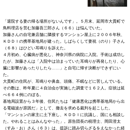
「退院する妻の帰る場所がないんです」。５月末、延岡市大貫町で
鳥料理店を営む加藤吾三郎さん（６６）は悩んでいた。
加藤さんの自宅兼店舗に隣接するマンション屋上に２００６年秋、
ＫＤＤＩの携帯基地局が建った。しばらくして妻祝（のり）子さん
（６８）はひどい耳鳴りを訴えた。
４月初め、心臓病が悪化し、神奈川県の病院に入院。手術は成功し
たが、加藤さんは「入院中は治まっていた耳鳴りが再発したり、心
臓に影響があったりしたら……」と自宅に帰す決断ができずにい
た。
大貫町の住民が、耳鳴りや鼻血、頭痛、不眠などに苦しんでいる。
その数は、昨年夏に４自治会が実施した調査で１６２人。症状は延
べ６６４例にのぼる。
基地局設置から３年後、住民たちは「健康悪化は携帯基地局から出
る電磁波が原因だ」として、撤去を求める裁判を起こした。
「マンションの家主に土下座し、ＫＤＤＩに抗議し、国にも相談し
た。やれることはみんなやった」。原告団長の税理士、岡田澄太
（すみ・お）さん（６３）は、提訴に踏み切らざるをえなかった経