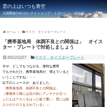
雲の上はいつも青空
元国際線CAのセレクトショップ・ミヌーシュ ブログ
ホーム
テスラ オイスタープレート
「携帯基地局 体調不良との関係は」 オイス
ター・プレートで対処しましょう
2011/12/27
テスラ オイスタープレート
今や、どこでもつながる、便利な携帯
でもそれだけ、携帯基地局が、増えていると
いうことですね・・・
以下のニュースが、ありました。
「携帯基地局 体調不良との関係は」
（事務所２階には目の前にアンテナが立つ。
ふだんはアルミをはった板で覆い、壁には鉛
入りのクロスを入れている）→