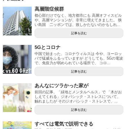
高層階症候群
都心部だけでなく、地方都市にも 高層オフィスビル
や、高層マンションが、非常に増えてきました。 狭
い島国 二ッポンでは、致しかたないのかもしれ...
記事を読む
5Gとコロナ
中国で始まった、コロナウィルスは 今や、ヨーロッ
パで猛威をふるっていますが どうしても、5Gの電波
で、免疫力が弱められている場所で、 コロ...
記事を読む
あんなにツラかった家が
前回の記事、「緑地とメンタルヘルス」で 「木がお
しえてくれる」ジオパシック・ストレスについて、
触れましたが そのジオパシック・ストレスで、...
記事を読む
すべては電気で説明できる