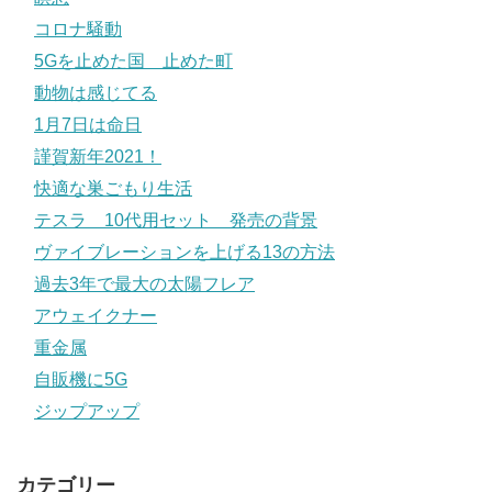
コロナ騒動
5Gを止めた国 止めた町
動物は感じてる
1月7日は命日
謹賀新年2021！
快適な巣ごもり生活
テスラ 10代用セット 発売の背景
ヴァイブレーションを上げる13の方法
過去3年で最大の太陽フレア
アウェイクナー
重金属
自販機に5G
ジップアップ
カテゴリー