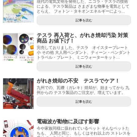
現代の電気文明を発明した、ニコラ・テスラの技術
による、テスラ製品は さまざまな物事を電気として
とらえ、 フォトン・タキオンエネルギーによっ...
記事を読む
テスラ 再入荷と、がれき焼却汚染 対策
商品 お値下げ！
完売しておりました、テスラ オイスタープレート
小 その他 大人用ペンダント、ティーン・ペンダント
トラベル・プレート、ミニウォーターキット...
記事を読む
がれき焼却の不安 テスラでケア！
九州での、瓦礫（ガレキ）焼却が、始まってから 九
州からの テスラ製品のご注文が、増えています。
記事を読む
電磁波が動物に及ぼす影響
今や家族同様に扱われているペット そんなペットた
ちも、 人間と同じ、もしくはそれ以上の ストレスを