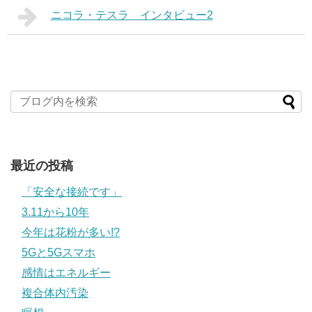
ニコラ・テスラ インタビュー2
最近の投稿
「安全な接続です」
3.11から10年
今年は花粉が多い!?
5Gと5Gスマホ
感情はエネルギー
複合体内汚染