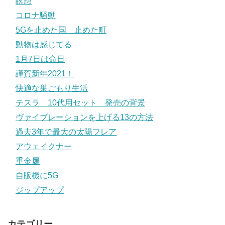
瞑想
コロナ騒動
5Gを止めた国 止めた町
動物は感じてる
1月7日は命日
謹賀新年2021！
快適な巣ごもり生活
テスラ 10代用セット 発売の背景
ヴァイブレーションを上げる13の方法
過去3年で最大の太陽フレア
アウェイクナー
重金属
自販機に5G
ジップアップ
カテゴリー