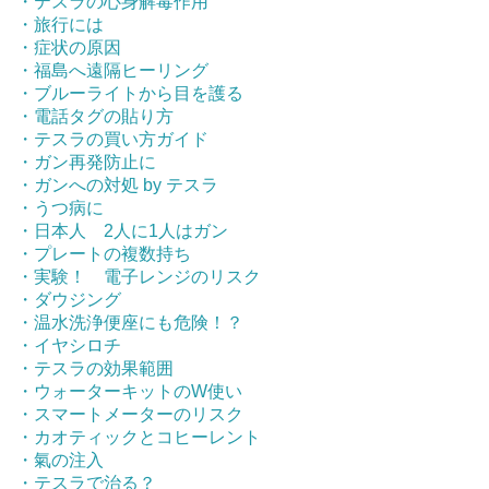
・テスラの心身解毒作用
・旅行には
・症状の原因
・福島へ遠隔ヒーリング
・ブルーライトから目を護る
・電話タグの貼り方
・テスラの買い方ガイド
・ガン再発防止に
・ガンへの対処 by テスラ
・うつ病に
・日本人 2人に1人はガン
・プレートの複数持ち
・実験！ 電子レンジのリスク
・ダウジング
・温水洗浄便座にも危険！？
・イヤシロチ
・テスラの効果範囲
・ウォーターキットのW使い
・スマートメーターのリスク
・カオティックとコヒーレント
・氣の注入
・テスラで治る？