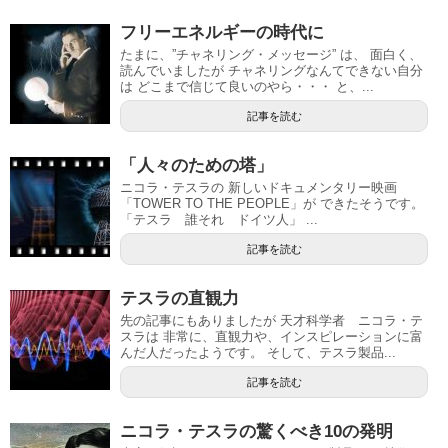
フリーエネルギーの時代に
たまに、”チャネリング・メッセージ” は、 面白く、
読んでいましたが チャネリングなんてできない自分
は どこまで信じて良いのやら・・・ と、...
記事を読む
「人々のための塔」
ニコラ・テスラの 新しいドキュメンタリー映画
「TOWER TO THE PEOPLE」が できたそうです。
「テスラ 誰それ ドイツ人」 ...
記事を読む
テスラの直観力
先の記事にもありましたが 天才科学者 ニコラ・テ
スラは 非常に、直観力や、インスピレーションに富
んだ人だったようです。 そして、テスラ製品...
記事を読む
ニコラ・テスラの驚くべき10の発明