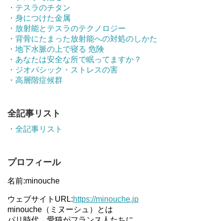
・テスラのチタン
・身につけた金属
・放射能とテスラのテクノロジー
・背骨にたまった放射能への対処のしかた
・地下水脈の上で寝る 危険
・あなたは安全な所で眠ってますか？
・ジオパシック・ストレスの害
・高層階症候群
全記事リスト
・全記事リスト
プロフィール
名前:minouche
ウェブサイトURL:
https://minouche.jp
minouche（ミヌーシュ）とは
パリ時代、愛猫がフランス人たちに