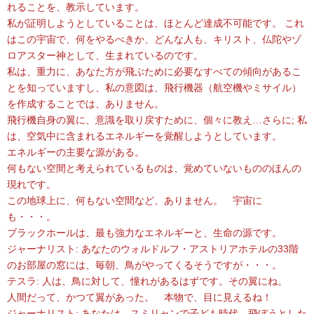
れることを、教示しています。
私が証明しようとしていることは、ほとんど達成不可能です。 これ
はこの宇宙で、何をやるべきか、どんな人も、キリスト、仏陀やゾ
ロアスター神として、生まれているのです。
私は、重力に、あなた方が飛ぶために必要なすべての傾向があるこ
とを知っていますし、私の意図は、飛行機器（航空機やミサイル）
を作成することでは、ありません。
飛行機自身の翼に、意識を取り戻すために、個々に教え…さらに; 私
は、空気中に含まれるエネルギーを覚醒しようとしています。
エネルギーの主要な源がある。
何もない空間と考えられているものは、覚めていないもののほんの
現れです。
この地球上に、何もない空間など、ありません。 宇宙に
も・・・。
ブラックホールは、最も強力なエネルギーと、生命の源です。
ジャーナリスト: あなたのウォルドルフ・アストリアホテルの33階
のお部屋の窓には、毎朝、鳥がやってくるそうですが・・・。
テスラ: 人は、鳥に対して、憧れがあるはずです。その翼にね。
人間だって、かつて翼があった。 本物で、目に見えるね！
ジャーナリスト: あなたは、スミリャンで子ども時代、飛ぼうとした