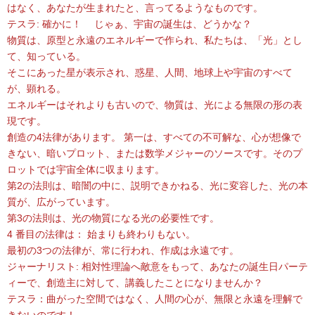
はなく、あなたが生まれたと、言ってるようなものです。
テスラ: 確かに！ じゃぁ、宇宙の誕生は、どうかな？
物質は、原型と永遠のエネルギーで作られ、私たちは、「光」とし
て、知っている。
そこにあった星が表示され、惑星、人間、地球上や宇宙のすべて
が、顕れる。
エネルギーはそれよりも古いので、物質は、光による無限の形の表
現です。
創造の4法律があります。 第一は、すべての不可解な、心が想像で
きない、暗いプロット、または数学メジャーのソースです。そのプ
ロットでは宇宙全体に収まります。
第2の法則は、暗闇の中に、説明できかねる、光に変容した、光の本
質が、広がっています。
第3の法則は、光の物質になる光の必要性です。
4 番目の法律は： 始まりも終わりもない。
最初の3つの法律が、常に行われ、作成は永遠です。
ジャーナリスト: 相対性理論へ敵意をもって、あなたの誕生日パーテ
ィーで、創造主に対して、講義したことになりませんか？
テスラ：曲がった空間ではなく、人間の心が、無限と永遠を理解で
きないのです！