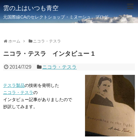
雲の上はいつも青空
元国際線CAのセレクトショップ・ミヌーシュ ブログ
ホーム
ニコラ・テスラ
ニコラ・テスラ インタビュー 1
2014/7/29
ニコラ・テスラ
テスラ製品
の技術を発明した
ニコラ・テスラ
の
インタビュー記事がありましたので
抄訳してみます。