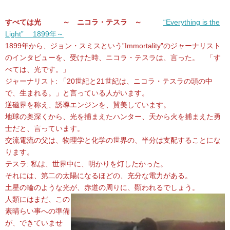
すべては光 ～ ニコラ・テスラ ～
“Everything is the
Light” 1899年～
1899年から、ジョン・スミスという”Immortality”のジャーナリスト
のインタビューを、受けた時、ニコラ・テスラは、言った。 「す
べては、光です。」
ジャーナリスト: 「20世紀と21世紀は、ニコラ・テスラの頭の中
で、生まれる。」と言っている人がいます。
逆磁界を称え、誘導エンジンを、賛美しています。
地球の奥深くから、光を捕まえたハンター、天から火を捕まえた勇
士だと、言っています。
交流電流の父は、物理学と化学の世界の、半分は支配することにな
ります。
テスラ: 私は、世界中に、明かりを灯したかった。
それには、第二の太陽になるほどの、充分な電力がある。
土星の輪のような光が、赤道の周りに、顕われるでしょう。
人類にはまだ、この
素晴らい事への準備
が、できていませ