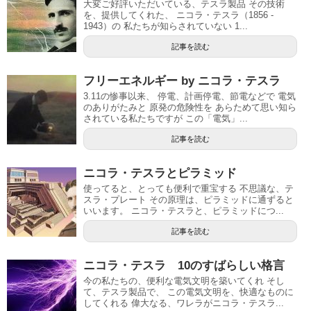
大変ご好評いただいている、テスラ製品 その技術
を、提供してくれた、 ニコラ・テスラ（1856 -
1943）の 私たちが知らされていない 1...
記事を読む
フリーエネルギー by ニコラ・テスラ
3.11の惨事以来、 停電、計画停電、節電などで 電気
のありがたみと 原発の危険性を あらためて思い知ら
されている私たちですが この「電気」...
記事を読む
ニコラ・テスラとピラミッド
使ってると、とっても便利で重宝する 不思議な、テ
スラ・プレート その原理は、ピラミッドに通ずると
いいます。 ニコラ・テスラと、ピラミッドにつ...
記事を読む
ニコラ・テスラ 10のすばらしい格言
今の私たちの、便利な電気文明を築いてくれ そし
て、テスラ製品で、 この電気文明を、快適なものに
してくれる 偉大なる、ワレラがニコラ・テスラ...