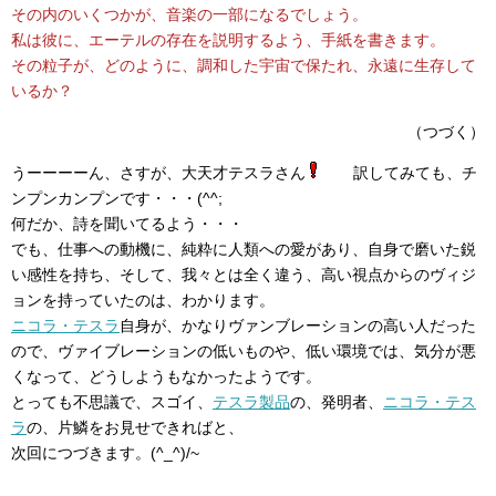
その内のいくつかが、音楽の一部になるでしょう。
私は彼に、エーテルの存在を説明するよう、手紙を書きます。
その粒子が、どのように、調和した宇宙で保たれ、永遠に生存して
いるか？
（つづく）
うーーーーん、さすが、大天才テスラさん
訳してみても、チ
ンプンカンプンです・・・(^^;ゞ
何だか、詩を聞いてるよう・・・
でも、仕事への動機に、純粋に人類への愛があり、自身で磨いた鋭
い感性を持ち、そして、我々とは全く違う、高い視点からのヴィジ
ョンを持っていたのは、わかります。
ニコラ・テスラ
自身が、かなりヴァンブレーションの高い人だった
ので、ヴァイブレーションの低いものや、低い環境では、気分が悪
くなって、どうしようもなかったようです。
とっても不思議で、スゴイ、
テスラ製品
の、発明者、
ニコラ・テス
ラ
の、片鱗をお見せできればと、
次回につづきます。(^_^)/~