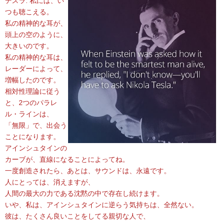
テスラ: 私には、い
つも聴こえる。
私の精神的な耳が、
頭上の空のように、
大きいのです。
私の精神的な耳は、
レーダーによって、
増幅したのです。
相対性理論に従う
と、2つのパラレ
ル・ラインは、
「無限」で、出会う
ことになります。
アインシュタインの
カーブが、直線になることによってね。
一度創造されたら、あとは、サウンドは、永遠です。
人にとっては、消えますが、
人間の最大の力である沈黙の中で存在し続けます。
いや、私は、アインシュタインに逆らう気持ちは、全然ない。
彼は、たくさん良いことをしてる親切な人で、