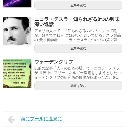
記事を読む
ニコラ・テスラ 知られざる8つの興味
深い逸話
アメリカ人って、「知られざる○○つの～」って題
が、好きですね～ ご好評いただいているテスラ製品
の 天才科学者 ニコラ・テスラについての第？弾...
記事を読む
ウォーデンクリフ
以前の記事「人々のための塔」で、ニコラ・テスラ
が 世界中にフリーエネルギー送電をしようとした ウ
ォーデンクリフの研究所の修復が始まったことを...
記事を読む
海にプールに温泉に