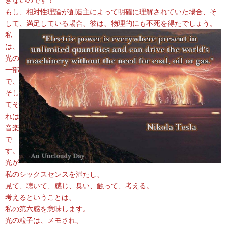
もし、相対性理論が創造主によって明確に理解されていた場合、そ
して、満足している場合、彼は、物理的にも不死を得たでしょう。
私
は、
光の
一部
で、
そし
てそ
れは
音楽
で
す。
光が
私のシックスセンスを満たし、
見て、聴いて、感じ、臭い、触って、考える。
考えるということは、
私の第六感を意味します。
光の粒子は、メモされ、