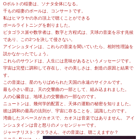
Oボルトの稲妻は、ソナタ全体になる。
千もの稲妻のボールは、コンサートです。
私はヒマラヤの氷の頂上で聴くことができる
ボールライトニングを創りました。
ピタゴラス派や数学者は、数字と方程式は、天球の音楽を示す兆候
であり、この2つを決して侵さない。
アインシュタインは、これらの音楽を聞いていたら、相対性理論を
説かなかったでしょう。
これらのサウンドは、人生には意味があるというメッセージです。
宇宙は完璧に調和して存在し、その美しさは、創造の原因と結果で
す。
この音楽は、星のちりばめられた天国の永遠のサイクルです。
最も小さい星は、天の交響曲の一部として、組み込まれました。
人の心臓音は、地球上の交響曲の一部なのです。
ニュートンは、幾何学的配置と、天体の運動の秘密を知りました。
彼は調和の最高の法則が、宇宙に存ることを、認識したのです。
湾曲したスペースがカオスで、カオスは音楽ではありません。 アイ
ンシュタインは音と怒りのメッセンジャーです。
ジャーナリスト: テスラさん、その音楽は、聴こえますか？