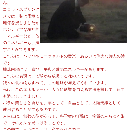
ん。
コロラドスプリング
スでは、私は電気で
地球を浸しましたが
ポジティブな精神的
エネルギーなど、他
のエネルギーも、浸
すことができます。
これらは、バッハやモーツァルトの音楽、あるいは偉大な詩人の詩
です。
地球内部には、喜び、平和と愛のエネルギーがあります。
これらの表現は、地球から成長する花のようです。
我々の食べ物もすべて、この地球が与えてくれています。
私は、このエネルギーが、人々に影響を与える方法を探して、何年
も過ごしてきました。
バラの美しさと香りを、薬として、食品として、太陽光線として、
使用することができるのです。
人生には、無数の型があって、科学者の任務は、物質のあらゆる形
で、その方法を見つけることです。
この中で、三つのことは、必要不可欠です。