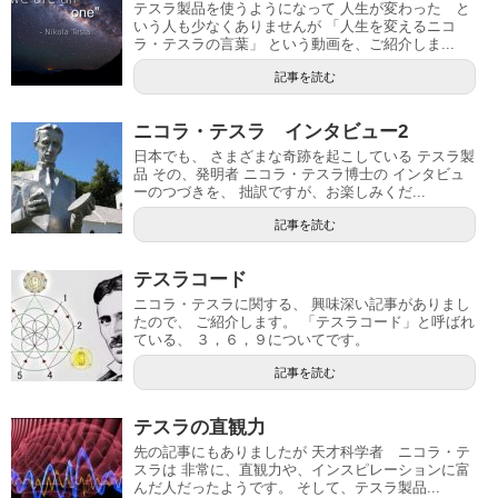
テスラ製品を使うようになって 人生が変わった と
いう人も少なくありませんが 「人生を変えるニコ
ラ・テスラの言葉」 という動画を、ご紹介しま...
記事を読む
ニコラ・テスラ インタビュー2
日本でも、 さまざまな奇跡を起こしている テスラ製
品 その、発明者 ニコラ・テスラ博士の インタビュ
ーのつづきを、 拙訳ですが、お楽しみくだ...
記事を読む
テスラコード
ニコラ・テスラに関する、 興味深い記事がありまし
たので、 ご紹介します。 「テスラコード」と呼ばれ
ている、 ３，６，９についてです。
記事を読む
テスラの直観力
先の記事にもありましたが 天才科学者 ニコラ・テ
スラは 非常に、直観力や、インスピレーションに富
んだ人だったようです。 そして、テスラ製品...