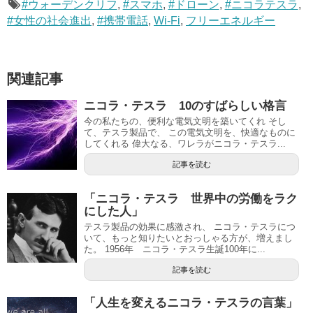
#ウォーデンクリフ
,
#スマホ
,
#ドローン
,
#ニコラテスラ
,
#女性の社会進出
,
#携帯電話
,
Wi-Fi
,
フリーエネルギー
関連記事
ニコラ・テスラ 10のすばらしい格言
今の私たちの、便利な電気文明を築いてくれ そし
て、テスラ製品で、 この電気文明を、快適なものに
してくれる 偉大なる、ワレラがニコラ・テスラ...
記事を読む
「ニコラ・テスラ 世界中の労働をラク
にした人」
テスラ製品の効果に感激され、 ニコラ・テスラにつ
いて、もっと知りたいとおっしゃる方が、増えまし
た。 1956年 ニコラ・テスラ生誕100年に...
記事を読む
「人生を変えるニコラ・テスラの言葉」