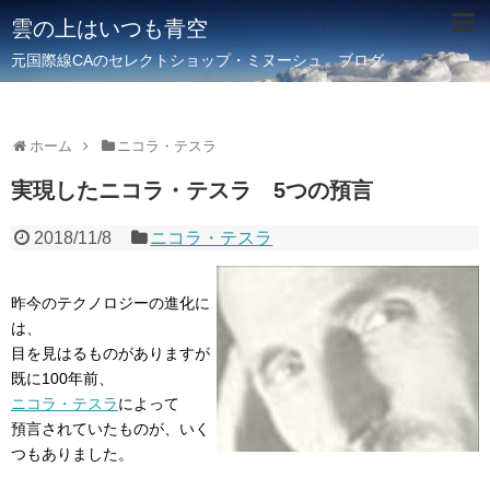
雲の上はいつも青空
元国際線CAのセレクトショップ・ミヌーシュ ブログ
ホーム
ニコラ・テスラ
実現したニコラ・テスラ 5つの預言
2018/11/8
ニコラ・テスラ
昨今のテクノロジーの進化に
は、
目を見はるものがありますが
既に100年前、
ニコラ・テスラ
によって
預言されていたものが、いく
つもありました。