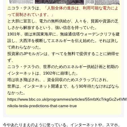
ニコラ・テスラは、
「人類全体の進歩は、利用可能な電力によ
って規制されています。」
と大胆に宣言し、電力の無料供給が、人々を、貧困や資源の乏
しさから解放するという、強い信念を持っていた。
1901年、彼は米国東海岸に、無線通信塔ウォーデンクリフを建
設し、大西洋を横断してエネルギーを伝え始めた。それは決し
て終わらなかった。
投資家のJPモルガンは、すべてを無料で提供することに納得せ
ず、
ニコラ・テスラの、世界のためのエネルギー供給計画と初期の
インターネットは、1902年に崩壊した。
塔は吹き飛ばされ、、資金回収のためスクラップにされ、
世界は、インターネット開通まで、もう90年待たなければなら
なかった。
https://www.bbc.co.uk/programmes/articles/55mfzKcTrkgGcZv4VMs
nikola-tesla-predictions-that-came-true
今やあたりまえのように使っている、インターネットや、スマホ、