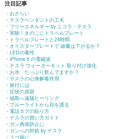
注目記事
・おさらい
・テスラペンダントの工夫
・フリーエネルギー by ニコラ・テスラ
・実験！きのこにトラベルプレート
・トラベルプレートと24時間
・オイスタープレートで 線量は下がるか？
・LEDの毒性
・iPhone 6 の電磁波
・テスラ ウォーターキット 取り付け強化
・お水 たっぷり飲んでますか？
・テスラの心身解毒作用
・旅行には
・症状の原因
・福島へ遠隔ヒーリング
・ブルーライトから目を護る
・電話タグの貼り方
・テスラの買い方ガイド
・ガン再発防止に
・ガンへの対処 by テスラ
・うつ病に