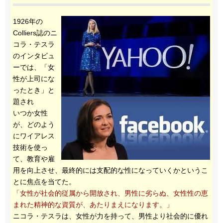
1926年の
Colliers誌のニ
コラ・テスラ
のインタビュ
ーでは、「女
性が上司にな
ったとき」と
題され
いつか女性
が、どのよう
にワイアレス
技術を使っ
て、教育や雇
用を向上させ、最終的には支配的な性になっていくかというこ
とに焦点を当てた。
「女性が社会的従属から開放され、男性に劣らぬ、女性性の恵
まれた精神的な資質が、あたりまえになります。」
ニコラ・テスラは、女性が力を持って、男性より社会的に優れ