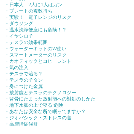
・日本人 2人に1人はガン
・プレートの複数持ち
・実験！ 電子レンジのリスク
・ダウジング
・温水洗浄便座にも危険！？
・イヤシロチ
・テスラの効果範囲
・ウォーターキットのW使い
・スマートメーターのリスク
・カオティックとコヒーレント
・氣の注入
・テスラで治る？
・テスラのチタン
・身につけた金属
・放射能とテスラのテクノロジー
・背骨にたまった放射能への対処のしかた
・地下水脈の上で寝る 危険
・あなたは安全な所で眠ってますか？
・ジオパシック・ストレスの害
・高層階症候群