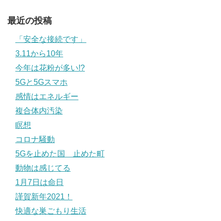
最近の投稿
「安全な接続です」
3.11から10年
今年は花粉が多い!?
5Gと5Gスマホ
感情はエネルギー
複合体内汚染
瞑想
コロナ騒動
5Gを止めた国 止めた町
動物は感じてる
1月7日は命日
謹賀新年2021！
快適な巣ごもり生活