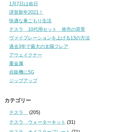
1月7日は命日
謹賀新年2021！
快適な巣ごもり生活
テスラ 10代用セット 発売の背景
ヴァイブレーションを上げる13の方法
過去3年で最大の太陽フレア
アウェイクナー
重金属
自販機に5G
ジップアップ
カテゴリー
テスラ
(205)
テスラ ウォーターキット
(31)
テスラ オイスタープレート
(71)