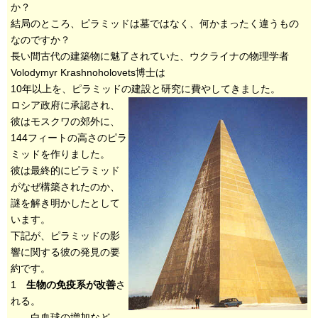
か？
結局のところ、ピラミッドは墓ではなく、何かまったく違うもの
なのですか？
長い間古代の建築物に魅了されていた、ウクライナの物理学者
Volodymyr Krashnoholovets博士は
10年以上を、ピラミッドの建設と研究に費やしてきました。
ロシア政府に承認され、
彼はモスクワの郊外に、
144フィートの高さのピラ
ミッドを作りました。
彼は最終的にピラミッド
がなぜ構築されたのか、
謎を解き明かしたとして
います。
下記が、ピラミッドの影
響に関する彼の発見の要
約です。
1
生物の免疫系が改善
さ
れる。
白血球の増加など、