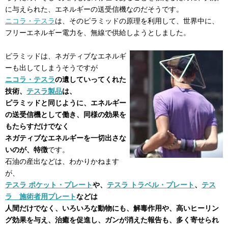
に与えられた、エネルギーの送受信機なのだそうです。
ニコラ・テスラ
は、そのピラミッドの原理を利用して、世界中に、
フリーエネルギー電力を、無線で供給しようとしました。
ピラミッドは、ネガティブなエネルギ
ーも出してしまうそうですが
ニコラ・テスラ
の遺していってくれた
技術、
テスラ製品
は、
ピラミッドと同じように、エネルギー
の送受信機として働き、同様の効果を
もたらすだけでなく
ネガティブなエネルギーを一切出さな
いのが、特徴
です。
石油の産出などは、わかりかねます
が、
テスラ ポケット・プレート
や、
テスラ トラベル・プレート
、
テス
ラ 施術者用プレート
などは
人間だけでなく、いろいろな動物にも、解毒作用や、高いヒーリン
グ効果を与え、治癒を促進し、ガンが消えた報告も、多く寄せられ