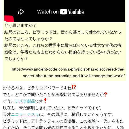
どう思いますか？
結局のところ、ピラミッドは、昔から墓として使われていなかっ
たのではないでしょうか？
結局のところ、これらの世界中に散らばっている壮大な古代の構
造物は、学者たちもまだわからない目的を持っているのではない
でしょうか？
https://www.ancient-code.com/a-physicist-has-discovered-the-
secret-about-the-pyramids-and-it-will-change-the-world/
おそるべき、ピラミッドパワーですね
でも、どこかで聞いたことがある効能ではありませんか
そう、
テスラ製品
です
現在も、未だ解明しきれていない、ピラミッドですが、
天才
ニコラ・テスラ
は、その原理に、精通していたそうです。
ピラミッドは、アトランティスの崩壊後、この地球へ「光」をもた
らすため、そして人間も光の存在であることを教えるために、人類