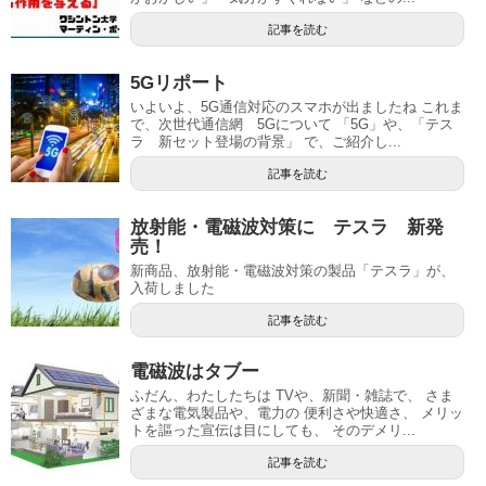
記事を読む
5Gリポート
いよいよ、5G通信対応のスマホが出ましたね これま
で、次世代通信網 5Gについて 「5G」や、「テス
ラ 新セット登場の背景」 で、ご紹介し...
記事を読む
放射能・電磁波対策に テスラ 新発
売！
新商品、放射能・電磁波対策の製品「テスラ」が、
入荷しました
記事を読む
電磁波はタブー
ふだん、わたしたちは TVや、新聞・雑誌で、 さま
ざまな電気製品や、電力の 便利さや快適さ、 メリッ
トを謳った宣伝は目にしても、 そのデメリ...
記事を読む