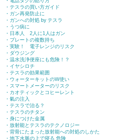
・電話タグの貼り方
・テスラの買い方ガイド
・ガン再発防止に
・ガンへの対処 by テスラ
・うつ病に
・日本人 2人に1人はガン
・プレートの複数持ち
・実験！ 電子レンジのリスク
・ダウジング
・温水洗浄便座にも危険！？
・イヤシロチ
・テスラの効果範囲
・ウォーターキットのW使い
・スマートメーターのリスク
・カオティックとコヒーレント
・氣の注入
・テスラで治る？
・テスラのチタン
・身につけた金属
・放射能とテスラのテクノロジー
・背骨にたまった放射能への対処のしかた
・地下水脈の上で寝る 危険