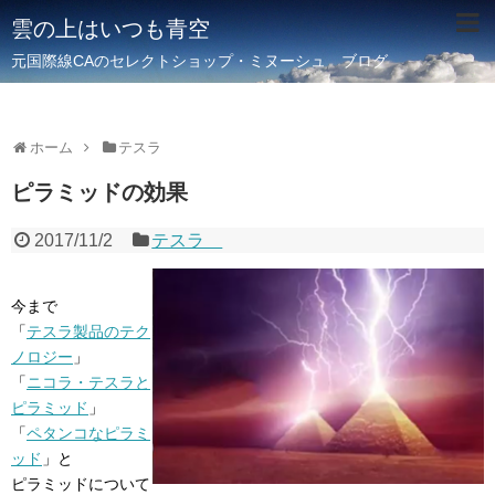
雲の上はいつも青空
元国際線CAのセレクトショップ・ミヌーシュ ブログ
ホーム
テスラ
ピラミッドの効果
2017/11/2
テスラ
今まで
「
テスラ製品のテク
ノロジー
」
「
ニコラ・テスラと
ピラミッド
」
「
ペタンコなピラミ
ッド
」と
ピラミッドについて