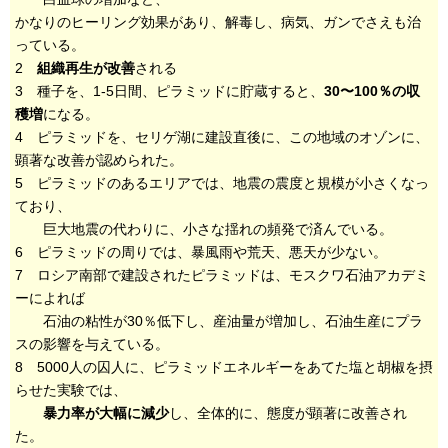
かなりのヒーリング効果があり、解毒し、病気、ガンでさえも治
っている。
2
組織再生が改善
される
3 種子を、1-5日間、ピラミッドに貯蔵すると、
30〜100％の収
穫増
になる。
4 ピラミッドを、セリゲ湖に建設直後に、この地域のオゾンに、
顕著な改善が認められた。
5 ピラミッドのあるエリアでは、地震の震度と規模が小さくなっ
ており、
巨大地震の代わりに、小さな揺れの頻発で済んでいる。
6 ピラミッドの周りでは、暴風雨や荒天、悪天が少ない。
7 ロシア南部で建設されたピラミッドは、モスクワ石油アカデミ
ーによれば
石油の粘性が30％低下し、産油量が増加し、石油生産にプラ
スの影響を与えている。
8 5000人の囚人に、ピラミッドエネルギーをあてた塩と胡椒を摂
らせた実験では、
暴力率が大幅に減少
し、全体的に、態度が顕著に改善され
た。