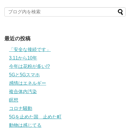
最近の投稿
「安全な接続です」
3.11から10年
今年は花粉が多い!?
5Gと5Gスマホ
感情はエネルギー
複合体内汚染
瞑想
コロナ騒動
5Gを止めた国 止めた町
動物は感じてる