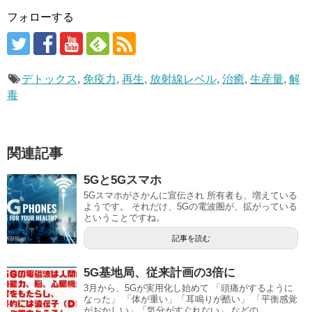
フォローする
デトックス
,
免疫力
,
再生
,
放射線レベル
,
治癒
,
生産量
,
解
毒
関連記事
5Gと5Gスマホ
5Gスマホがさかんに宣伝され 所有者も、増えている
ようです。 それだけ、5Gの電波圏が、拡がっている
ということですね。
記事を読む
5G基地局、従来計画の3倍に
3月から、5Gが実用化し始めて 「頭痛がするように
なった」 「体が重い」「耳鳴りが酷い」 「平衡感覚
がおかしい」「気分がすぐれない」 などの...