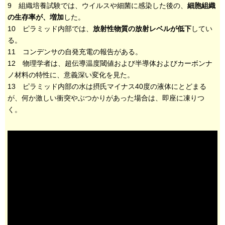
9 組織培養試験では、ウイルスや細菌に感染した後の、
細胞組織
の生存率が、増加
した。
10 ピラミッド内部では、
放射性物質の放射レベルが低下
してい
る。
11 コンデンサの自発充電の報告がある。
12 物理学者は、超伝導温度閾値および半導体およびカーボンナ
ノ材料の特性に、意義深い変化を見た。
13 ピラミッド内部の水は摂氏マイナス40度の液体にとどまる
が、何か激しい衝突やぶつかりがあった場合は、即座に凍りつ
く。