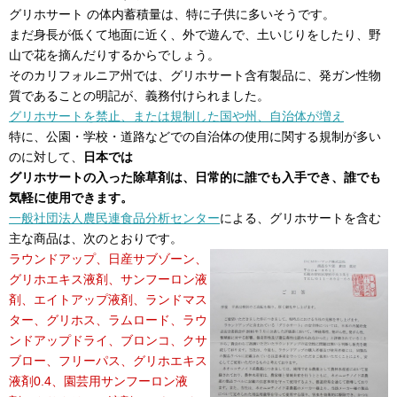
グリホサート の体内蓄積量は、特に子供に多いそうです。
まだ身長が低くて地面に近く、外で遊んで、土いじりをしたり、野
山で花を摘んだりするからでしょう。
そのカリフォルニア州では、グリホサート含有製品に、発ガン性物
質であることの明記が、義務付けられました。
グリホサートを禁止、または規制した国や州、自治体が増え
特に、公園・学校・道路などでの自治体の使用に関する規制が多い
のに対して、
日本では
グリホサートの入った除草剤は、日常的に誰でも入手でき、誰でも
気軽に使用できます。
一般社団法人農民連食品分析センター
による、グリホサートを含む
主な商品は、次のとおりです。
ラウンドアップ、日産サブゾーン、
グリホエキス液剤、サンフーロン液
剤、エイトアップ液剤、ランドマス
ター、グリホス、ラムロード、ラウ
ンドアップドライ、ブロンコ、クサ
ブロー、フリーパス、グリホエキス
液剤0.4、園芸用サンフーロン液