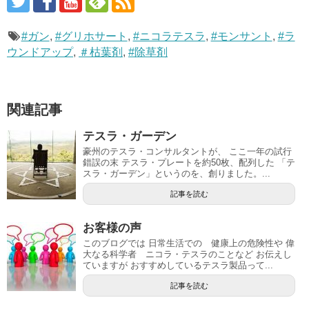
#ガン
,
#グリホサート
,
#ニコラテスラ
,
#モンサント
,
#ラ
ウンドアップ
,
＃枯葉剤
,
#除草剤
関連記事
テスラ・ガーデン
豪州のテスラ・コンサルタントが、 ここ一年の試行
錯誤の末 テスラ・プレートを約50枚、配列した 「テ
スラ・ガーデン」というのを、創りました。...
記事を読む
お客様の声
このブログでは 日常生活での 健康上の危険性や 偉
大なる科学者 ニコラ・テスラのことなど お伝えし
ていますが おすすめしているテスラ製品って...
記事を読む