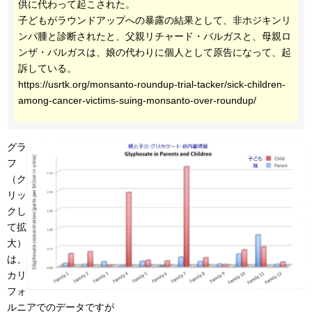
供に代わって起こされた。
子どもがラウンドアップへの暴露の結果として、非ホジキンリ
ンパ腫と診断されたと、父親リチャード・バルガスと、母親ロ
ンザ・バルガスは、娘の代わりに個人として原告になって、起
訴している。
https://usrtk.org/monsanto-roundup-trial-tacker/sick-children-
among-cancer-victims-suing-monsanto-over-roundup/
グラ
フ
（ク
リッ
クし
て拡
大）
は、
カリ
フォ
ルニアでのデータですが