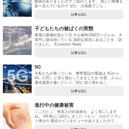
動画がありましたので ご紹介します。 美しい映像も
多々含んでいるので ぜひ、大画面でごら...
記事を読む
子どもたちの被ばくの実態
東電の廣瀬社長が７日 今も毎時1000万ベクレル、大
気中に放出続いている 深刻な状況にあることを、語
りました。 Economic News ...
記事を読む
5G
今私たちが使っている、携帯電話の電波は 3Gから
4G（LTE）と切り替わってきましたが 今度、さらに
通信速度が速いという、5Gに切り替わるこ...
記事を読む
進行中の健康被害
ここのとこ、有名人の白血病を、よく耳にします
ね。 5年前にご紹介しました ヘレン・カルディゴッ
ト博士の 最近のインタビューがありましたので...