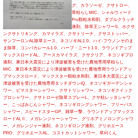
グ、カラソーゼ、クサトロー、
草枯らしMIC、シャルウィード
Pro顆粒水和剤、ダブルクラッチ
液剤、除草王シャワーS、ホクサ
ンクサトリキング、カマイラズ、クサトリーナ、クサストッパー、
サンフーロンAL除草エース、ネコソギAL1.0、ハイ-フウノンそのま
ま除草、コンパカレール1.0、ハーブ・ニート1.0、ラウンドアップ
マックスロードAL、アースカマイラズ、クサクリア、ネコソギプロ
液剤、東日本大震災により津波被害を受けた農地専用草枯らし
MIC、東日本大震災により津波被害を受けた農地専用ラウンドアッ
プマックスロード、マックスター顆粒水和剤、東日本大震災により
津波被害を受けた農地専用タッチダウンiQ、ネコソギガーデンシャ
ワー、ビマスターシャワー、クサトリシャワー、ネコソギクイック
プロシャワー、クサトローゼ除草スプレーL、クサ枯レッタシャワ
ー、こっぱみじんシャワー、ネコソギロングシャワー、フリーパス
シャワー、スピードスターGP、雑草一撃、ラウンドアップマックス
ロードALⅡ、メガレンジャーシャワー、グリホアミノロングシャワ
ー、メガレンジャー液剤、ネコソギロング液剤、グリホエース
PRO、グリホエースAL、コストカットシャワー、草刈くん