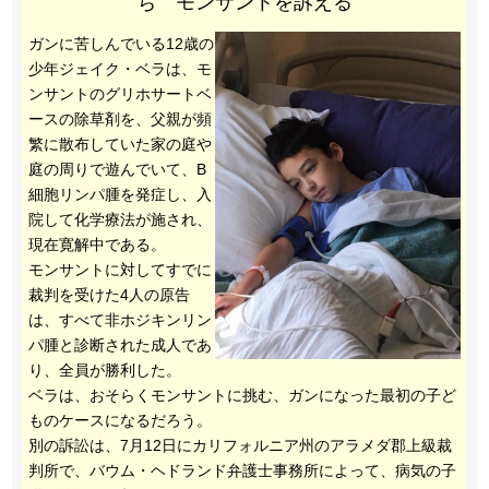
ち モンサントを訴える
ガンに苦しんでいる12歳の
少年ジェイク・ベラは、モ
ンサントのグリホサートベ
ースの除草剤を、父親が頻
繁に散布していた家の庭や
庭の周りで遊んでいて、B
細胞リンパ腫を発症し、入
院して化学療法が施され、
現在寛解中である。
モンサントに対してすでに
裁判を受けた4人の原告
は、すべて非ホジキンリン
パ腫と診断された成人であ
り、全員が勝利した。
ベラは、おそらくモンサントに挑む、ガンになった最初の子ど
ものケースになるだろう。
別の訴訟は、7月12日にカリフォルニア州のアラメダ郡上級裁
判所で、バウム・ヘドランド弁護士事務所によって、病気の子