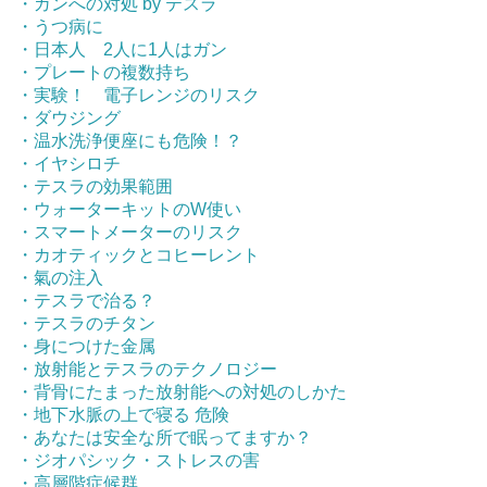
・ガンへの対処 by テスラ
・うつ病に
・日本人 2人に1人はガン
・プレートの複数持ち
・実験！ 電子レンジのリスク
・ダウジング
・温水洗浄便座にも危険！？
・イヤシロチ
・テスラの効果範囲
・ウォーターキットのW使い
・スマートメーターのリスク
・カオティックとコヒーレント
・氣の注入
・テスラで治る？
・テスラのチタン
・身につけた金属
・放射能とテスラのテクノロジー
・背骨にたまった放射能への対処のしかた
・地下水脈の上で寝る 危険
・あなたは安全な所で眠ってますか？
・ジオパシック・ストレスの害
・高層階症候群