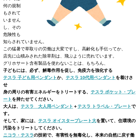
何の規制
もされて
いません
し、その
危険性も
知らされていません。
この猛暑で草取りの労働は大変ですし、高齢化も手伝ってか、
店先に山積みされた除草剤は、飛ぶように売れています。
グリホサート含有製品を使わないことは、もちろん、
子どもには、必ず、解毒作用を促し、免疫力を強化する
テスラ 子ども用ペンダント
か、
テスラ 10代用ペンダント
を着けさ
せ
身の周りの有害エネルギーをトリートする、
テスラ ポケット・プレ
ート
を持たせてください。
大人は、
テスラ 大人用ペンダント
＋
テスラ トラベル・プレート
で
す。
そして、家には、
テスラ オイスタープレート大
を置いて、住環境の
汚染をトリートしてください。
ニコラ・テスラ
の技術で、有害性を無毒化し、本来の自然に戻す働