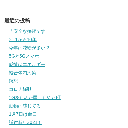
最近の投稿
「安全な接続です」
3.11から10年
今年は花粉が多い!?
5Gと5Gスマホ
感情はエネルギー
複合体内汚染
瞑想
コロナ騒動
5Gを止めた国 止めた町
動物は感じてる
1月7日は命日
謹賀新年2021！