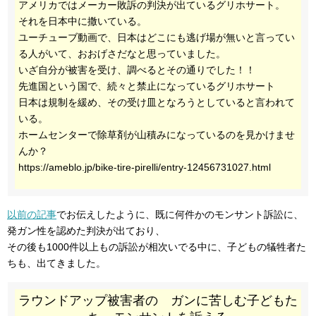
アメリカではメーカー敗訴の判決が出ているグリホサート。
それを日本中に撒いている。
ユーチューブ動画で、日本はどこにも逃げ場が無いと言ってい
る人がいて、おおげさだなと思っていました。
いざ自分が被害を受け、調べるとその通りでした！！
先進国という国で、続々と禁止になっているグリホサート
日本は規制を緩め、その受け皿となろうとしていると言われて
いる。
ホームセンターで除草剤が山積みになっているのを見かけませ
んか？
https://ameblo.jp/bike-tire-pirelli/entry-12456731027.html
以前の記事
でお伝えしたように、既に何件かのモンサント訴訟に、
発ガン性を認めた判決が出ており、
その後も1000件以上もの訴訟が相次いでる中に、子どもの犠牲者た
ちも、出てきました。
ラウンドアップ被害者の ガンに苦しむ子どもた