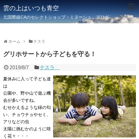
雲の上はいつも青空
元国際線CAのセレクトショップ・ミヌーシュ ブログ
ホーム
テスラ
グリホサートから子どもを守る！
2019/8/7
テスラ
夏休みに入って子ども達
は
公園や、野や山で遊ぶ機
会が多いですね。
むせかえるような緑の匂
い、チョウチョやセミ、
アリなどの虫
太陽に挑むかのように咲
く花々・・・