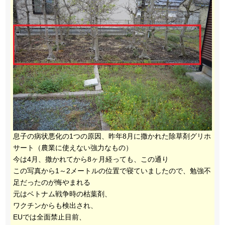
息子の病状悪化の1つの原因、昨年8月に撒かれた除草剤グリホ
サート（農業に使えない強力なもの）
今は4月、撒かれてから8ヶ月経っても、この通り
この写真から1～2メートルの位置で寝ていましたので、勉強不
足だったのが悔やまれる
元はベトナム戦争時の枯葉剤、
ワクチンからも検出され、
EUでは全面禁止目前、