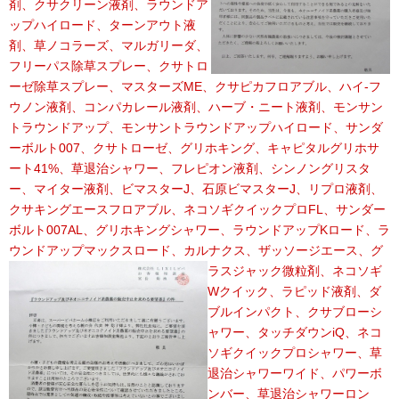
剤、クサクリーン液剤、ラウンドア
ップハイロード、ターンアウト液
剤、草ノコラーズ、マルガリーダ、
フリーパス除草スプレー、クサトロ
ーゼ除草スプレー、マスターズME、クサピカフロアブル、ハイ-フ
ウノン液剤、コンパカレール液剤、ハーブ・ニート液剤、モンサン
トラウンドアップ、モンサントラウンドアップハイロード、サンダ
ーボルト007、クサトローゼ、グリホキング、キャピタルグリホサ
ート41%、草退治シャワー、フレピオン液剤、シンノングリスタ
ー、マイター液剤、ビマスターJ、石原ビマスターJ、リプロ液剤、
クサキングエースフロアブル、ネコソギクイックプロFL、サンダー
ボルト007AL、グリホキングシャワー、ラウンドアップKロード、ラ
ウンドアップマックスロード、カルナクス、ザッソージエース、グ
ラスジャック微粒剤、
ネコソギ
Wクイック、ラピッド液剤、ダ
ブルインパクト、クサブローシ
ャワー、タッチダウンiQ、ネコ
ソギクイックプロシャワー、草
退治シャワーワイド、パワーボ
ンバー、草退治シャワーロン