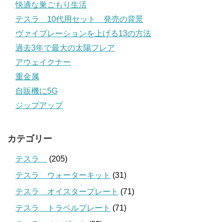
快適な巣ごもり生活
テスラ 10代用セット 発売の背景
ヴァイブレーションを上げる13の方法
過去3年で最大の太陽フレア
アウェイクナー
重金属
自販機に5G
ジップアップ
カテゴリー
テスラ
(205)
テスラ ウォーターキット
(31)
テスラ オイスタープレート
(71)
テスラ トラベルプレート
(71)