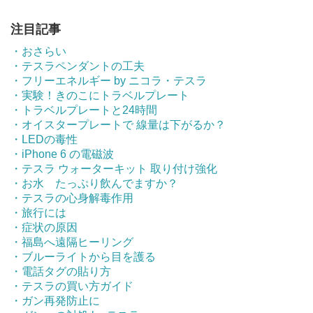
注目記事
・おさらい
・テスラペンダントの工夫
・フリーエネルギー by ニコラ・テスラ
・実験！きのこにトラベルプレート
・トラベルプレートと24時間
・オイスタープレートで 線量は下がるか？
・LEDの毒性
・iPhone 6 の電磁波
・テスラ ウォーターキット 取り付け強化
・お水 たっぷり飲んでますか？
・テスラの心身解毒作用
・旅行には
・症状の原因
・福島へ遠隔ヒーリング
・ブルーライトから目を護る
・電話タグの貼り方
・テスラの買い方ガイド
・ガン再発防止に