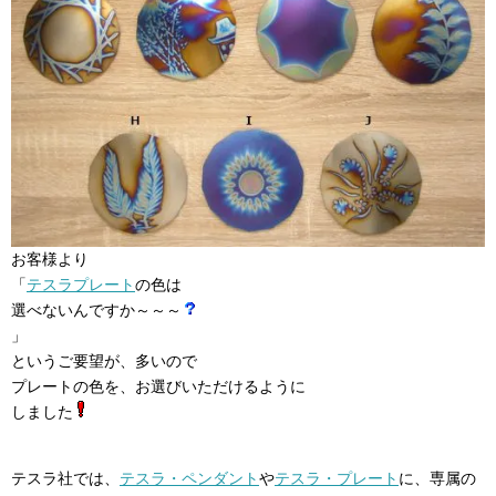
お客様より
「
テスラプレート
の色は
選べないんですか～～～
」
というご要望が、多いので
プレートの色を、お選びいただけるように
しました
テスラ社では、
テスラ・ペンダント
や
テスラ・プレート
に、専属の