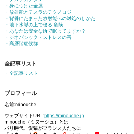
・身につけた金属
・放射能とテスラのテクノロジー
・背骨にたまった放射能への対処のしかた
・地下水脈の上で寝る 危険
・あなたは安全な所で眠ってますか？
・ジオパシック・ストレスの害
・高層階症候群
全記事リスト
・全記事リスト
プロフィール
名前:minouche
ウェブサイトURL:
https://minouche.jp
minouche（ミヌーシュ）とは
パリ時代、愛猫がフランス人たちに