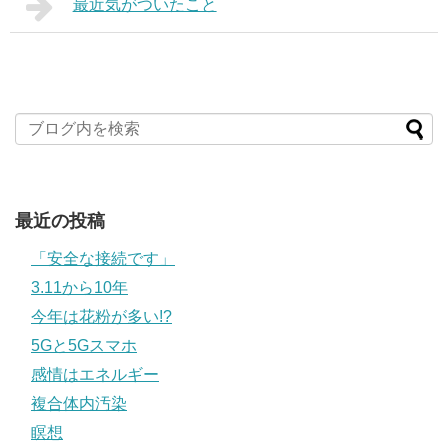
最近気がついたこと
最近の投稿
「安全な接続です」
3.11から10年
今年は花粉が多い!?
5Gと5Gスマホ
感情はエネルギー
複合体内汚染
瞑想