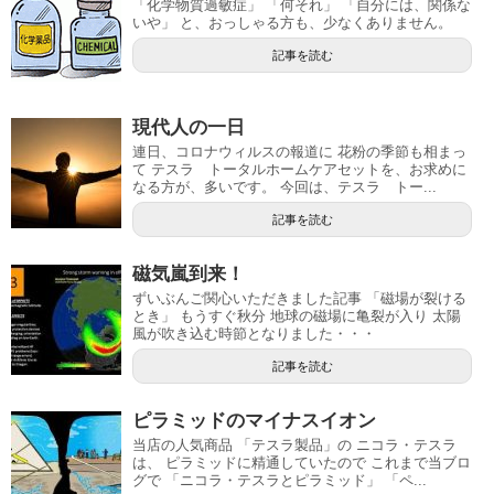
「化学物質過敏症」 「何それ」 「自分には、関係な
いや」 と、おっしゃる方も、少なくありません。
記事を読む
現代人の一日
連日、コロナウィルスの報道に 花粉の季節も相まっ
て テスラ トータルホームケアセットを、お求めに
なる方が、多いです。 今回は、テスラ トー...
記事を読む
磁気嵐到来！
ずいぶんご関心いただきました記事 「磁場が裂ける
とき」 もうすぐ秋分 地球の磁場に亀裂が入り 太陽
風が吹き込む時節となりました・・・
記事を読む
ピラミッドのマイナスイオン
当店の人気商品 「テスラ製品」の ニコラ・テスラ
は、 ピラミッドに精通していたので これまで当ブロ
グで 「ニコラ・テスラとピラミッド」 「ペ...