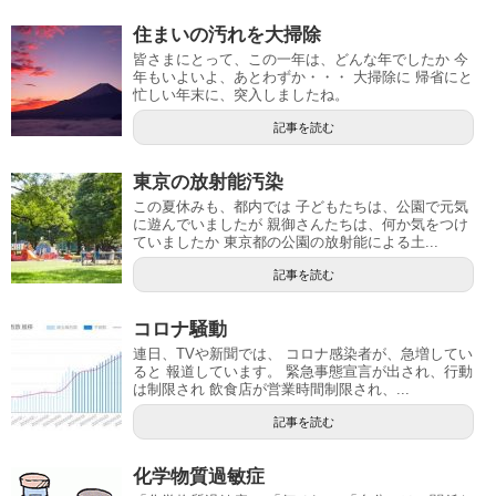
住まいの汚れを大掃除
皆さまにとって、この一年は、どんな年でしたか 今
年もいよいよ、あとわずか・・・ 大掃除に 帰省にと
忙しい年末に、突入しましたね。
記事を読む
東京の放射能汚染
この夏休みも、都内では 子どもたちは、公園で元気
に遊んでいましたが 親御さんたちは、何か気をつけ
ていましたか 東京都の公園の放射能による土...
記事を読む
コロナ騒動
連日、TVや新聞では、 コロナ感染者が、急増してい
ると 報道しています。 緊急事態宣言が出され、行動
は制限され 飲食店が営業時間制限され、...
記事を読む
化学物質過敏症