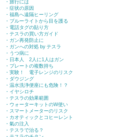
・旅行には
・症状の原因
・福島へ遠隔ヒーリング
・ブルーライトから目を護る
・電話タグの貼り方
・テスラの買い方ガイド
・ガン再発防止に
・ガンへの対処 by テスラ
・うつ病に
・日本人 2人に1人はガン
・プレートの複数持ち
・実験！ 電子レンジのリスク
・ダウジング
・温水洗浄便座にも危険！？
・イヤシロチ
・テスラの効果範囲
・ウォーターキットのW使い
・スマートメーターのリスク
・カオティックとコヒーレント
・氣の注入
・テスラで治る？
・テスラのチタン