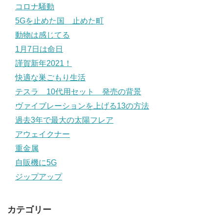
コロナ騒動
5Gを止めた国 止めた町
動物は感じてる
1月7日は命日
謹賀新年2021！
快適な巣ごもり生活
テスラ 10代用セット 発売の背景
ヴァイブレーションを上げる13の方法
過去3年で最大の太陽フレア
アウェイクナー
重金属
自販機に5G
ジップアップ
カテゴリー