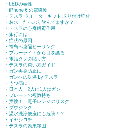
・LEDの毒性
・iPhone 6 の電磁波
・テスラ ウォーターキット 取り付け強化
・お水 たっぷり飲んでますか？
・テスラの心身解毒作用
・旅行には
・症状の原因
・福島へ遠隔ヒーリング
・ブルーライトから目を護る
・電話タグの貼り方
・テスラの買い方ガイド
・ガン再発防止に
・ガンへの対処 by テスラ
・うつ病に
・日本人 2人に1人はガン
・プレートの複数持ち
・実験！ 電子レンジのリスク
・ダウジング
・温水洗浄便座にも危険！？
・イヤシロチ
・テスラの効果範囲