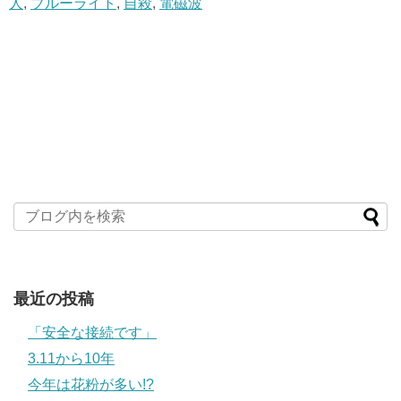
人
,
ブルーライト
,
自殺
,
電磁波
最近の投稿
「安全な接続です」
3.11から10年
今年は花粉が多い!?