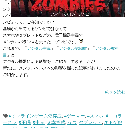
「デ
ジタ
ルゾ
ンビ」って、ご存知ですか？
墓場から出てくるゾンビではなくて、
スマホやタブレットなどの、電子機器中毒で
メンタルバランスを失った、ゾンビです。
これまで、「
デジタル中毒
」「
デジタル認知症
」「
デジタル教科
書
」と
デジタル機器による影響を、ご紹介してきましたが
新たに、メンタルヘルスへの影響を綴った記事がありましたので、
ご紹介します。
続きを読む
#オンラインゲーム依存症
,
#ゲーマー
,
#スマホ
,
#ニコラ
テスラ
,
#不眠
,
#中毒
,
＃幸福感
,
うつ
,
タブレット
,
ネトゲ廃