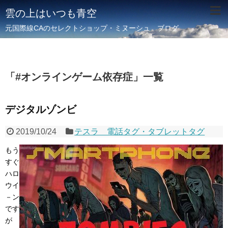
雲の上はいつも青空
元国際線CAのセレクトショップ・ミヌーシュ ブログ
「
#オンラインゲーム依存症
」
一覧
デジタルゾンビ
2019/10/24
テスラ 電話タグ・タブレットタグ
もう
すぐ
ハロ
ウイ
－ン
です
が