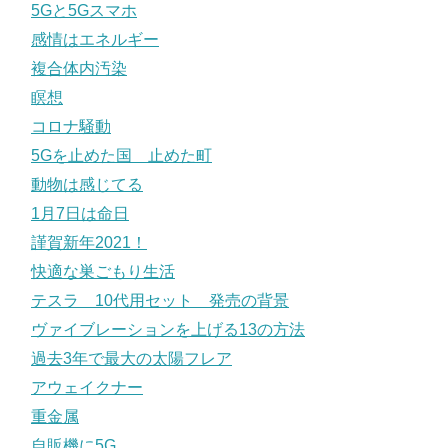
5Gと5Gスマホ
感情はエネルギー
複合体内汚染
瞑想
コロナ騒動
5Gを止めた国 止めた町
動物は感じてる
1月7日は命日
謹賀新年2021！
快適な巣ごもり生活
テスラ 10代用セット 発売の背景
ヴァイブレーションを上げる13の方法
過去3年で最大の太陽フレア
アウェイクナー
重金属
自販機に5G