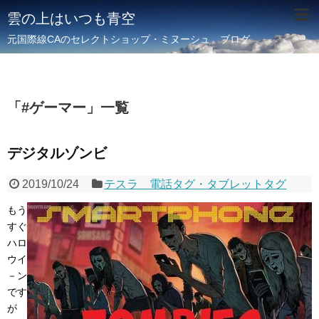
雲の上はいつも青空
元国際線CAのセレクトショップ・ミヌーシュ ブログ
「
#ゲーマー
」
一覧
デジタルゾンビ
2019/10/24
テスラ 電話タグ・タブレットタグ
もう
すぐ
ハロ
ウイ
－ン
です
が