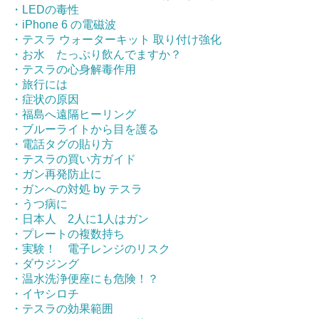
・LEDの毒性
・iPhone 6 の電磁波
・テスラ ウォーターキット 取り付け強化
・お水 たっぷり飲んでますか？
・テスラの心身解毒作用
・旅行には
・症状の原因
・福島へ遠隔ヒーリング
・ブルーライトから目を護る
・電話タグの貼り方
・テスラの買い方ガイド
・ガン再発防止に
・ガンへの対処 by テスラ
・うつ病に
・日本人 2人に1人はガン
・プレートの複数持ち
・実験！ 電子レンジのリスク
・ダウジング
・温水洗浄便座にも危険！？
・イヤシロチ
・テスラの効果範囲