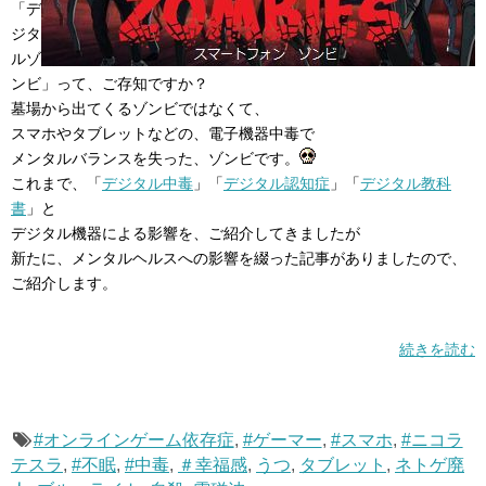
「デ
ジタ
ルゾ
ンビ」って、ご存知ですか？
墓場から出てくるゾンビではなくて、
スマホやタブレットなどの、電子機器中毒で
メンタルバランスを失った、ゾンビです。
これまで、「
デジタル中毒
」「
デジタル認知症
」「
デジタル教科
書
」と
デジタル機器による影響を、ご紹介してきましたが
新たに、メンタルヘルスへの影響を綴った記事がありましたので、
ご紹介します。
続きを読む
#オンラインゲーム依存症
,
#ゲーマー
,
#スマホ
,
#ニコラ
テスラ
,
#不眠
,
#中毒
,
＃幸福感
,
うつ
,
タブレット
,
ネトゲ廃