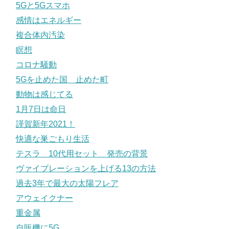
5Gと5Gスマホ
感情はエネルギー
複合体内汚染
瞑想
コロナ騒動
5Gを止めた国 止めた町
動物は感じてる
1月7日は命日
謹賀新年2021！
快適な巣ごもり生活
テスラ 10代用セット 発売の背景
ヴァイブレーションを上げる13の方法
過去3年で最大の太陽フレア
アウェイクナー
重金属
自販機に5G