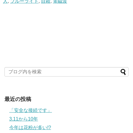
人
,
ブルーライト
,
自殺
,
電磁波
最近の投稿
「安全な接続です」
3.11から10年
今年は花粉が多い!?