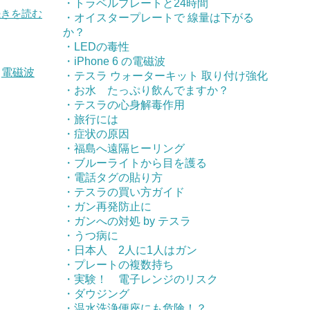
・トラベルプレートと24時間
続きを読む
・オイスタープレートで 線量は下がる
か？
・LEDの毒性
・iPhone 6 の電磁波
,
電磁波
・テスラ ウォーターキット 取り付け強化
・お水 たっぷり飲んでますか？
・テスラの心身解毒作用
・旅行には
・症状の原因
・福島へ遠隔ヒーリング
・ブルーライトから目を護る
・電話タグの貼り方
・テスラの買い方ガイド
・ガン再発防止に
・ガンへの対処 by テスラ
・うつ病に
・日本人 2人に1人はガン
・プレートの複数持ち
・実験！ 電子レンジのリスク
・ダウジング
・温水洗浄便座にも危険！？