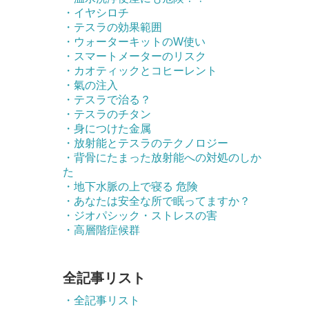
・イヤシロチ
・テスラの効果範囲
・ウォーターキットのW使い
・スマートメーターのリスク
・カオティックとコヒーレント
・氣の注入
・テスラで治る？
・テスラのチタン
・身につけた金属
・放射能とテスラのテクノロジー
・背骨にたまった放射能への対処のしか
た
・地下水脈の上で寝る 危険
・あなたは安全な所で眠ってますか？
・ジオパシック・ストレスの害
・高層階症候群
全記事リスト
・全記事リスト