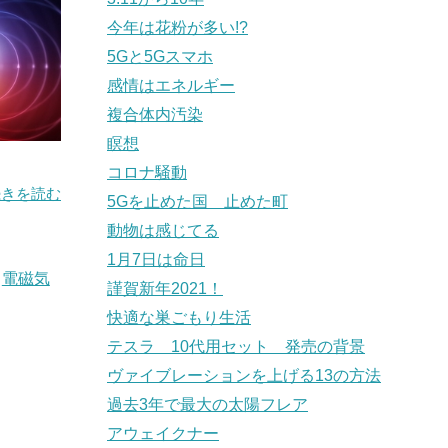
今年は花粉が多い!?
5Gと5Gスマホ
感情はエネルギー
複合体内汚染
瞑想
コロナ騒動
続きを読む
5Gを止めた国 止めた町
動物は感じてる
1月7日は命日
,
電磁気
謹賀新年2021！
快適な巣ごもり生活
テスラ 10代用セット 発売の背景
ヴァイブレーションを上げる13の方法
過去3年で最大の太陽フレア
アウェイクナー