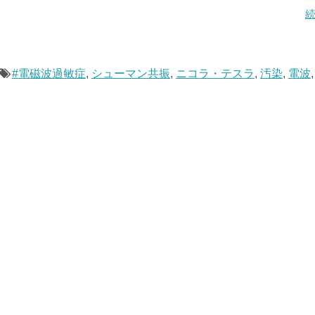
#電磁波過敏症
,
シューマン共振
,
ニコラ・テスラ
,
汚染
,
電波