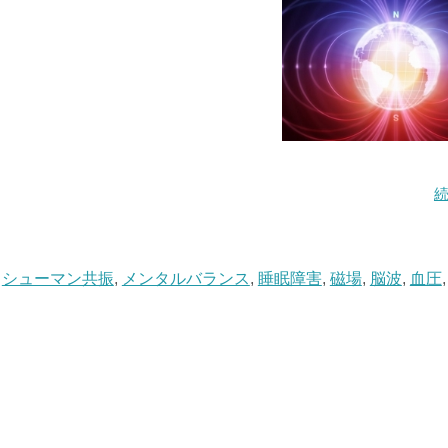
,
シューマン共振
,
メンタルバランス
,
睡眠障害
,
磁場
,
脳波
,
血圧