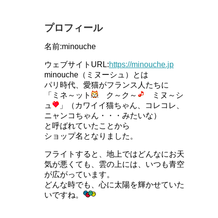
プロフィール
名前:minouche
ウェブサイトURL:
https://minouche.jp
minouche（ミヌーシュ）とは
パリ時代、愛猫がフランス人たちに
「ミネ～ット
ク～ク～
ミヌ～シ
ュ
」（カワイイ猫ちゃん、コレコレ、
ニャンコちゃん・・・みたいな）
と呼ばれていたことから
ショップ名となりました。
フライトすると、地上ではどんなにお天
気が悪くても、雲の上には、いつも青空
が広がっています。
どんな時でも、心に太陽を輝かせていた
いですね。