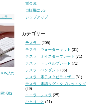
重金属
自販機に5G
テスラ
ジップアップ
カテゴリー
テスラ
(205)
テスラ ウォーターキット
(31)
テスラ オイスタープレート
(71)
テスラ トラベルプレート
(71)
テスラ ペンダント
(35)
続きを読む
テスラ 電子スタビライザー
(31)
テスラ 電話タグ・タブレットタグ
(29)
太陽活動
ニコラ・テスラ
(25)
ひとりごと
(21)