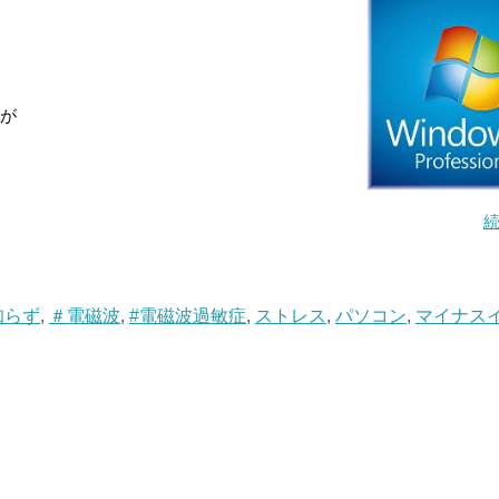
すが
知らず
,
＃電磁波
,
#電磁波過敏症
,
ストレス
,
パソコン
,
マイナス