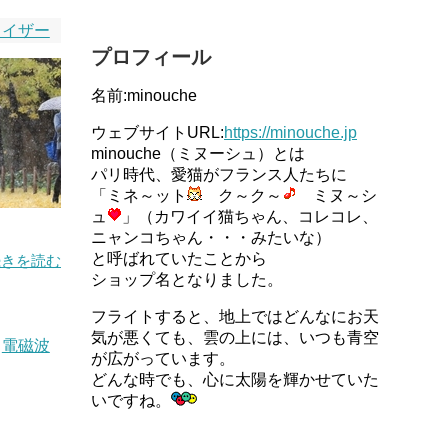
ライザー
プロフィール
名前:minouche
ウェブサイトURL:
https://minouche.jp
minouche（ミヌーシュ）とは
パリ時代、愛猫がフランス人たちに
「ミネ～ット
ク～ク～
ミヌ～シ
ュ
」（カワイイ猫ちゃん、コレコレ、
ニャンコちゃん・・・みたいな）
と呼ばれていたことから
続きを読む
ショップ名となりました。
フライトすると、地上ではどんなにお天
気が悪くても、雲の上には、いつも青空
,
電磁波
が広がっています。
どんな時でも、心に太陽を輝かせていた
いですね。