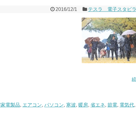
2016/12/1
テスラ 電子スタビ
#家電製品
,
エアコン
,
パソコン
,
寒波
,
暖房
,
省エネ
,
節電
,
電気代