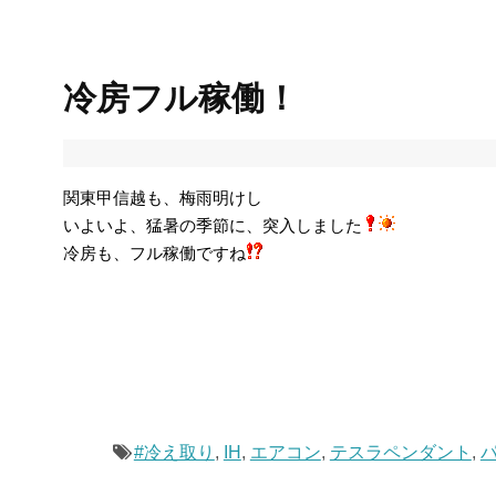
冷房フル稼働！
関東甲信越も、梅雨明けし
いよいよ、猛暑の季節に、突入しました
冷房も、フル稼働ですね
#冷え取り
,
IH
,
エアコン
,
テスラペンダント
,