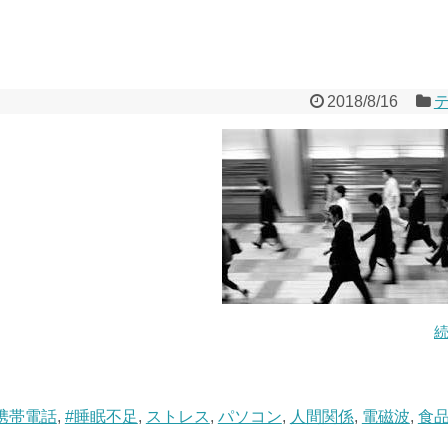
2018/8/16
携帯電話
,
#睡眠不足
,
ストレス
,
パソコン
,
人間関係
,
電磁波
,
食