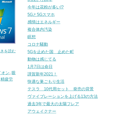
今年は花粉が多い!?
5Gと5Gスマホ
感情はエネルギー
複合体内汚染
瞑想
コロナ騒動
続きを読む
5Gを止めた国 止めた町
動物は感じてる
1月7日は命日
イオン
,
眼
謹賀新年2021！
精疲労
快適な巣ごもり生活
テスラ 10代用セット 発売の背景
ヴァイブレーションを上げる13の方法
過去3年で最大の太陽フレア
アウェイクナー