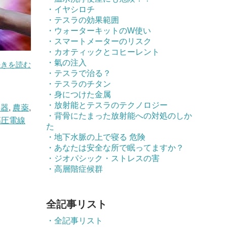
・イヤシロチ
・テスラの効果範囲
・ウォーターキットのW使い
・スマートメーターのリスク
・カオティックとコヒーレント
・氣の注入
続きを読む
・テスラで治る？
・テスラのチタン
・身につけた金属
・放射能とテスラのテクノロジー
水器
,
農薬
,
・背骨にたまった放射能への対処のしか
高圧電線
た
・地下水脈の上で寝る 危険
・あなたは安全な所で眠ってますか？
・ジオパシック・ストレスの害
・高層階症候群
全記事リスト
・全記事リスト