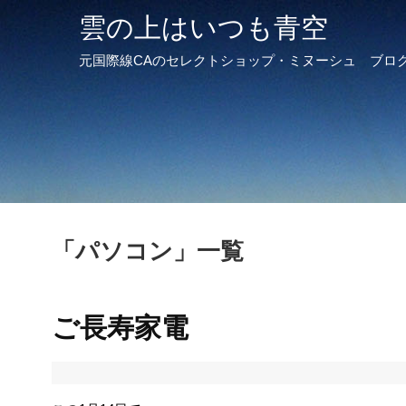
雲の上はいつも青空
元国際線CAのセレクトショップ・ミヌーシュ ブロ
「
パソコン
」
一覧
ご長寿家電