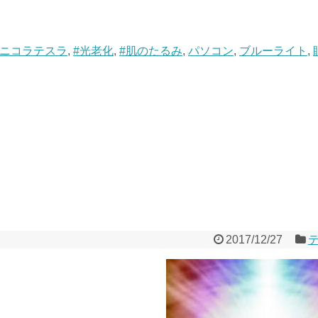
#ニコラテスラ
,
#光老化
,
#肌のたるみ
,
パソコン
,
ブルーライト
,
2017/12/27