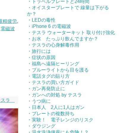
・トラベルプレートと24時間
・オイスタープレートで 線量は下がる
か？
・LEDの毒性
眼精疲労
,
・iPhone 6 の電磁波
電磁波
・テスラ ウォーターキット 取り付け強化
・お水 たっぷり飲んでますか？
・テスラの心身解毒作用
・旅行には
・症状の原因
・福島へ遠隔ヒーリング
・ブルーライトから目を護る
・電話タグの貼り方
・テスラの買い方ガイド
・ガン再発防止に
・ガンへの対処 by テスラ
テスラ
・うつ病に
・日本人 2人に1人はガン
・プレートの複数持ち
・実験！ 電子レンジのリスク
・ダウジング
・温水洗浄便座にも危険！？