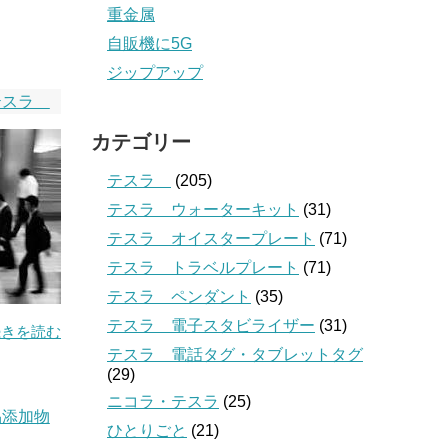
重金属
自販機に5G
ジップアップ
テスラ
カテゴリー
テスラ
(205)
テスラ ウォーターキット
(31)
テスラ オイスタープレート
(71)
テスラ トラベルプレート
(71)
テスラ ペンダント
(35)
テスラ 電子スタビライザー
(31)
続きを読む
テスラ 電話タグ・タブレットタグ
(29)
ニコラ・テスラ
(25)
品添加物
ひとりごと
(21)