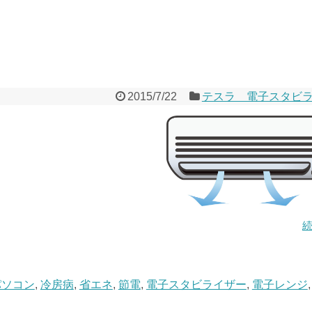
2015/7/22
テスラ 電子スタビ
パソコン
,
冷房病
,
省エネ
,
節電
,
電子スタビライザー
,
電子レンジ