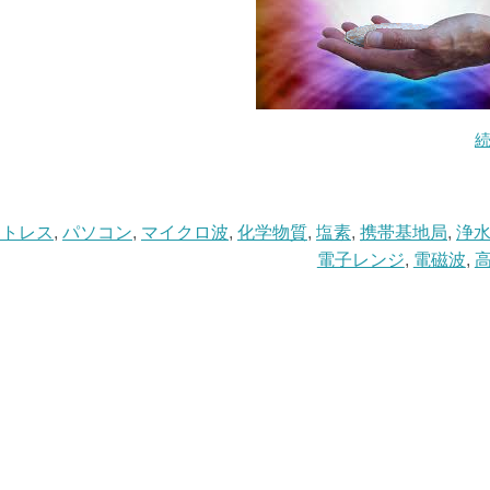
ストレス
,
パソコン
,
マイクロ波
,
化学物質
,
塩素
,
携帯基地局
,
浄
電子レンジ
,
電磁波
,