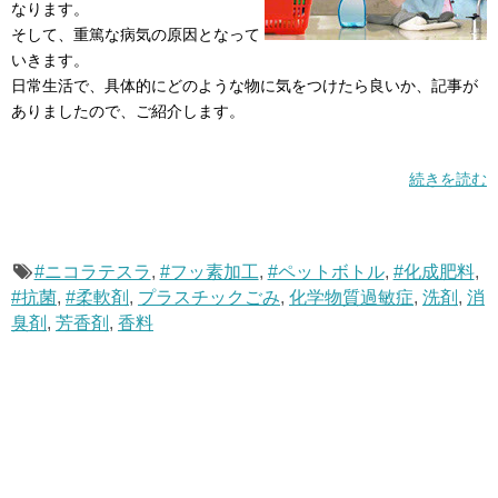
なります。
そして、重篤な病気の原因となって
いきます。
日常生活で、具体的にどのような物に気をつけたら良いか、記事が
ありましたので、ご紹介します。
続きを読む
#ニコラテスラ
,
#フッ素加工
,
#ペットボトル
,
#化成肥料
,
#抗菌
,
#柔軟剤
,
プラスチックごみ
,
化学物質過敏症
,
洗剤
,
消
臭剤
,
芳香剤
,
香料