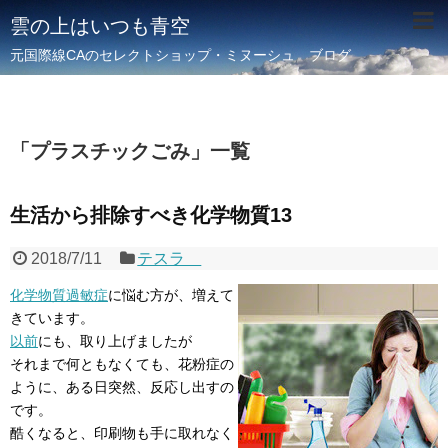
雲の上はいつも青空
元国際線CAのセレクトショップ・ミヌーシュ ブログ
「
プラスチックごみ
」
一覧
生活から排除すべき化学物質13
2018/7/11
テスラ
化学物質過敏症
に悩む方が、増えて
きています。
以前
にも、取り上げましたが
それまで何ともなくても、花粉症の
ように、ある日突然、反応し出すの
です。
酷くなると、印刷物も手に取れなく