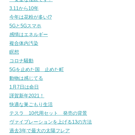
3.11から10年
今年は花粉が多い!?
5Gと5Gスマホ
感情はエネルギー
複合体内汚染
瞑想
コロナ騒動
5Gを止めた国 止めた町
動物は感じてる
1月7日は命日
謹賀新年2021！
快適な巣ごもり生活
テスラ 10代用セット 発売の背景
ヴァイブレーションを上げる13の方法
過去3年で最大の太陽フレア