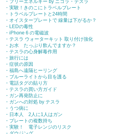
・フリーエネルギー by ニコラ・テスラ
・実験！きのこにトラベルプレート
・トラベルプレートと24時間
・オイスタープレートで 線量は下がるか？
・LEDの毒性
・iPhone 6 の電磁波
・テスラ ウォーターキット 取り付け強化
・お水 たっぷり飲んでますか？
・テスラの心身解毒作用
・旅行には
・症状の原因
・福島へ遠隔ヒーリング
・ブルーライトから目を護る
・電話タグの貼り方
・テスラの買い方ガイド
・ガン再発防止に
・ガンへの対処 by テスラ
・うつ病に
・日本人 2人に1人はガン
・プレートの複数持ち
・実験！ 電子レンジのリスク
・ダウジング