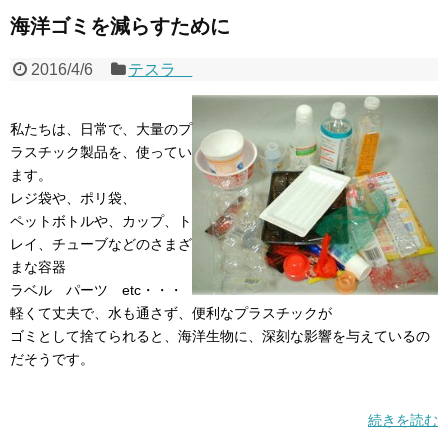
海洋ゴミを減らすために
2016/4/6
テスラ
私たちは、日常で、大量のプ
ラスチック製品を、使ってい
ます。
レジ袋や、ポリ袋、
ペットボトルや、カップ、ト
レイ、チューブなどのさまざ
まな容器
ラベル パーツ etc・・・
軽くて丈夫で、水も通さず、便利なプラスチックが
ゴミとして捨てられると、海洋生物に、深刻な影響を与えているの
だそうです。
続きを読む