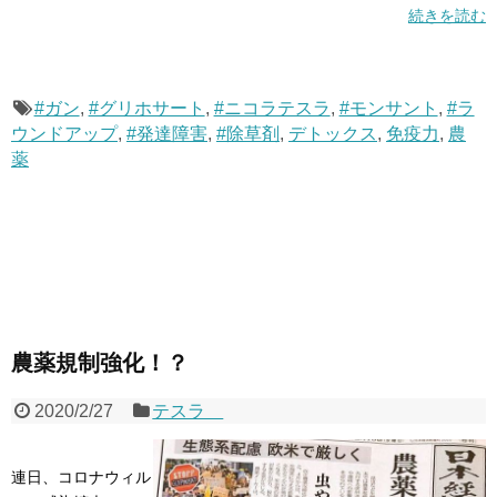
続きを読む
#ガン
,
#グリホサート
,
#ニコラテスラ
,
#モンサント
,
#ラ
ウンドアップ
,
#発達障害
,
#除草剤
,
デトックス
,
免疫力
,
農
薬
農薬規制強化！？
2020/2/27
テスラ
連日、コロナウィル