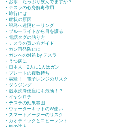
・お水 たっぷり飲んでますか？
・テスラの心身解毒作用
・旅行には
・症状の原因
・福島へ遠隔ヒーリング
・ブルーライトから目を護る
・電話タグの貼り方
・テスラの買い方ガイド
・ガン再発防止に
・ガンへの対処 by テスラ
・うつ病に
・日本人 2人に1人はガン
・プレートの複数持ち
・実験！ 電子レンジのリスク
・ダウジング
・温水洗浄便座にも危険！？
・イヤシロチ
・テスラの効果範囲
・ウォーターキットのW使い
・スマートメーターのリスク
・カオティックとコヒーレント
・氣の注入