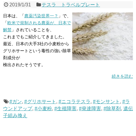
2019/1/31
テスラ トラベルプレート
日本は、「
農薬汚染世界一？
」で、
「
欧米で規制される農薬が、日本で
解禁
」されていることを、
これまでもご紹介してきました。
最近、日本の大手3社の小麦粉から
グリホサートという毒性の強い除草
剤成分が
検出されたそうです。
続きを読む
#ガン
,
#グリホサート
,
#ニコラテスラ
,
#モンサント
,
#ラ
ウンドアップ
,
#小麦粉
,
#生殖障害
,
#発達障害
,
#除草剤
,
遺伝
子組み換え