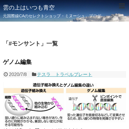
雲の上はいつも青空
元国際線CAのセレクトショップ・ミヌーシュ ブログ
「
#モンサント
」
一覧
ゲノム編集
2020/7/8
テスラ トラベルプレート