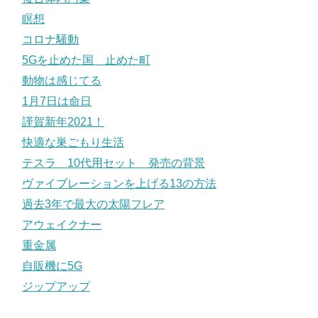
瞑想
コロナ騒動
5Gを止めた国 止めた町
動物は感じてる
1月7日は命日
謹賀新年2021！
快適な巣ごもり生活
テスラ 10代用セット 発売の背景
ヴァイブレーションを上げる13の方法
過去3年で最大の太陽フレア
アウェイクナー
重金属
自販機に5G
ジップアップ