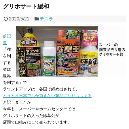
グリホサート緩和
2020/5/21
テスラ
前記
事
「種
を制
する
者は
世界
を制する」で
ラウンドアップは、各国で締め出されて、
とうとう日本でしか買えない製品になりつつある
と記しましたが
今年も、スーパーやホームセンターでは
グリホサ－トの入った除草剤が
店頭で山積みにして売られています。