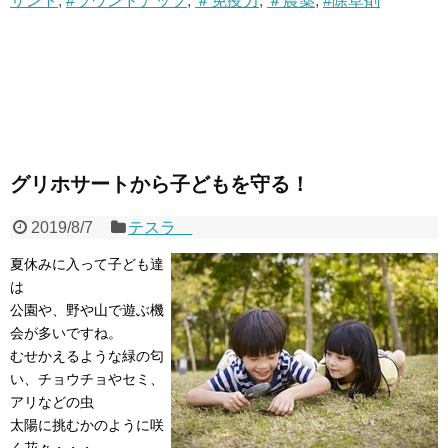
サント
,
#ラウンドアップ
,
＃免疫力
,
＃農薬
,
#除草剤
グリホサートから子どもを守る！
2019/8/7
テスラ
夏休みに入って子ども達
は
公園や、野や山で遊ぶ機
会が多いですね。
むせかえるような緑の匂
い、チョウチョやセミ、
アリなどの虫
太陽に挑むかのように咲