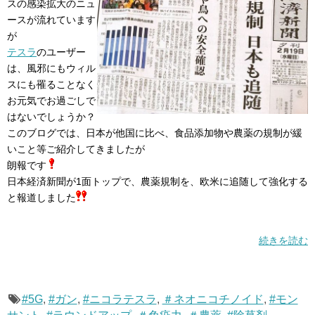
スの感染拡大のニュ
ースが流れています
が
テスラ
のユーザー
は、風邪にもウィル
スにも罹ることなく
お元気でお過ごしで
はないでしょうか？
このブログでは、日本が他国に比べ、食品添加物や農薬の規制が緩
いこと等ご紹介してきましたが
朗報です
日本経済新聞が1面トップで、農薬規制を、欧米に追随して強化する
と報道しました
続きを読む
#5G
,
#ガン
,
#ニコラテスラ
,
＃ネオニコチノイド
,
#モン