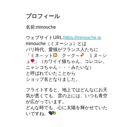
プロフィール
名前:minouche
ウェブサイトURL:
https://minouche.jp
minouche（ミヌーシュ）とは
パリ時代、愛猫がフランス人たちに
「ミネ～ット
ク～ク～
ミヌ～シ
ュ
」（カワイイ猫ちゃん、コレコレ、
ニャンコちゃん・・・みたいな）
と呼ばれていたことから
ショップ名となりました。
フライトすると、地上ではどんなにお天
気が悪くても、雲の上には、いつも青空
が広がっています。
どんな時でも、心に太陽を輝かせていた
いですね。