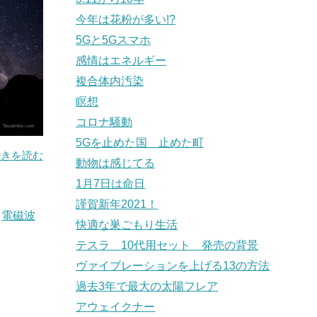
今年は花粉が多い!?
5Gと5Gスマホ
感情はエネルギー
複合体内汚染
瞑想
コロナ騒動
5Gを止めた国 止めた町
続きを読む
動物は感じてる
1月7日は命日
謹賀新年2021！
,
電磁波
快適な巣ごもり生活
テスラ 10代用セット 発売の背景
ヴァイブレーションを上げる13の方法
過去3年で最大の太陽フレア
アウェイクナー