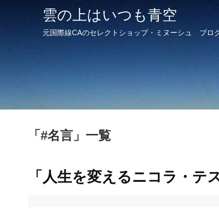
雲の上はいつも青空
元国際線CAのセレクトショップ・ミヌーシュ ブロ
「
#名言
」
一覧
「人生を変えるニコラ・テ