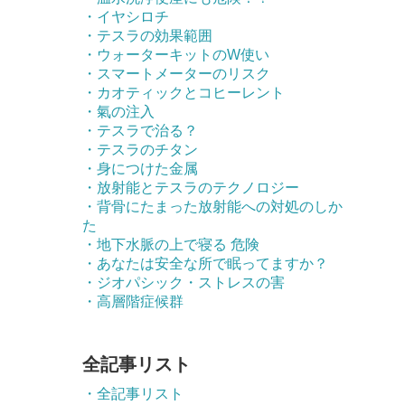
・イヤシロチ
・テスラの効果範囲
・ウォーターキットのW使い
・スマートメーターのリスク
・カオティックとコヒーレント
・氣の注入
・テスラで治る？
・テスラのチタン
・身につけた金属
・放射能とテスラのテクノロジー
・背骨にたまった放射能への対処のしか
た
・地下水脈の上で寝る 危険
・あなたは安全な所で眠ってますか？
・ジオパシック・ストレスの害
・高層階症候群
全記事リスト
・全記事リスト