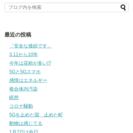
最近の投稿
「安全な接続です」
3.11から10年
今年は花粉が多い!?
5Gと5Gスマホ
感情はエネルギー
複合体内汚染
瞑想
コロナ騒動
5Gを止めた国 止めた町
動物は感じてる
1月7日は命日