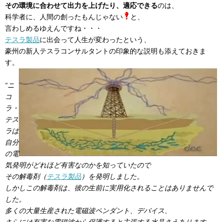
その環境に合わせて出力を上げたり、適応できる
のは、
科学者に、人間の創ったもんじゃない
と、
言わしめるゆえんですね・・・
テスラ製品
に出会って人生が変わったという、
豪州の新人テスラコンサルタントの印象的な説明も添えておきま
す。
“ニ
コ
ラ・
テス
ラは
自分
の電
気発明がどれほど有害なのかを知っていたので
その解毒剤（
テスラ製品
）を発明しました。
しかしこの解毒剤は、彼の生前に実用化されることはありませんで
した。
多くの大量生産された電磁波ペンダント、デバイス、
さらには有害な電磁波から保護すると主張する水晶さえあります。