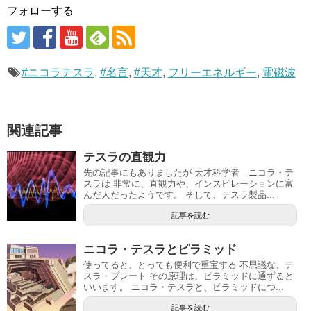
フォローする
#ニコラテスラ
,
#名言
,
#天才
,
フリーエネルギー
,
電磁波
関連記事
テスラの直観力
先の記事にもありましたが 天才科学者 ニコラ・テ
スラは 非常に、直観力や、インスピレーションに富
んだ人だったようです。 そして、テスラ製品...
記事を読む
ニコラ・テスラとピラミッド
使ってると、とっても便利で重宝する 不思議な、テ
スラ・プレート その原理は、ピラミッドに通ずると
いいます。 ニコラ・テスラと、ピラミッドにつ...
記事を読む