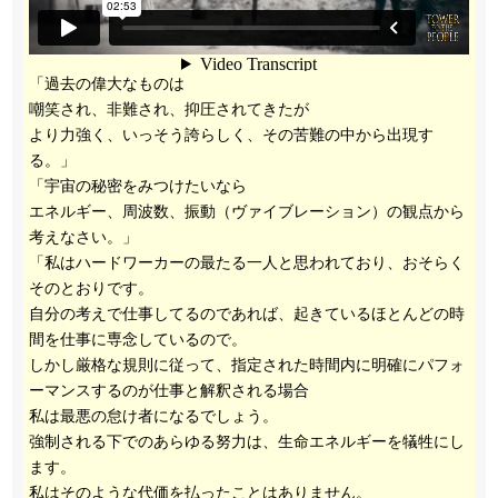
「過去の偉大なものは
嘲笑され、非難され、抑圧されてきたが
より力強く、いっそう誇らしく、その苦難の中から出現す
る。」
「宇宙の秘密をみつけたいなら
エネルギー、周波数、振動（ヴァイブレーション）の観点から
考えなさい。」
「私はハードワーカーの最たる一人と思われており、おそらく
そのとおりです。
自分の考えで仕事してるのであれば、起きているほとんどの時
間を仕事に専念しているので。
しかし厳格な規則に従って、指定された時間内に明確にパフォ
ーマンスするのが仕事と解釈される場合
私は最悪の怠け者になるでしょう。
強制される下でのあらゆる努力は、生命エネルギーを犠牲にし
ます。
私はそのような代価を払ったことはありません。