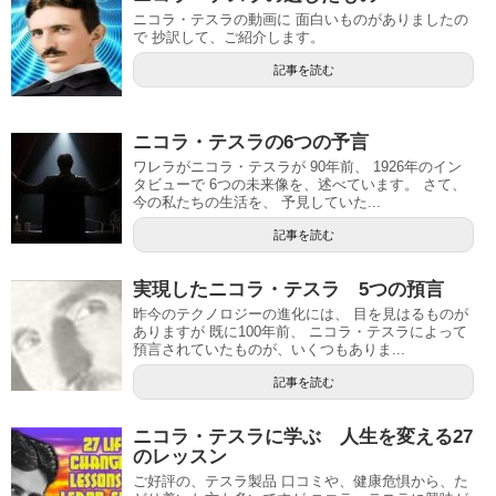
ニコラ・テスラの動画に 面白いものがありましたの
で 抄訳して、ご紹介します。
記事を読む
ニコラ・テスラの6つの予言
ワレラがニコラ・テスラが 90年前、 1926年のイン
タビューで 6つの未来像を、述べています。 さて、
今の私たちの生活を、 予見していた...
記事を読む
実現したニコラ・テスラ 5つの預言
昨今のテクノロジーの進化には、 目を見はるものが
ありますが 既に100年前、 ニコラ・テスラによって
預言されていたものが、いくつもありま...
記事を読む
ニコラ・テスラに学ぶ 人生を変える27
のレッスン
ご好評の、テスラ製品 口コミや、健康危惧から、た