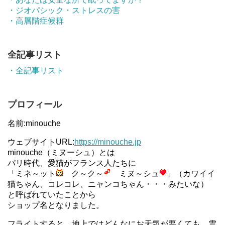
・ジオパシック・ストレスの害
・高層階症候群
全記事リスト
・全記事リスト
プロフィール
名前:minouche
ウェブサイトURL:
https://minouche.jp
minouche（ミヌーシュ）とは
パリ時代、愛猫がフランス人たちに
「ミネ～ット
ク～ク～
ミヌ～シュ
」（カワイイ
猫ちゃん、コレコレ、ニャンコちゃん・・・みたいな）
と呼ばれていたことから
ショップ名となりました。
フライトすると、地上ではどんなにお天気が悪くても、雲