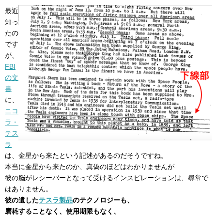
最近
知っ
たの
です
が、
FBI
の文
書
に、
ニコ
ラ・
テス
ラ
は、金星から来たという記述があるのだそうですね。
本当に金星から来たのか、真偽のほどはわかりませんが
彼の脳がレシーバーとなって受けるインスピレーションは、尋常で
はありません。
彼の遺した
テスラ製品
のテクノロジーも、
磨耗することなく、使用期限もなく、