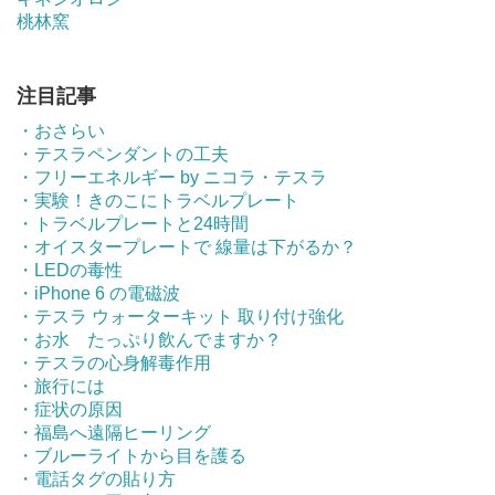
桃林窯
注目記事
・おさらい
・テスラペンダントの工夫
・フリーエネルギー by ニコラ・テスラ
・実験！きのこにトラベルプレート
・トラベルプレートと24時間
・オイスタープレートで 線量は下がるか？
・LEDの毒性
・iPhone 6 の電磁波
・テスラ ウォーターキット 取り付け強化
・お水 たっぷり飲んでますか？
・テスラの心身解毒作用
・旅行には
・症状の原因
・福島へ遠隔ヒーリング
・ブルーライトから目を護る
・電話タグの貼り方