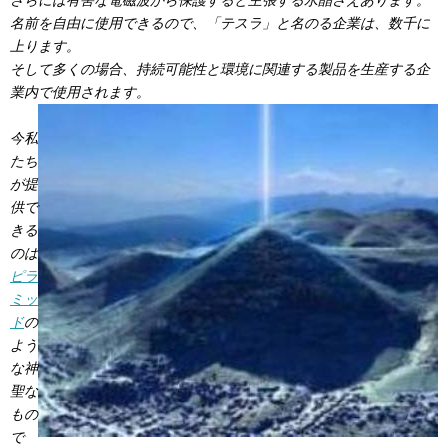
名前を自由に使用できるので、「テスラ」と名のる企業は、数千に
上ります。
そして多くの場合、持続可能性と環境に関連する製品を生産する企
業内で使用されます。
今私
たち
が提
供で
きる
のは
ピラ
ミッ
ド
の
よう
な神
聖な
もの
で