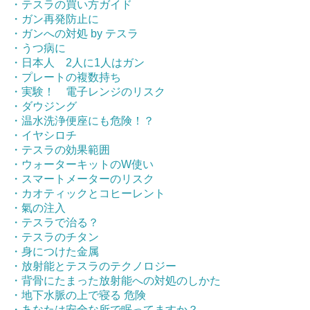
・テスラの買い方ガイド
・ガン再発防止に
・ガンへの対処 by テスラ
・うつ病に
・日本人 2人に1人はガン
・プレートの複数持ち
・実験！ 電子レンジのリスク
・ダウジング
・温水洗浄便座にも危険！？
・イヤシロチ
・テスラの効果範囲
・ウォーターキットのW使い
・スマートメーターのリスク
・カオティックとコヒーレント
・氣の注入
・テスラで治る？
・テスラのチタン
・身につけた金属
・放射能とテスラのテクノロジー
・背骨にたまった放射能への対処のしかた
・地下水脈の上で寝る 危険
・あなたは安全な所で眠ってますか？