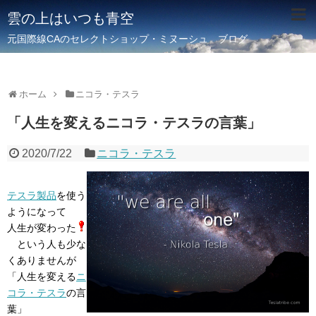
雲の上はいつも青空
元国際線CAのセレクトショップ・ミヌーシュ ブログ
ホーム
ニコラ・テスラ
「人生を変えるニコラ・テスラの言葉」
2020/7/22
ニコラ・テスラ
テスラ製品
を使う
ようになって
人生が変わった
という人も少な
くありませんが
「人生を変える
ニ
コラ・テスラ
の言
葉」