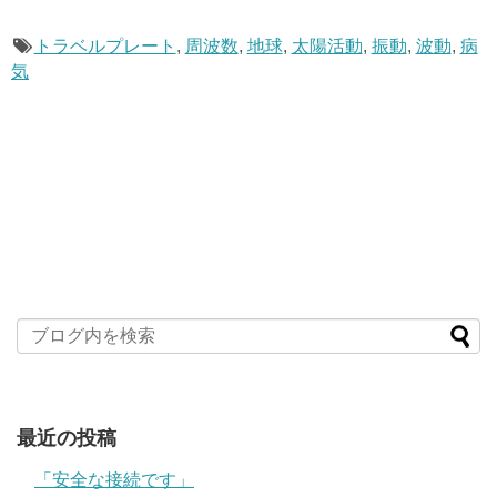
トラベルプレート
,
周波数
,
地球
,
太陽活動
,
振動
,
波動
,
病
気
最近の投稿
「安全な接続です」