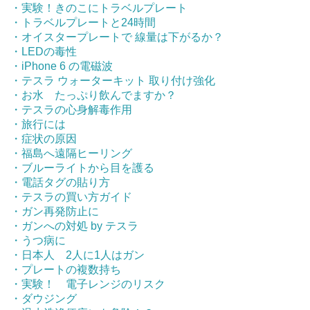
・実験！きのこにトラベルプレート
・トラベルプレートと24時間
・オイスタープレートで 線量は下がるか？
・LEDの毒性
・iPhone 6 の電磁波
・テスラ ウォーターキット 取り付け強化
・お水 たっぷり飲んでますか？
・テスラの心身解毒作用
・旅行には
・症状の原因
・福島へ遠隔ヒーリング
・ブルーライトから目を護る
・電話タグの貼り方
・テスラの買い方ガイド
・ガン再発防止に
・ガンへの対処 by テスラ
・うつ病に
・日本人 2人に1人はガン
・プレートの複数持ち
・実験！ 電子レンジのリスク
・ダウジング