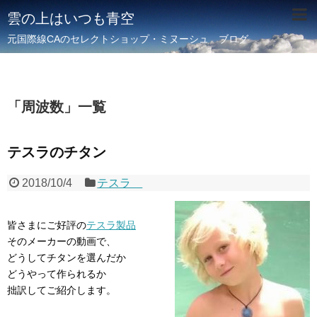
雲の上はいつも青空
元国際線CAのセレクトショップ・ミヌーシュ ブログ
「
周波数
」
一覧
テスラのチタン
2018/10/4
テスラ
皆さまにご好評の
テスラ製品
そのメーカーの動画で、
どうしてチタンを選んだか
どうやって作られるか
拙訳してご紹介します。