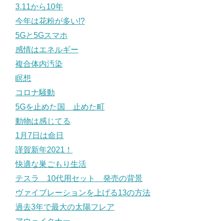
3.11から10年
今年は花粉が多い!?
5Gと5Gスマホ
感情はエネルギー
複合体内汚染
瞑想
コロナ騒動
5Gを止めた国 止めた町
動物は感じてる
1月7日は命日
謹賀新年2021！
快適な巣ごもり生活
テスラ 10代用セット 発売の背景
ヴァイブレーションを上げる13の方法
過去3年で最大の太陽フレア