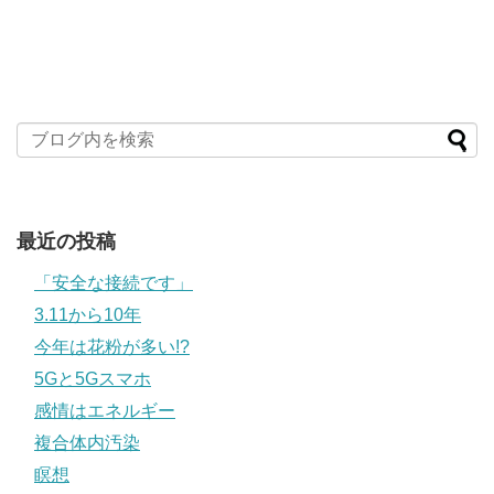
最近の投稿
「安全な接続です」
3.11から10年
今年は花粉が多い!?
5Gと5Gスマホ
感情はエネルギー
複合体内汚染
瞑想