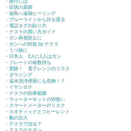
・旅行には
・症状の原因
・福島へ遠隔ヒーリング
・ブルーライトから目を護る
・電話タグの貼り方
・テスラの買い方ガイド
・ガン再発防止に
・ガンへの対処 by テスラ
・うつ病に
・日本人 2人に1人はガン
・プレートの複数持ち
・実験！ 電子レンジのリスク
・ダウジング
・温水洗浄便座にも危険！？
・イヤシロチ
・テスラの効果範囲
・ウォーターキットのW使い
・スマートメーターのリスク
・カオティックとコヒーレント
・氣の注入
・テスラで治る？
・テスラのチタン