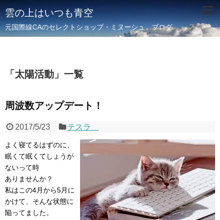
雲の上はいつも青空
元国際線CAのセレクトショップ・ミヌーシュ ブログ
「
太陽活動
」
一覧
周波数アップデート！
2017/5/23
テスラ
よく寝てるはずのに、
眠くて眠くてしょうが
ないって時
ありませんか？
私はこの4月から5月に
かけて、そんな状態に
陥ってました。