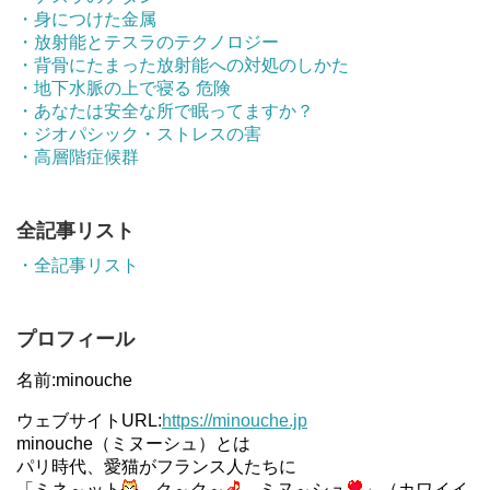
・身につけた金属
・放射能とテスラのテクノロジー
・背骨にたまった放射能への対処のしかた
・地下水脈の上で寝る 危険
・あなたは安全な所で眠ってますか？
・ジオパシック・ストレスの害
・高層階症候群
全記事リスト
・全記事リスト
プロフィール
名前:minouche
ウェブサイトURL:
https://minouche.jp
minouche（ミヌーシュ）とは
パリ時代、愛猫がフランス人たちに
「ミネ～ット
ク～ク～
ミヌ～シュ
」（カワイイ