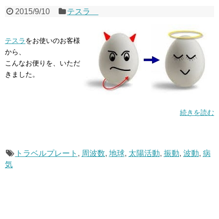
2015/9/10
テスラ
テスラ
をお使いのお客様
から、
こんなお便りを、いただ
きました。
続きを読む
トラベルプレート
,
周波数
,
地球
,
太陽活動
,
振動
,
波動
,
病
気