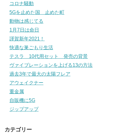
コロナ騒動
5Gを止めた国 止めた町
動物は感じてる
1月7日は命日
謹賀新年2021！
快適な巣ごもり生活
テスラ 10代用セット 発売の背景
ヴァイブレーションを上げる13の方法
過去3年で最大の太陽フレア
アウェイクナー
重金属
自販機に5G
ジップアップ
カテゴリー