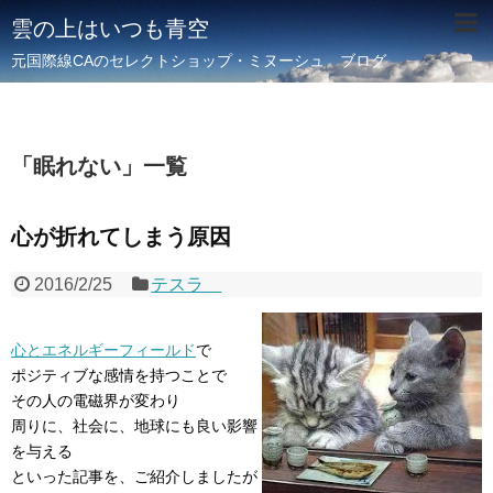
雲の上はいつも青空
元国際線CAのセレクトショップ・ミヌーシュ ブログ
「
眠れない
」
一覧
心が折れてしまう原因
2016/2/25
テスラ
心とエネルギーフィールド
で
ポジティブな感情を持つことで
その人の電磁界が変わり
周りに、社会に、地球にも良い影響
を与える
といった記事を、ご紹介しましたが