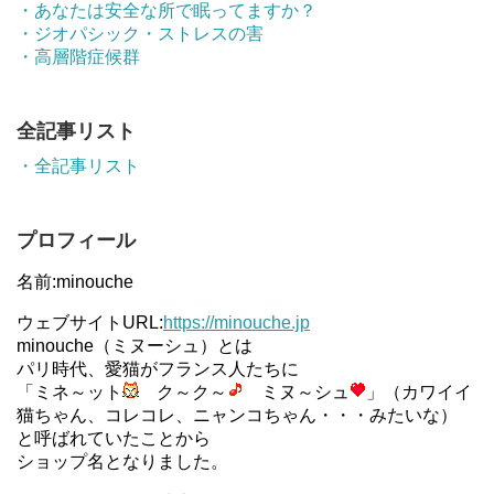
・あなたは安全な所で眠ってますか？
・ジオパシック・ストレスの害
・高層階症候群
全記事リスト
・全記事リスト
プロフィール
名前:minouche
ウェブサイトURL:
https://minouche.jp
minouche（ミヌーシュ）とは
パリ時代、愛猫がフランス人たちに
「ミネ～ット
ク～ク～
ミヌ～シュ
」（カワイイ
猫ちゃん、コレコレ、ニャンコちゃん・・・みたいな）
と呼ばれていたことから
ショップ名となりました。