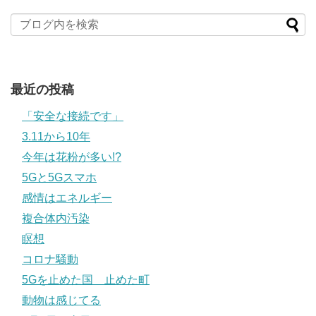
最近の投稿
「安全な接続です」
3.11から10年
今年は花粉が多い!?
5Gと5Gスマホ
感情はエネルギー
複合体内汚染
瞑想
コロナ騒動
5Gを止めた国 止めた町
動物は感じてる