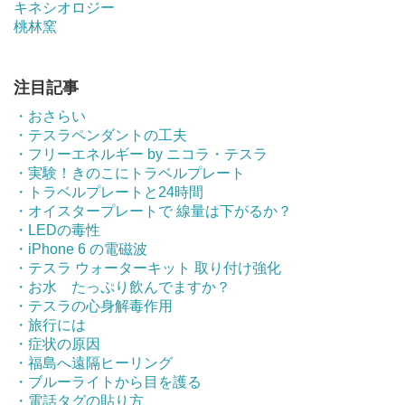
キネシオロジー
桃林窯
注目記事
・おさらい
・テスラペンダントの工夫
・フリーエネルギー by ニコラ・テスラ
・実験！きのこにトラベルプレート
・トラベルプレートと24時間
・オイスタープレートで 線量は下がるか？
・LEDの毒性
・iPhone 6 の電磁波
・テスラ ウォーターキット 取り付け強化
・お水 たっぷり飲んでますか？
・テスラの心身解毒作用
・旅行には
・症状の原因
・福島へ遠隔ヒーリング
・ブルーライトから目を護る
・電話タグの貼り方