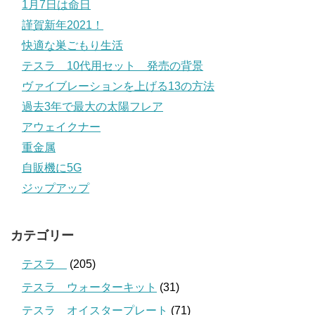
1月7日は命日
謹賀新年2021！
快適な巣ごもり生活
テスラ 10代用セット 発売の背景
ヴァイブレーションを上げる13の方法
過去3年で最大の太陽フレア
アウェイクナー
重金属
自販機に5G
ジップアップ
カテゴリー
テスラ
(205)
テスラ ウォーターキット
(31)
テスラ オイスタープレート
(71)