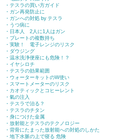
・テスラの買い方ガイド
・ガン再発防止に
・ガンへの対処 by テスラ
・うつ病に
・日本人 2人に1人はガン
・プレートの複数持ち
・実験！ 電子レンジのリスク
・ダウジング
・温水洗浄便座にも危険！？
・イヤシロチ
・テスラの効果範囲
・ウォーターキットのW使い
・スマートメーターのリスク
・カオティックとコヒーレント
・氣の注入
・テスラで治る？
・テスラのチタン
・身につけた金属
・放射能とテスラのテクノロジー
・背骨にたまった放射能への対処のしかた
・地下水脈の上で寝る 危険