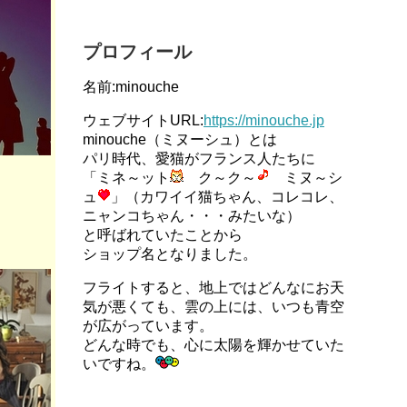
プロフィール
名前:minouche
ウェブサイトURL:
https://minouche.jp
minouche（ミヌーシュ）とは
パリ時代、愛猫がフランス人たちに
「ミネ～ット
ク～ク～
ミヌ～シ
ュ
」（カワイイ猫ちゃん、コレコレ、
ニャンコちゃん・・・みたいな）
と呼ばれていたことから
ショップ名となりました。
フライトすると、地上ではどんなにお天
気が悪くても、雲の上には、いつも青空
が広がっています。
どんな時でも、心に太陽を輝かせていた
いですね。