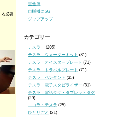
重金属
自販機に5G
する必要
ジップアップ
カテゴリー
テスラ
(205)
テスラ ウォーターキット
(31)
テスラ オイスタープレート
(71)
テスラ トラベルプレート
(71)
テスラ ペンダント
(35)
テスラ 電子スタビライザー
(31)
テスラ 電話タグ・タブレットタグ
(29)
ニコラ・テスラ
(25)
ひとりごと
(21)