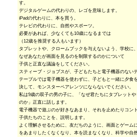
す。
デジタルゲームの代わりの、レゴを意味します。
iPadの代わりに、本を買う。
テレビの代わりに、自然やスポーツ。
必要があれば、少なくても10歳になるまでは
（12歳を推奨する人もいます）
タブレットや、クロームブックを与えないよう、学校に
なぜあなたが画面を見るのを制限するのかについて
子供と正直な議論をしてください。
スティーブ・ジョブスが、子どもたちと電子機器のない
テーブルでは電子機器を使わずに、子どもと一緒に夕食
決して、モンスターペアレンツにならないでください。
私は9歳の双子の男の子に、「なぜ君たちにタブレットや
のか」正直に話します。
電子機器で遊ぶのが好きなあまり、それを止めたりコン
子供たちのことを、説明します。
よく理解させるために、友だちのように、画面とゲーム
をあまりしたくなくなり、本を読まなくなり、科学や自