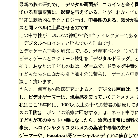
最新の脳の研究では、
デジタル画面が、コカインと全く
ている前頭皮質に、影響を与えている
ことが、わかって
非常に刺激的なテクノロジーは、
中毒性のある、気分が
スと同レベルに上昇させるのです
。
この中毒性が、UCLAの神経科学担当ディレクターであ
「
デジタルヘロイン
」と呼んでいる理由です。
ビデオゲーム中毒を研究している、米海軍ペンタゴンの
ビデオゲームとスクリーン技術を「
デジタルドラッグ
」
そう、あなたの子どもの脳は、
ゲームで、ドラッグ中毒
子どもたちを画面から引き離すのに苦労し、ゲームを中
激しく抗います。
さらに、何百もの臨床研究によると、
デジタル画面は、
し、ビデオゲーマーは、現実感を失っていく
ことさえあ
私はここ15年間に、1000人以上の十代の若者の診療し
スの予防は一ポンドの治療に匹敵する」は、ネット中毒
子どもが真のネット中毒になったら、治療は非常に困難
事実、ヘロインやクリスタルメスの薬物中毒者の方が
ゲーマーや、Facebook等ソーシャルメディアに依存し