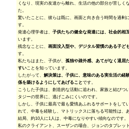
くなり、現実の友達から離れ、生活の他の部分が苦しく
た。
驚いたことに、彼らは既に、画面と向き合う時間を過剰
す。
発達心理学者は、
子供たちの健全な発達には、社会的相
います。
残念なことに、
画面没入型や、デジタル習慣のある子ど
す。
私たちはまた、子供が、
孤独や疎外感、あてがなく退屈
すい
ことを知っています。
したがって、
解決策は、子供に、意味のある実生活の経
係を築けるようにしてあげること
です。
こうした子供は、創造的な活動に追われ、家族と結びつ
タジーの世界に、逃げこみにくいのです。
しかし、子供に最高で最も愛情あふれるサポートをして
れて、中毒を経験し、マトリックスに落ちる可能性は、
結局、約10人に1人は、中毒になりやすい傾向なのです。
私のクライアント、スーザンの場合、ジョンのタブレッ