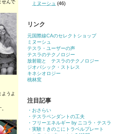
ませんで
ミヌーシュ
(46)
リンク
元国際線CAのセレクトショップ
ミヌーシュ
テスラ・ユーザーの声
テスラのテクノロジー
放射能と テスラのテクノロジー
ジオパシック・ストレス
キネシオロジー
桃林窯
まようよ
注目記事
す。
・おさらい
・テスラペンダントの工夫
・フリーエネルギー by ニコラ・テスラ
・実験！きのこにトラベルプレート