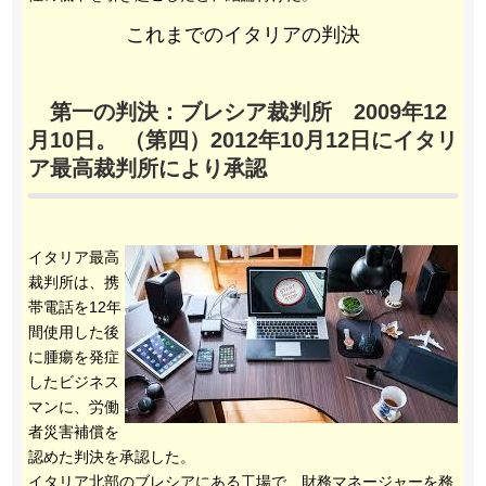
これまでのイタリアの判決
第一の判決：ブレシア裁判所 2009年12
月10日。 （第四）2012年10月12日にイタリ
ア最高裁判所により承認
イタリア最高
裁判所は、携
帯電話を12年
間使用した後
に腫瘍を発症
したビジネス
マンに、労働
者災害補償を
認めた判決を承認した。
イタリア北部のブレシアにある工場で、財務マネージャーを務