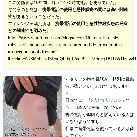
この労働者は10年間、1日に2〜3時間電話を使っていた。
専門家の意見は、
携帯電話の使用と悪性腫瘍の間には高い関連
性がある
ということだった。
フィレンツェ裁判所は、
携帯電話の使用と急性神経疾患の発症
との関連性を認めた
。
https://www.smart-safe.com/blogs/news/fifth-court-in-italy-
ruled-cell-phones-cause-brain-tumors-and-determined-it-is-
an-occupational-disease?
fbclid=IwAR3Mo0TkdSDnnQh9qR2xofr9TL78ddcg1BTUWTleavv
イタリアの携帯電話が、特別に電磁
波が強いというわけではありませ
ん。
日本では、「
2人に1人はガン
」で
も、日本人は主張しないのか
携帯電話が原因だと訴えている人は
いないようですし
仕事で携帯電話を使っている人は多
いですが