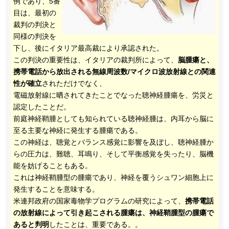
例であり、5番
目は、最初の
裁判の判決と
同様の判決を
下し、後にイタリア最高裁により承認された。
この判決の重要性は、イタリアの裁判所によって、
脳腫瘍と、
携帯電話から放出される無線周波数/マイクロ波放射線との関連
性が確立
されただけでなく、
電磁放射線に晒されてきたことでなった聴神経腫瘍を、労災と
認定したことだ。
前庭神経鞘腫としても知られている聴神経腫は、内耳から脳に
至る主要な神経に発生する腫瘍である。
この神経は、聴覚とバランス感覚に影響を及ぼし、聴神経腫か
らの圧力は、難聴、耳鳴り、そして平衡感覚を失ったり、脳機
能を妨げることもある。
これは神経鞘腫型の腫瘍であり、神経を覆うシュワン細胞上に
発生することを意味する。
米連邦政府の国家毒物学プログラムの研究によって、
携帯電話
の放射線によって引き起こされる腫瘍は、神経鞘腫型の腫瘍で
あると判明
したことは、重要である。。