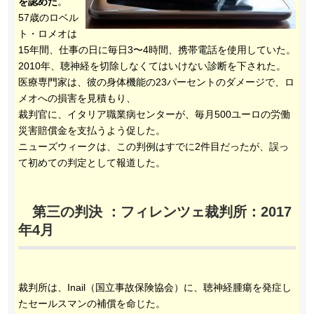
を認めた
。
57歳のロベル
ト・ロメオは
15年間、仕事の日に毎日3〜4時間、携帯電話を使用していた。
2010年、聴神経を切除しなくてはいけない診断を下された。
医療専門家は、彼の身体機能の23パーセントのダメージで、ロ
メオへの損害を見積もり、
裁判官に、イタリア職業病センターが、毎月500ユーロの労働
災害賠償金を支払うよう促した。
ニューズウィークは、この判例はすでに2件目だったが、誤っ
て初めての判定として報道した。
第三の判決 ：フィレンツェ裁判所：2017
年4月
裁判所は、Inail（国立事故保険協会）に、聴神経腫瘍を発症し
たセールスマンの補償を命じた。