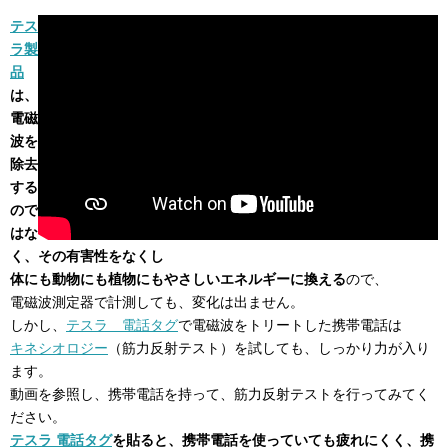
テス
ラ製
品
は、
電磁
波を
除去
する
ので
はな
く、その有害性をなくし
体にも動物にも植物にもやさしいエネルギーに換える
ので、
電磁波測定器で計測しても、変化は出ません。
しかし、
テスラ 電話タグ
で電磁波をトリートした携帯電話は
キネシオロジー
（筋力反射テスト）を試しても、しっかり力が入り
ます。
動画を参照し、携帯電話を持って、筋力反射テストを行ってみてく
ださい。
テスラ 電話タグ
を貼ると、携帯電話を使っていても疲れにくく、携