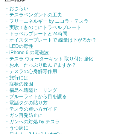
・おさらい
・テスラペンダントの工夫
・フリーエネルギー by ニコラ・テスラ
・実験！きのこにトラベルプレート
・トラベルプレートと24時間
・オイスタープレートで 線量は下がるか？
・LEDの毒性
・iPhone 6 の電磁波
・テスラ ウォーターキット 取り付け強化
・お水 たっぷり飲んでますか？
・テスラの心身解毒作用
・旅行には
・症状の原因
・福島へ遠隔ヒーリング
・ブルーライトから目を護る
・電話タグの貼り方
・テスラの買い方ガイド
・ガン再発防止に
・ガンへの対処 by テスラ
・うつ病に