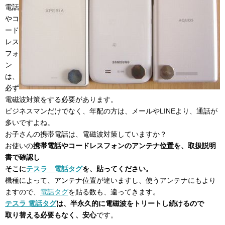
電話
やコ
ード
レス
フォ
ン
は、
必ず
電磁波対策をする必要があります。
ビジネスマンだけでなく、年配の方は、メールやLINEより、通話が
多いですよね。
お子さんの携帯電話は、電磁波対策していますか？
お使いの
携帯電話やコードレスフォンのアンテナ位置を、取扱説明
書で確認し
そこに
テスラ 電話タグ
を、貼ってください。
機種によって、アンテナ位置が違いますし、使うアンテナにもより
ますので、
電話タグ
を貼る数も、違ってきます。
テスラ 電話タグ
は、半永久的に電磁波をトリートし続けるので
取り替える必要もなく、安心
です。