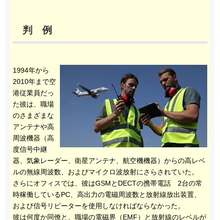
判 例
1994年から
2010年まで空
港従業員だっ
た彼は、職場
のさまざまな
アンテナや高
周波機器（高
度信号中継
器、気象レーダー、衛星アンテナ、航空機機器）からの高レベ
ルの無線周波数、およびマイクロ波放射にさらされていた。
さらにオフィスでは、彼はGSMとDECTの携帯電話 2台の常
時稼働しているPC、高出力の電磁周波数と放射線放出装置、
および信号リピーターを使用しなければならなかった。
彼は何度か同僚と、職場の電磁界（EMF）と放射線のレベルが