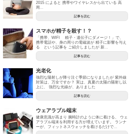
2015 によると 携帯やワイヤレスから出ている 高
周...
記事を読む
スマホが精子を殺す！？
「携帯、WIFI 精子・遺伝子にダメージ！」で、
携帯電話や、身の周りの電磁波が 精子に影響を与え
る という記事を ご紹介しましたが 新...
記事を読む
光老化
強烈な陽射しが降り注ぐ季節になりましたが 紫外線
対策は、万全ですか？ 実は、真夏の太陽の陽射し以
上に、 強烈な光線が、ありました
記事を読む
ウェアラブル端末
健康意識が高まり 腕時計のように体に着ける、 ウェ
アラブル端末を利用する方が増えています。 ランナ
ーが、フィットネスウォッチを着けるだけで...