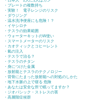
・日本人 2人に1人はガン
・プレートの複数持ち
・実験！ 電子レンジのリスク
・ダウジング
・温水洗浄便座にも危険！？
・イヤシロチ
・テスラの効果範囲
・ウォーターキットのW使い
・スマートメーターのリスク
・カオティックとコヒーレント
・氣の注入
・テスラで治る？
・テスラのチタン
・身につけた金属
・放射能とテスラのテクノロジー
・背骨にたまった放射能への対処のしかた
・地下水脈の上で寝る 危険
・あなたは安全な所で眠ってますか？
・ジオパシック・ストレスの害
・高層階症候群