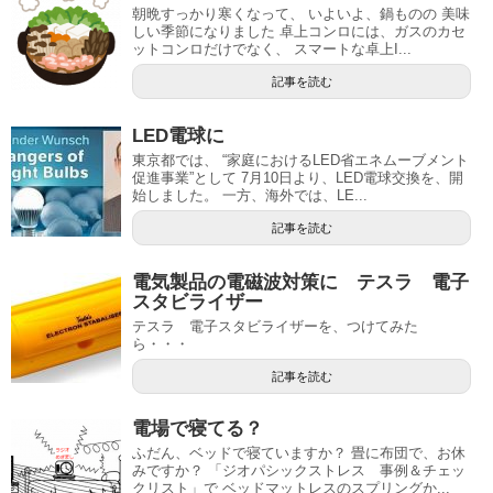
朝晩すっかり寒くなって、 いよいよ、鍋ものの 美味
しい季節になりました 卓上コンロには、ガスのカセ
ットコンロだけでなく、 スマートな卓上I...
記事を読む
LED電球に
東京都では、 “家庭におけるLED省エネムーブメント
促進事業”として 7月10日より、LED電球交換を、開
始しました。 一方、海外では、LE...
記事を読む
電気製品の電磁波対策に テスラ 電子
スタビライザー
テスラ 電子スタビライザーを、つけてみた
ら・・・
記事を読む
電場で寝てる？
ふだん、ベッドで寝ていますか？ 畳に布団で、お休
みですか？ 「ジオパシックストレス 事例＆チェッ
クリスト」で ベッドマットレスのスプリングか...