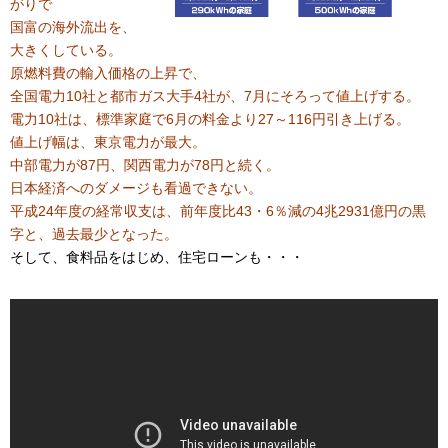
がりで
国富の海外流出を、
大きくしている。
原燃料費の輸入価格の上昇で、
全国電力10社と都市ガス大手4社が、7月にそろって値上げする。
電力10社は、標準家庭で6月の料金より27～116円引き上げる。
値上げ幅は、東京電力が最大。
中部電力が87円、関西電力が78円と続く。
日本経済へのダメージも看過できない。
平成24年度の経常収支は、前年度比43・6％減の4兆2931億円の黒
字と、過去最少となった。
そして、食料品をはじめ、住宅ローンも・・・