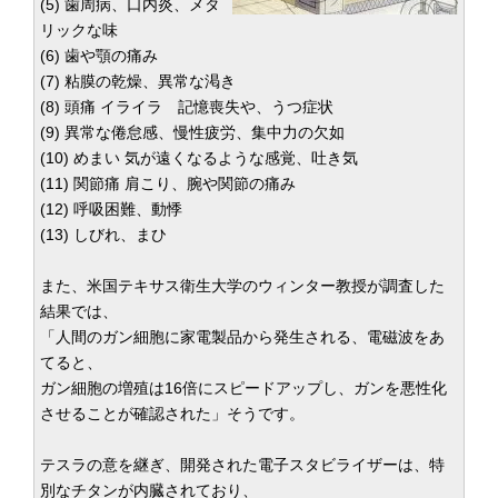
(5) 歯周病、口内炎、メタ
リックな味
(6) 歯や顎の痛み
(7) 粘膜の乾燥、異常な渇き
(8) 頭痛 イライラ 記憶喪失や、うつ症状
(9) 異常な倦怠感、慢性疲労、集中力の欠如
(10) めまい 気が遠くなるような感覚、吐き気
(11) 関節痛 肩こり、腕や関節の痛み
(12) 呼吸困難、動悸
(13) しびれ、まひ
また、米国テキサス衛生大学のウィンター教授が調査した
結果では、
「人間のガン細胞に家電製品から発生される、電磁波をあ
てると、
ガン細胞の増殖は16倍にスピードアップし、ガンを悪性化
させることが確認された」そうです。
テスラの意を継ぎ、開発された電子スタビライザーは、特
別なチタンが内臓されており、