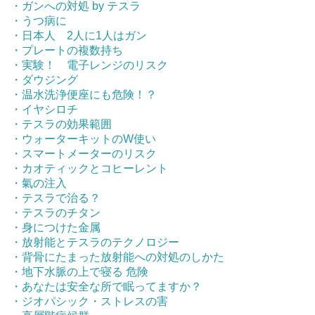
・ガンへの対処 by テスラ
・うつ病に
・日本人 2人に1人はガン
・プレートの複数持ち
・実験！ 電子レンジのリスク
・ダウジング
・温水洗浄便座にも危険！？
・イヤシロチ
・テスラの効果範囲
・ウォーターキットのW使い
・スマートメーターのリスク
・カオティックとコヒーレント
・氣の注入
・テスラで治る？
・テスラのチタン
・身につけた金属
・放射能とテスラのテクノロジー
・背骨にたまった放射能への対処のしかた
・地下水脈の上で寝る 危険
・あなたは安全な所で眠ってますか？
・ジオパシック・ストレスの害