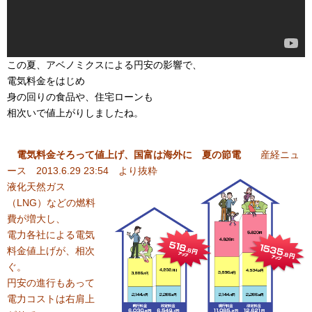
この夏、アベノミクスによる円安の影響で、
電気料金をはじめ
身の回りの食品や、住宅ローンも
相次いで値上がりしましたね。
電気料金そろって値上げ、国富は海外に 夏の節電
産経ニュ
ース 2013.6.29 23:54 より抜粋
液化天然ガス
（LNG）などの燃料
費が増大し、
電力各社による電気
料金値上げが、相次
ぐ。
円安の進行もあって
電力コストは右肩上