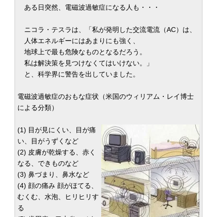
ある日突然、電磁波過敏症になる人も・・・
ニコラ・テスラは、「私が発明した交流電流（AC）は、
人体エネルギーにはあまりにも強く、
地球上で最も危険なものとなるだろう。
私は解決策を見つけなくてはいけない。」
と、科学界に警告を出していました。
電磁波過敏症のおもな症状（米国のウィリアム・レイ博士
による分類）
(1) 目が見にくい、目が痛
い、目がうずくなど
(2) 皮膚が乾燥する、赤く
なる、できものなど
(3) 鼻づまり、鼻水など
(4) 顔の痛み 顔がほてる、
むくむ、水泡、ヒリヒリす
る