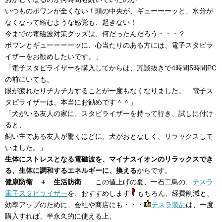
いつものボワンが全くない！頭の中央が、ギューーーッと、水分が
なくなって縮むような感覚も、起きない！
今までの電磁波対策グッズは、何だったんだろう・・・？
ボワンとギューーーーッに、心当たりのある方には、電子スタピラ
イザーをお勧めしたいです。」
「電子スタピライザーを購入してからは、冗談抜きで4時間5時間PC
の前にいても、
眼が疲れたりチカチカすることが一度もなくなりました。 電子ス
タピライザーは、本当にお勧めです＾＾」
「犬がいる友人の家に、スタビライザーを持って行き、試しに付け
ると、
飼い主である友人が驚くほどに、犬がおとなしく、リラックスして
いました。」
生体にストレスとなる電磁波を、マイナスイオンのリラックスでき
る、生体に調和するエネルギーに、換える
からです。
健康防衛 ＋ 生活防衛
この値上げの夏、一石二鳥の、
テスラ
電子スタビライザー
を、おすすめします
もちろん、経費削減と、
効率アップのために、会社や商店にも・・・
テスラ製品
は、一度
購入すれば、半永久的に使える上、