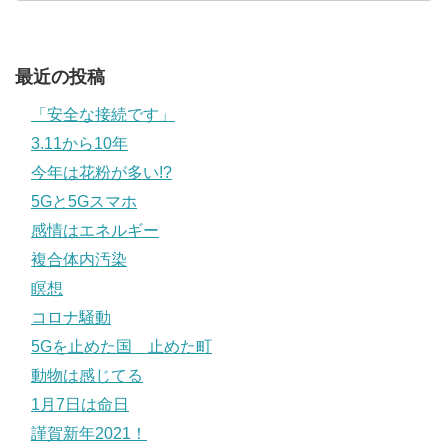
最近の投稿
「安全な接続です」
3.11から10年
今年は花粉が多い!?
5Gと5Gスマホ
感情はエネルギー
複合体内汚染
瞑想
コロナ騒動
5Gを止めた国 止めた町
動物は感じてる
1月7日は命日
謹賀新年2021！