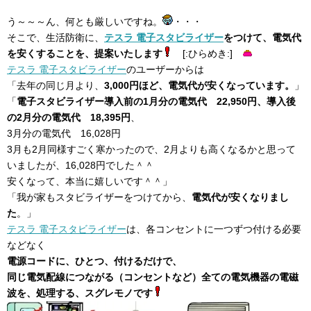
う～～～ん、何とも厳しいですね。
・・・
そこで、生活防衛に、
テスラ 電子スタビライザー
をつけて、電気代
を安くすることを、提案いたします
[:ひらめき:]
テスラ 電子スタビライザー
のユーザーからは
「去年の同じ月より、
3,000円ほど、電気代が安くなっています。
」
「
電子スタビライザー導入前の1月分の電気代 22,950円、導入後
の2月分の電気代 18,395円
、
3月分の電気代 16,028円
3月も2月同様すごく寒かったので、2月よりも高くなるかと思って
いましたが、16,028円でした＾＾
安くなって、本当に嬉しいです＾＾」
「我が家もスタビライザーをつけてから、
電気代が安くなりまし
た
。」
テスラ 電子スタビライザー
は、各コンセントに一つずつ付ける必要
などなく
電源コードに、ひとつ、付けるだけで、
同じ電気配線につながる（コンセントなど）全ての電気機器の電磁
波を、処理する、スグレモノです