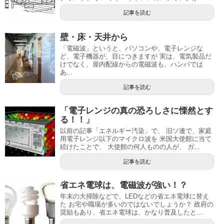
記事を読む
壁・床・天井から
「電磁波」というと、パソコンや、電子レンジな
ど、電子機器が、目につきますが 実は、電気製品だ
けでなく、屋内配線からの電磁波も、ハンパでは
あ...
記事を読む
「電子レンジの真の恐ろしさに慄然とす
る！！」
以前の記事「エネルギー汚染」で、 旧ソ連で、家庭
用電子レンジ以下のマイクロ波を 米国大使館に当て
続けたことで、 大使館の何人ものの人が、 ガ...
記事を読む
省エネ電球は、電磁波が強い！？
年末の大掃除などで、LEDなどの省エネ電球に替え
た お宅や職場が多いのではないでしょうか？ 政府の
奨励もあり、省エネ電球は、かなり普及したと...