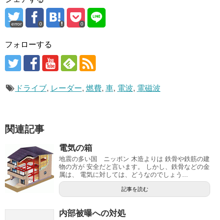
error
0
0
フォローする
ドライブ
,
レーダー
,
燃費
,
車
,
電波
,
電磁波
関連記事
電気の箱
地震の多い国 ニッポン 木造よりは 鉄骨や鉄筋の建
物の方が 安全だと言います。 しかし、鉄骨などの金
属は、 電気に対しては、どうなのでしょう...
記事を読む
内部被曝への対処