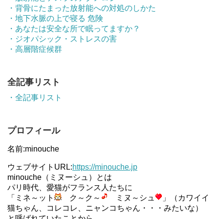
・背骨にたまった放射能への対処のしかた
・地下水脈の上で寝る 危険
・あなたは安全な所で眠ってますか？
・ジオパシック・ストレスの害
・高層階症候群
全記事リスト
・全記事リスト
プロフィール
名前:minouche
ウェブサイトURL:
https://minouche.jp
minouche（ミヌーシュ）とは
パリ時代、愛猫がフランス人たちに
「ミネ～ット
ク～ク～
ミヌ～シュ
」（カワイイ
猫ちゃん、コレコレ、ニャンコちゃん・・・みたいな）
と呼ばれていたことから