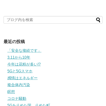
最近の投稿
「安全な接続です」
3.11から10年
今年は花粉が多い!?
5Gと5Gスマホ
感情はエネルギー
複合体内汚染
瞑想
コロナ騒動
5Gを止めた国 止めた町