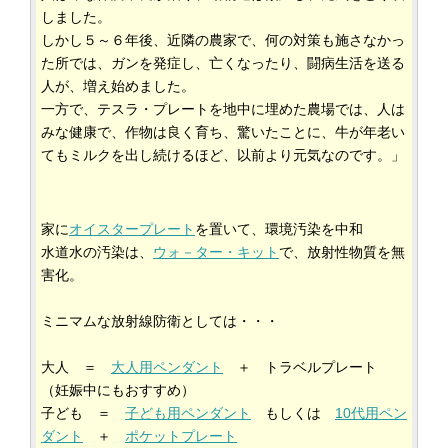
しました。
しかし５～６年後、近隣の農家で、何の対策も施さなかっ
た所では、ガンを発症し、亡くなったり、闘病生活を送る
人が、増え始めました。
一方で、テスラ・プレートを地中に埋めた農場では、人は
みな健康で、作物は良く育ち、驚いたことに、牛が年老い
てもミルクを出し続けるほど、以前より元気なのです。」
家に
オイスタープレート
を置いて、環境汚染を中和
水道水の汚染は、
ウォ－ター・キット
で、放射性物質を無
害化。
ミニマムな放射線防衛としては・・・
大人 ＝
大人用ペンダント
＋ トラベルプレート
（妊娠中にもおすすめ）
子ども ＝
子ども用ペンダント
もしくは
10代用ペン
ダント
＋
ポケットプレート