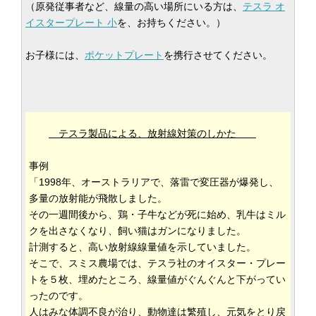
（原発従事者など、線量の高い場所にいる方は、
テスラ オ
イスタープレート 小
を、お持ちください。）
お子様には、
ポケットプレート
を携行させてください。
テスラ製品による、放射線対策のしかた
事例
「1998年、オーストラリアで、落雷で変圧器が爆発し、
多量の放射能が飛散しました。
その一週間後から、鶏・子牛などが死に始め、乳牛はミル
クを出さなくなり、飼い猫はガンになりました。
計測すると、高い放射線線量値を示していました。
そこで、スミス農場では、テスラ社のオイスター・プレー
トを５枚、埋めたところ、線量値がぐんぐんと下がってい
ったのです。
人はみな体調不良が治り、動物達は繁殖し、元気をとり戻