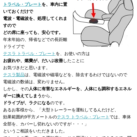
トラベル・プレート
を、車内に置
いておくだけで
電波・電磁波を、処理してくれま
すので
どの席に座っても、安心です。
年末年始の、帰省などでの長距離
ドライブで
テスラ トラベル・プレート
を、お使いの方は
お疲れや、燃費が、だいぶ改善
したことに
お気づきだと思います。
テスラ製品
は、電磁波や磁場などを、除去するわけではないので
電磁波の数値は、変わりません。
しかし、その
人体に有害なエネルギーを、人体にも調和するエネル
ギーに換えてしまう
から、
ドライブが、ラクになる
のです。
あるお客様から、「大型トレーラーを運転してるんだけど、
効果範囲約9平方メートルの
テスラ トラベル・プレート
では、車体
全部を、カバーし切れないのですが・・・」
というご相談をいただきました。