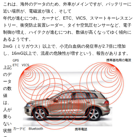
これは、海外のデータのため、外車がメインですが、バッテリーに
近い場所が、電磁波が強く、そして
年代が進むにつれ、カーナビ、ETC、VICS、スマートキーレスエン
トリー、衝突防止装置レーダー、タイヤ空気圧センサーなど、電子
制御が増え、ハイテクが進むにつれ、数値が高くなってゆく傾向に
あるようです。
2mG（ミリガウス）以上で、小児白血病の発症率が2.7倍に増加
し、16mG以上で、流産の危険性が増すという、報告があります。
上記
のデ
ータ
の数
値
は、
人が
乗ら
ない
状態