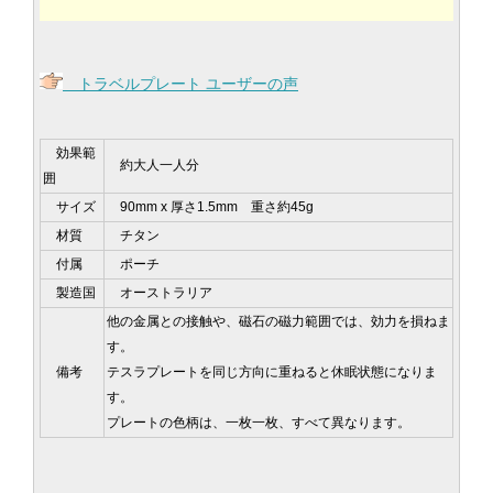
トラベルプレート ユーザーの声
効果範
約大人一人分
囲
サイズ
90mm x 厚さ1.5mm 重さ約45g
材質
チタン
付属
ポーチ
製造国
オーストラリア
他の金属との接触や、磁石の磁力範囲では、効力を損ねま
す。
備考
テスラプレートを同じ方向に重ねると休眠状態になりま
す。
プレートの色柄は、一枚一枚、すべて異なります。