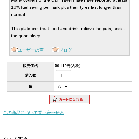
​Many owners of the Car Travel Plate have reported at least
10% fuel saving per tank plus their tyres last longer than
normal.
This plate can treat food and drink, relieve the pain, assist
the good sleep.
ユーザーの声
ブログ
販売価格
59,110円(内税)
購入数
色
この商品について問い合わせる
シェアする