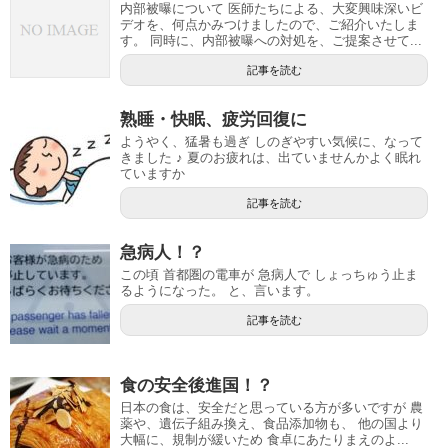
内部被曝について 医師たちによる、大変興味深いビ
デオを、何点かみつけましたので、ご紹介いたしま
す。 同時に、内部被曝への対処を、ご提案させて...
記事を読む
熟睡・快眠、疲労回復に
ようやく、猛暑も過ぎ しのぎやすい気候に、なって
きました ♪ 夏のお疲れは、出ていませんかよく眠れ
ていますか
記事を読む
急病人！？
この頃 首都圏の電車が 急病人で しょっちゅう止ま
るようになった。 と、言います。
記事を読む
食の安全後進国！？
日本の食は、安全だと思っている方が多いですが 農
薬や、遺伝子組み換え、食品添加物も、 他の国より
大幅に、規制が緩いため 食卓にあたりまえのよ...