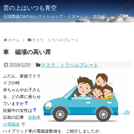
雲の上はいつも青空
元国際線CAのセレクトショップ・ミヌーシュ ブログ
ホーム
テスラ トラベルプレート
車 磁場の高い席
2016/1/20
テスラ トラベルプレート
ふだん、家族でドラ
イブの時
赤ちゃんやお子さん
を、どの席に座らせ
ていますか
妊娠中の女性は
以前の記事
自動車
の電磁波
で
ハイブリッド車の電磁波数値を、ご紹介しましたが、