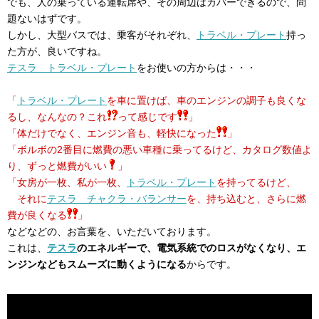
でも、人の乗っている運転席や、その周辺はカバーできるので、問
題ないはずです。
しかし、大型バスでは、乗客がそれぞれ、
トラベル・プレート
持っ
た方が、良いですね。
テスラ トラベル・プレート
をお使いの方からは・・・
「
トラベル・プレート
を車に置けば、車のエンジンの調子も良くな
るし、なんなの？これ
って感じです
」
「体だけでなく、エンジン音も、軽快になった
」
「ボルボの2番目に燃費の悪い車種に乗ってるけど、カタログ数値よ
り、ずっと燃費がいい
」
「女房が一枚、私が一枚、
トラベル・プレート
を持ってるけど、
それに
テスラ チャクラ・バランサー
を、持ち込むと、さらに燃
費が良くなる
」
などなどの、お言葉を、いただいております。
これは、
テスラ
のエネルギーで、電気系統でのロスがなくなり、エ
ンジンなどもスムーズに動くようになる
からです。