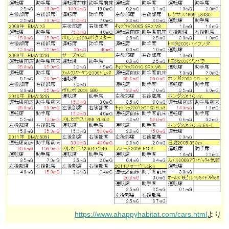
https://www.ahappyhabitat.com/cars.html
より