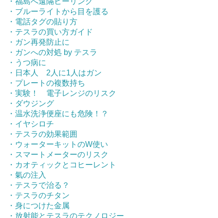
・福島へ遠隔ヒーリング
・ブルーライトから目を護る
・電話タグの貼り方
・テスラの買い方ガイド
・ガン再発防止に
・ガンへの対処 by テスラ
・うつ病に
・日本人 2人に1人はガン
・プレートの複数持ち
・実験！ 電子レンジのリスク
・ダウジング
・温水洗浄便座にも危険！？
・イヤシロチ
・テスラの効果範囲
・ウォーターキットのW使い
・スマートメーターのリスク
・カオティックとコヒーレント
・氣の注入
・テスラで治る？
・テスラのチタン
・身につけた金属
・放射能とテスラのテクノロジー