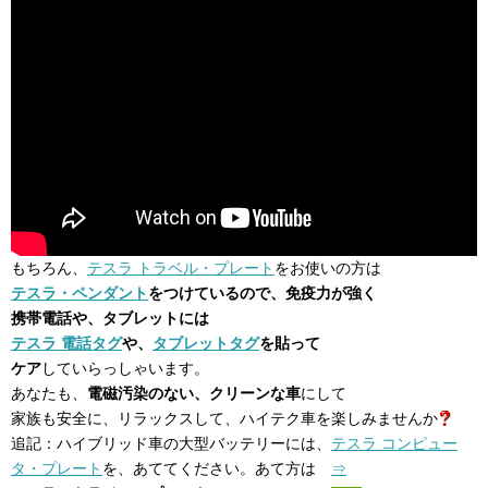
もちろん、
テスラ トラベル・プレート
をお使いの方は
テスラ・ペンダント
をつけているので、免疫力が強く
携帯電話や、タブレットには
テスラ 電話タグ
や、
タブレットタグ
を貼って
ケア
していらっしゃいます。
あなたも、
電磁汚染のない、クリーンな車
にして
家族も安全に、リラックスして、ハイテク車を楽しみませんか
追記：ハイブリッド車の大型バッテリーには、
テスラ コンピュー
タ・プレート
を、あててください。あて方は
⇒