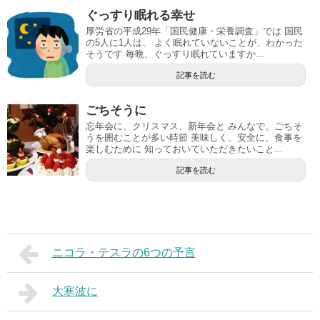
ぐっすり眠れる幸せ
厚労省の平成29年「国民健康・栄養調査」では 国民
の5人に1人は、 よく眠れていないことが、わかった
そうです 毎晩、ぐっすり眠れていますか...
記事を読む
ごちそうに
忘年会に、クリスマス、新年会と みんなで、ごちそ
うを囲むことが多い時節 美味しく、安全に、食事を
楽しむために 知っておいていただきたいこと...
記事を読む
ニコラ・テスラの6つの予言
大寒波に