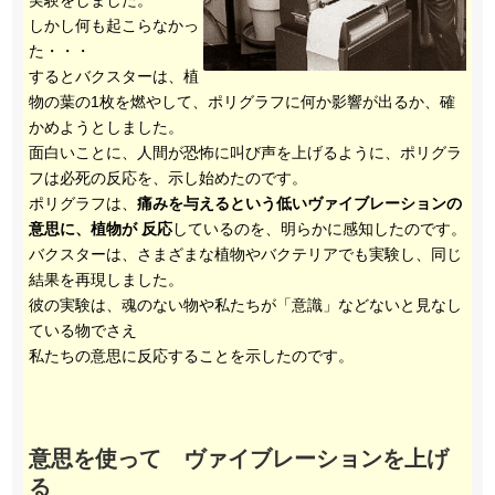
実験をしました。
しかし何も起こらなかっ
た・・・
するとバクスターは、植
物の葉の1枚を燃やして、ポリグラフに何か影響が出るか、確
かめようとしました。
面白いことに、人間が恐怖に叫び声を上げるように、ポリグラ
フは必死の反応を、示し始めたのです。
ポリグラフは、
痛みを与えるという低いヴァイブレーションの
意思に、植物が 反応
しているのを、明らかに感知したのです。
バクスターは、さまざまな植物やバクテリアでも実験し、同じ
結果を再現しました。
彼の実験は、魂のない物や私たちが「意識」などないと見なし
ている物でさえ
私たちの意思に反応することを示したのです。
意思を使って ヴァイブレーションを上げ
る