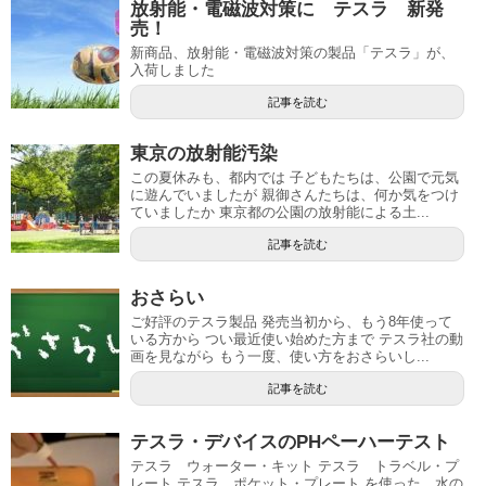
放射能・電磁波対策に テスラ 新発
売！
新商品、放射能・電磁波対策の製品「テスラ」が、
入荷しました
記事を読む
東京の放射能汚染
この夏休みも、都内では 子どもたちは、公園で元気
に遊んでいましたが 親御さんたちは、何か気をつけ
ていましたか 東京都の公園の放射能による土...
記事を読む
おさらい
ご好評のテスラ製品 発売当初から、もう8年使って
いる方から つい最近使い始めた方まで テスラ社の動
画を見ながら もう一度、使い方をおさらいし...
記事を読む
テスラ・デバイスのPHペーハーテスト
テスラ ウォーター・キット テスラ トラベル・プ
レート テスラ ポケット・プレート を使った、水の