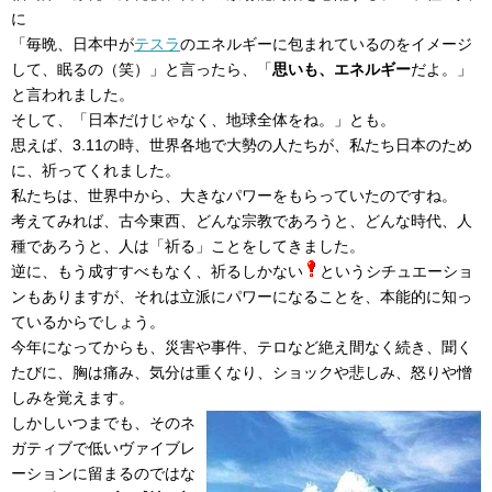
に
「毎晩、日本中が
テスラ
のエネルギーに包まれているのをイメージ
して、眠るの（笑）」と言ったら、「
思いも、エネルギー
だよ。」
と言われました。
そして、「日本だけじゃなく、地球全体をね。」とも。
思えば、3.11の時、世界各地で大勢の人たちが、私たち日本のため
に、祈ってくれました。
私たちは、世界中から、大きなパワーをもらっていたのですね。
考えてみれば、古今東西、どんな宗教であろうと、どんな時代、人
種であろうと、人は「祈る」ことをしてきました。
逆に、もう成すすべもなく、祈るしかない
というシチュエーショ
ンもありますが、それは立派にパワーになることを、本能的に知っ
ているからでしょう。
今年になってからも、災害や事件、テロなど絶え間なく続き、聞く
たびに、胸は痛み、気分は重くなり、ショックや悲しみ、怒りや憎
しみを覚えます。
しかしいつまでも、そのネ
ガティブで低いヴァイブレ
ーションに留まるのではな