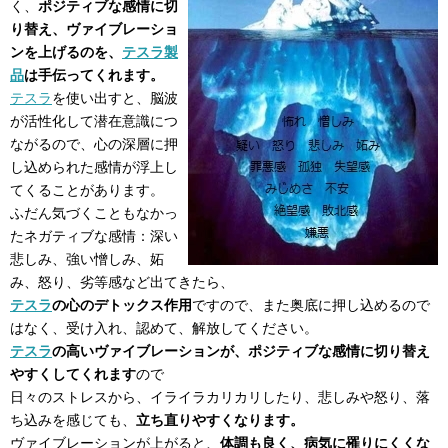
く、
ポジティブな感情に切
り替え、ヴァイブレーショ
ンを上げるのを、
テスラ製
品
は手伝ってくれます。
テスラ
を使い出すと、脳波
が活性化して潜在意識につ
ながるので、心の深層に押
し込められた感情が浮上し
てくることがあります。
ふだん気づくこともなかっ
たネガティブな感情：深い
悲しみ、強い憎しみ、妬
み、怒り、劣等感など出てきたら、
テスラ
の心のデトックス作用
ですので、また奥底に押し込めるので
はなく、受け入れ、認めて、解放してください。
テスラ
の高いヴァイブレーションが、ポジティブな感情に切り替え
やすくしてくれます
ので
日々のストレスから、イライラカリカリしたり、悲しみや怒り、落
ち込みを感じても、
立ち直りやすくなります。
ヴァイブレーションが上がると、
体調も良く、病気に罹りにくくな