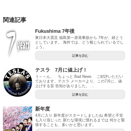
関連記事
Fukushima 7年後
東日本大震災 福島第一原発事故から 7年が、経とう
としています。 海外では、どう報じられているでし
ょう。
記事を読む
テスラ 7月に値上げ！
う～～ん、 ちょっと Bad News ご好評いただい
ております、テスラ メーカーより、この7月に、値
上げする旨 告知がありました。 ...
記事を読む
新年度
4月に入り 新年度がスタートしましたね 希望と不安
も入り混じった 新たな環境に慣れるまでは 何かと緊
張することも、多いかと思います。