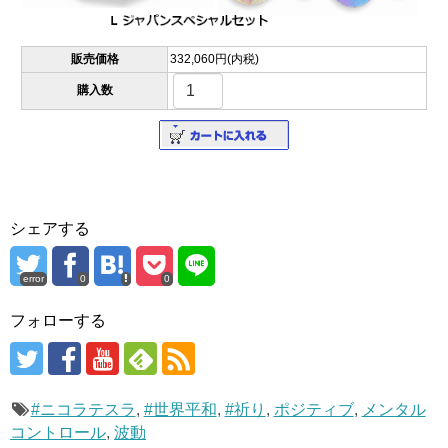
販売価格
332,060円(内税)
購入数
シェアする
error
0
0
フォローする
#ニコラテスラ
,
#世界平和
,
#祈り
,
ポジティブ
,
メンタル
コントロール
,
波動