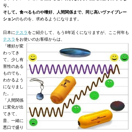
り、
そして。食べるものや嗜好、人間関係まで、同じ高いヴァイブレー
ション
のものを、求めるようになります。
日本に
テスラ
をご紹介して、もう8年近くになりますが、ここ何年も
テスラ
をお使いのお客様からは、
「嗜好が変
わってき
て、少し有
害性のある
ものでも、
わかるよう
になりまし
た。」
「人間関係
に変化が出
てきて、
昔、一緒に
悪口で盛り