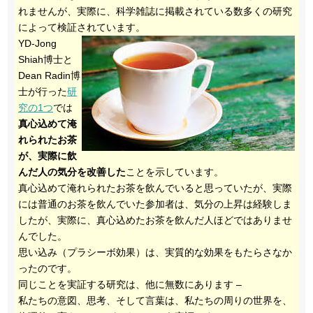
れませんが、実際に、科学雑誌に掲載されている数多くの研究
によって検証されています。
YD-Jong
Shiah博士と
Dean Radin博
士が行った
研
究の1つ
では
真心込めて淹
れられたお茶
が、実際に飲
んだ人の気分を改善した
ことを示しています。
真心込めて淹れられたお茶を飲んでいると思っていたが、実際
には普通のお茶を飲んでいた参加者は、気分の上昇は経験しま
したが、実際に、真心込めたお茶を飲んだ人ほどではありませ
んでした。
思い込み（プラシーボ効果）は、実質的な効果をもたらさなか
ったのです。
同じことを実証する研究は、他に無数にあります –
私たちの意図、思考、そして言葉は、私たちの周りの世界を、