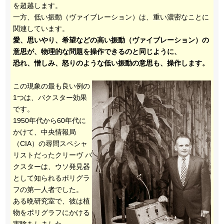
を超越します。
一方、低い振動（ヴァイブレーション）は、重い濃密なことに
関連しています。
愛、思いやり、希望などの高い振動（ヴァイブレーション）の
意思が、物理的な問題を操作できるのと同じように、
恐れ、憎しみ、怒りのような低い振動の意思も、操作します。
この現象の最も良い例の
1つは、バクスター効果
です。
1950年代から60年代に
かけて、中央情報局
（CIA）の尋問スペシャ
リストだったクリーヴ バ
クスターは、ウソ発見器
として知られるポリグラ
フの第一人者でした。
ある晩研究室で、彼は植
物をポリグラフにかける