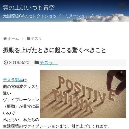
雲の上はいつも青空
元国際線CAのセレクトショップ・ミヌーシュ ブログ
ホーム
テスラ
振動を上げたときに起こる驚くべきこと
2019/3/20
テスラ
テスラ製品
は、
他の電磁波グッズと
違い
ヴァイブレーション
（振動）が非常に高
いので
私たちや、私たちの
生活環境のヴァイブレーションまで、引き上げてくれます。