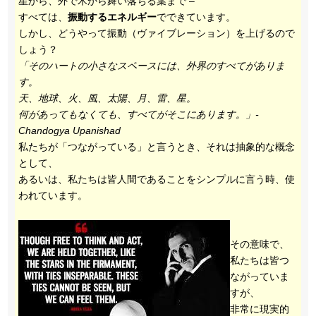
星から、外で木から舞い落ちる葉まで –
すべては、
振動するエネルギー
でできています。
しかし、どうやって振動（ヴァイブレーション）を上げるので
しょう？
「そのハートの小さなスペースには、外界のすべてがありま
す。
天、地球、火、風、太陽、月、雷、星。
何があってもなくても、すべてがそこにあります。」-
Chandogya Upanishad
私たちが「つながっている」と言うとき、それは抽象的な概念
として、
あるいは、私たちは皆人間であることをシンプルに言う時、使
われています。
その意味で、
私たちは皆つ
ながっていま
すが、
非常に現実的