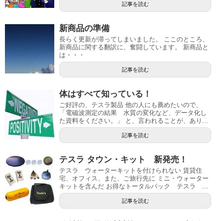
記事を読む
新商品の準備
長らく更新が滞ってしまいました。 ここのところ、
新商品に関する翻訳に、奮闘しています。 新商品と
は・・・
記事を読む
体はすべて知っている！
ご好評の、テスラ製品 他の人にも薦めたいので、
「電磁波測定の結果 水質の変化など、データ化し
た資料をください。」 と、言われることが、あり...
記事を読む
テスラ タウン・キット 新発売！
テスラ ウォーターキットを付けられない 賃貸住
宅、オフィス、また、ご旅行先に ミニ・ウォーター
キットを含んだ お得なトータルパック テスラ ...
記事を読む