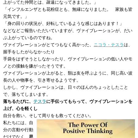
上がってた仲間とは、疎遠になってきました。」
「インフルエンザとも花粉症とも、無縁になりました。 家族も皆
元気です。」
「身の回りの状況が、好転しているような感じはあります！」
などなどご報告いただいていますが、ヴァイブレーションが、だい
ぶ上がっているのですね。
ヴァイブレーションがとてつもなく高かった、
ニコラ・テスラ
は、
握手をしたがらなかったり
手袋をはずそうとしなかったり、ヴァイブレーションの低い人やモ
ノとの接触を嫌がったそうです。
ヴァイブレーションが上がると、類は友を呼ぶように、同じ高い波
長の人や物事を、引き寄せるようです。
しかし、ヴァイブレーションは、日々のほんのちょっとしたこと
で、落ちてしまいます。
落ちるたびに、
テスラ
に手伝ってもらって、ヴァイブレーションを
上げ、心を軽くし
自分を救い、そして周りをも救ってください。
私たちには、自
分の言動や行動
だけでなく、
思