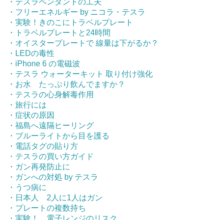
・テスラペンダントの工夫
・フリーエネルギー by ニコラ・テスラ
・実験！きのこにトラベルプレート
・トラベルプレートと24時間
・オイスタープレートで 線量は下がるか？
・LEDの毒性
・iPhone 6 の電磁波
・テスラ ウォーターキット 取り付け強化
・お水 たっぷり飲んでますか？
・テスラの心身解毒作用
・旅行には
・症状の原因
・福島へ遠隔ヒーリング
・ブルーライトから目を護る
・電話タグの貼り方
・テスラの買い方ガイド
・ガン再発防止に
・ガンへの対処 by テスラ
・うつ病に
・日本人 2人に1人はガン
・プレートの複数持ち
・実験！ 電子レンジのリスク