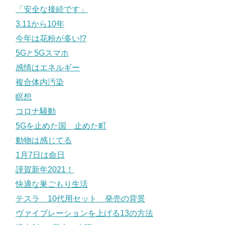
「安全な接続です」
3.11から10年
今年は花粉が多い!?
5Gと5Gスマホ
感情はエネルギー
複合体内汚染
瞑想
コロナ騒動
5Gを止めた国 止めた町
動物は感じてる
1月7日は命日
謹賀新年2021！
快適な巣ごもり生活
テスラ 10代用セット 発売の背景
ヴァイブレーションを上げる13の方法