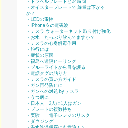
・トラベルプレートと24時間
・オイスタープレートで 線量は下がる
か？
・LEDの毒性
・iPhone 6 の電磁波
・テスラ ウォーターキット 取り付け強化
・お水 たっぷり飲んでますか？
・テスラの心身解毒作用
・旅行には
・症状の原因
・福島へ遠隔ヒーリング
・ブルーライトから目を護る
・電話タグの貼り方
・テスラの買い方ガイド
・ガン再発防止に
・ガンへの対処 by テスラ
・うつ病に
・日本人 2人に1人はガン
・プレートの複数持ち
・実験！ 電子レンジのリスク
・ダウジング
・温水洗浄便座にも危険！？