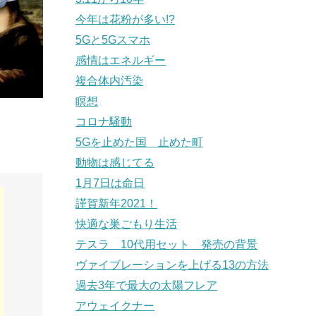
今年は花粉が多い!?
5Gと5Gスマホ
感情はエネルギー
複合体内汚染
瞑想
コロナ騒動
5Gを止めた国 止めた町
動物は感じてる
1月7日は命日
謹賀新年2021！
快適な巣ごもり生活
テスラ 10代用セット 発売の背景
ヴァイブレーションを上げる13の方法
過去3年で最大の太陽フレア
アウェイクナー