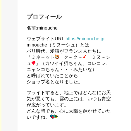
プロフィール
名前:minouche
ウェブサイトURL:
https://minouche.jp
minouche（ミヌーシュ）とは
パリ時代、愛猫がフランス人たちに
「ミネ～ット
ク～ク～
ミヌ～シ
ュ
」（カワイイ猫ちゃん、コレコレ、
ニャンコちゃん・・・みたいな）
と呼ばれていたことから
ショップ名となりました。
フライトすると、地上ではどんなにお天
気が悪くても、雲の上には、いつも青空
が広がっています。
どんな時でも、心に太陽を輝かせていた
いですね。