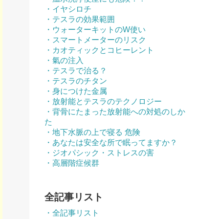
・イヤシロチ
・テスラの効果範囲
・ウォーターキットのW使い
・スマートメーターのリスク
・カオティックとコヒーレント
・氣の注入
・テスラで治る？
・テスラのチタン
・身につけた金属
・放射能とテスラのテクノロジー
・背骨にたまった放射能への対処のしか
た
・地下水脈の上で寝る 危険
・あなたは安全な所で眠ってますか？
・ジオパシック・ストレスの害
・高層階症候群
全記事リスト
・全記事リスト