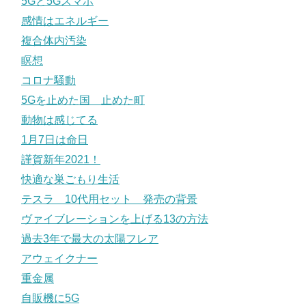
5Gと5Gスマホ
感情はエネルギー
複合体内汚染
瞑想
コロナ騒動
5Gを止めた国 止めた町
動物は感じてる
1月7日は命日
謹賀新年2021！
快適な巣ごもり生活
テスラ 10代用セット 発売の背景
ヴァイブレーションを上げる13の方法
過去3年で最大の太陽フレア
アウェイクナー
重金属
自販機に5G