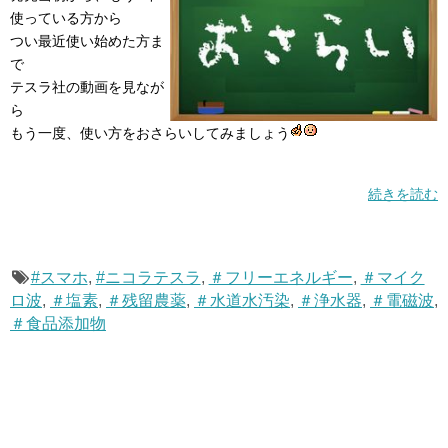
使っている方から
つい最近使い始めた方ま
で
テスラ社の動画を見なが
ら
もう一度、使い方をおさらいしてみましょう
続きを読む
#スマホ
,
#ニコラテスラ
,
＃フリーエネルギー
,
＃マイク
ロ波
,
＃塩素
,
＃残留農薬
,
＃水道水汚染
,
＃浄水器
,
＃電磁波
,
＃食品添加物