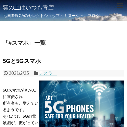
雲の上はいつも青空
元国際線CAのセレクトショップ・ミヌーシュ ブログ
「
#スマホ
」
一覧
5Gと5Gスマホ
2021/2/25
テスラ
5Gスマホがさかん
に宣伝され
所有者も、増えてい
るようです。
それだけ、5Gの電
波圏が、拡がってい