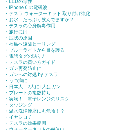
・LEDの毒性
・iPhone 6 の電磁波
・テスラ ウォーターキット 取り付け強化
・お水 たっぷり飲んでますか？
・テスラの心身解毒作用
・旅行には
・症状の原因
・福島へ遠隔ヒーリング
・ブルーライトから目を護る
・電話タグの貼り方
・テスラの買い方ガイド
・ガン再発防止に
・ガンへの対処 by テスラ
・うつ病に
・日本人 2人に1人はガン
・プレートの複数持ち
・実験！ 電子レンジのリスク
・ダウジング
・温水洗浄便座にも危険！？
・イヤシロチ
・テスラの効果範囲
・ウォーターキットのW使い