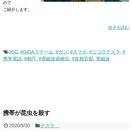
ので
ご紹介します。
続きを読む
#5G
,
#GIGAスクール
,
#ガン
,
#スマホ
,
#ニコラテスラ
,
#
携帯電話
,
#都庁
,
#電磁波過敏症
,
#首相官邸
,
電磁波
携帯が昆虫を殺す
2020/9/30
テスラ