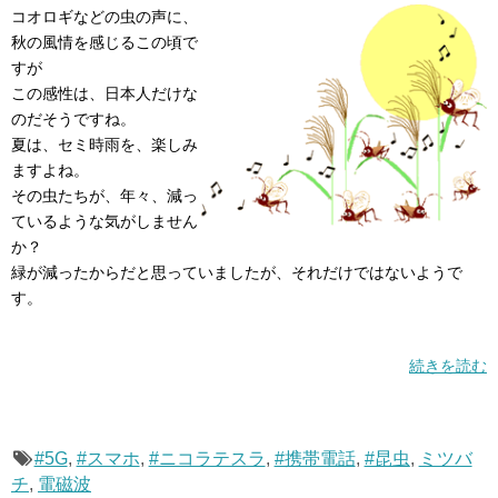
コオロギなどの虫の声に、
秋の風情を感じるこの頃で
すが
この感性は、日本人だけな
のだそうですね。
夏は、セミ時雨を、楽しみ
ますよね。
その虫たちが、年々、減っ
ているような気がしません
か？
緑が減ったからだと思っていましたが、それだけではないようで
す。
続きを読む
#5G
,
#スマホ
,
#ニコラテスラ
,
#携帯電話
,
#昆虫
,
ミツバ
チ
,
電磁波