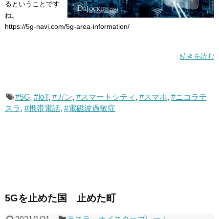
るということです
ね。
https://5g-navi.com/5g-area-information/
続きを読む
#5G
,
#IoT
,
#ガン
,
#スマートシティ
,
#スマホ
,
#ニコラテ
スラ
,
#携帯電話
,
#電磁波過敏症
5Gを止めた国 止めた町