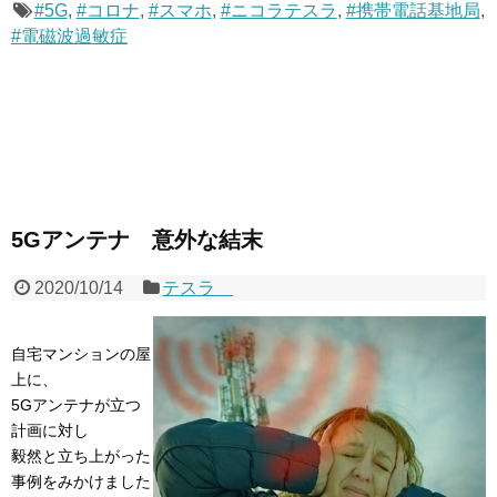
#5G
,
#コロナ
,
#スマホ
,
#ニコラテスラ
,
#携帯電話基地局
,
#電磁波過敏症
5Gアンテナ 意外な結末
2020/10/14
テスラ
自宅マンションの屋
上に、
5Gアンテナが立つ
計画に対し
毅然と立ち上がった
事例をみかけました