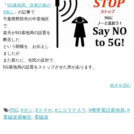
「
5G基地局、従来計画の
3倍に
」の記事で
千葉県野田市の中里地区
で、
楽天が5G基地局の設置を
断念した
という朗報を、お伝えし
ましたが
また新たに、住民の反対で、
5G基地局の設置をストップさせた所があります。
続きを読む
#5G
,
#ガン
,
#スマホ
,
#ニコラテスラ
,
#携帯電話基地局
,
#
電磁波過敏症
,
電磁波