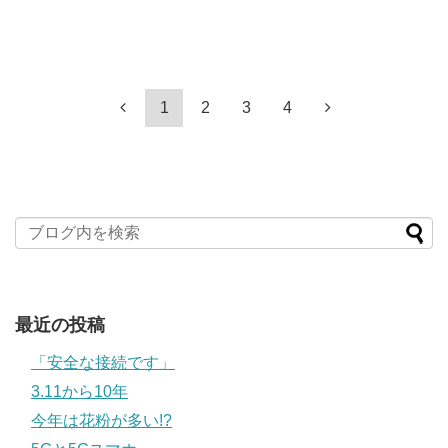
1
2
3
4
最近の投稿
「安全な接続です」
3.11から10年
今年は花粉が多い!?