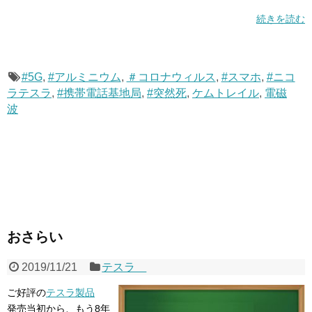
続きを読む
#5G
,
#アルミニウム
,
＃コロナウィルス
,
#スマホ
,
#ニコ
ラテスラ
,
#携帯電話基地局
,
#突然死
,
ケムトレイル
,
電磁
波
おさらい
2019/11/21
テスラ
ご好評の
テスラ製品
発売当初から、もう8年