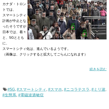
カナダ・トロン
トでは、
スマートシティ
計画が中止とな
ったそうですが
日本では、着々
と、5Gととも
に、
スマートシティ化は、進んでいるようです。
（画像は、クリックすると拡大してごらんになれます）
続きを読む
#5G
,
#スマートシティ
,
#スマホ
,
#ニコラテスラ
,
#ミリ波
,
#生態系
,
#電磁波過敏症